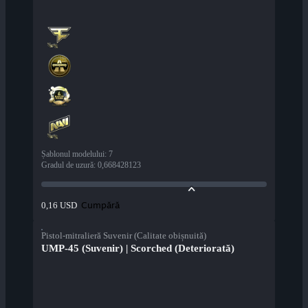
Șablonul modelului
:
7
Gradul de uzură
:
0,668428123
Cumpără
0,16 USD
Pistol-mitralieră Suvenir (Calitate obișnuită)
UMP-45 (Suvenir) | Scorched (Deteriorată)