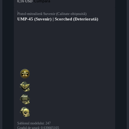
Cumpără
0,16 USD
Pistol-mitralieră Suvenir (Calitate obișnuită)
UMP-45 (Suvenir) | Scorched (Deteriorată)
Șablonul modelului
:
247
Gradul de uzură
:
0,639605105