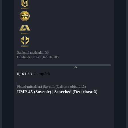
Șablonul modelului
:
59
Gradul de uzură
:
0,629169285
Cumpără
0,16 USD
Pistol-mitralieră Suvenir (Calitate obișnuită)
UMP-45 (Suvenir) | Scorched (Deteriorată)