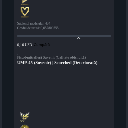
Șablonul modelului
:
434
Gradul de uzură
:
0,657800555
Cumpără
0,16 USD
Pistol-mitralieră Suvenir (Calitate obișnuită)
UMP-45 (Suvenir) | Scorched (Deteriorată)