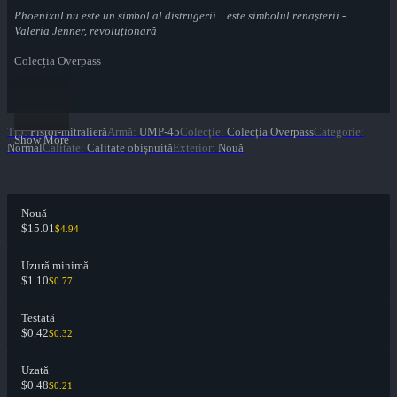
Phoenixul nu este un simbol al distrugerii... este simbolul renașterii -
Valeria Jenner, revoluționară
Colecția Overpass
Tip
:
Pistol-mitralieră
Armă
:
UMP-45
Colecție
:
Colecția Overpass
Categorie
:
Show More
Normal
Calitate
:
Calitate obișnuită
Exterior
:
Nouă
Nouă
$15.01
$4.94
Uzură minimă
$1.10
$0.77
Testată
$0.42
$0.32
Uzată
$0.48
$0.21