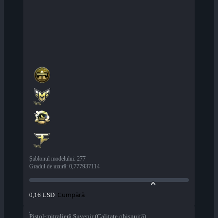
Șablonul modelului
:
277
Gradul de uzură
:
0,777937114
Cumpără
0,16 USD
Pistol-mitralieră Suvenir (Calitate obișnuită)