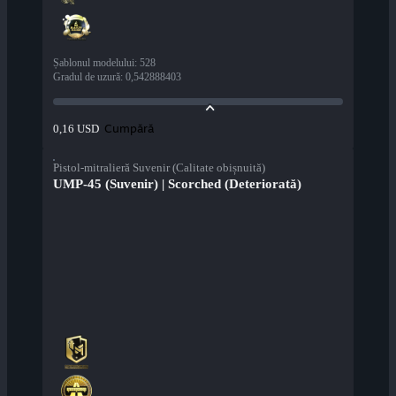
Șablonul modelului
:
528
Gradul de uzură
:
0,542888403
Cumpără
0,16 USD
Pistol-mitralieră Suvenir (Calitate obișnuită)
UMP-45 (Suvenir) | Scorched (Deteriorată)