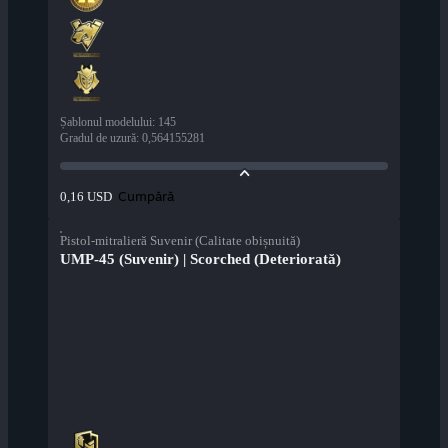
Șablonul modelului
:
145
Gradul de uzură
:
0,564155281
Cumpără
0,16 USD
Pistol-mitralieră Suvenir (Calitate obișnuită)
UMP-45 (Suvenir) | Scorched (Deteriorată)