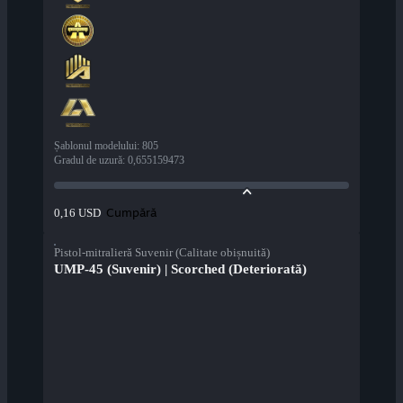
Șablonul modelului
:
805
Gradul de uzură
:
0,655159473
Cumpără
0,16 USD
Pistol-mitralieră Suvenir (Calitate obișnuită)
UMP-45 (Suvenir) | Scorched (Deteriorată)