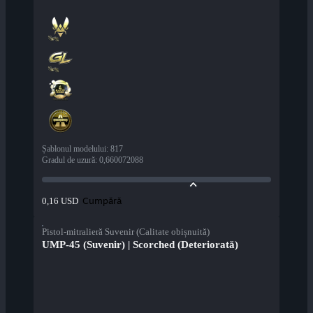
Șablonul modelului
:
817
Gradul de uzură
:
0,660072088
Cumpără
0,16 USD
Pistol-mitralieră Suvenir (Calitate obișnuită)
UMP-45 (Suvenir) | Scorched (Deteriorată)