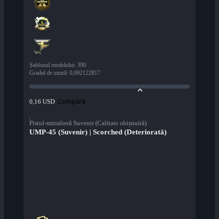
Șablonul modelului
:
390
Gradul de uzură
:
0,692122817
Cumpără
0,16 USD
Pistol-mitralieră Suvenir (Calitate obișnuită)
UMP-45 (Suvenir) | Scorched (Deteriorată)