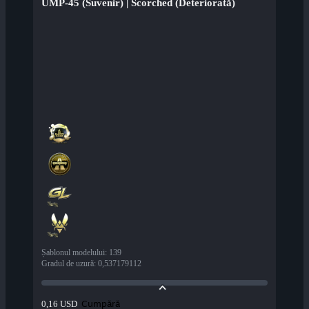
UMP-45 (Suvenir) | Scorched (Deteriorată)
Șablonul modelului
:
139
Gradul de uzură
:
0,537179112
Cumpără
0,16 USD