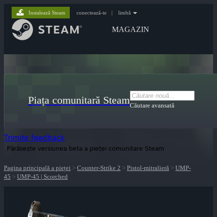
Instalează Steam
conectează-te
|
limbă
MAGAZIN
Piața comunitară Steam
Căutare avansată
Trimite feedback
Părăsește versiunea beta a pieței comunitare Steam
Pagina principală a pieței
>
Counter-Strike 2
>
Pistol-mitralieră
>
UMP-
45
>
UMP-45 | Scorched
lui