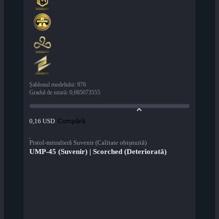
Șablonul modelului
:
976
Gradul de uzură
:
0,685073555
Cumpără
0,16 USD
Pistol-mitralieră Suvenir (Calitate obișnuită)
UMP-45 (Suvenir) | Scorched (Deteriorată)