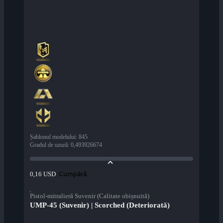
Șablonul modelului
:
845
Gradul de uzură
:
0,493926674
Cumpără
0,16 USD
Pistol-mitralieră Suvenir (Calitate obișnuită)
UMP-45 (Suvenir) | Scorched (Deteriorată)