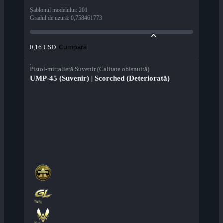
Șablonul modelului
:
201
Gradul de uzură
:
0,758461773
Cumpără
0,16 USD
Pistol-mitralieră Suvenir (Calitate obișnuită)
UMP-45 (Suvenir) | Scorched (Deteriorată)