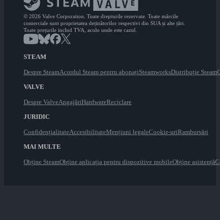
© 2026 Valve Corporation. Toate drepturile rezervate. Toate mărcile
comerciale sunt proprietatea deținătorilor respectivi din SUA și alte țări.
Toate prețurile includ TVA, acolo unde este cazul.
STEAM
Despre Steam
Acordul Steam pentru abonați
Steamworks
Distribuție Steam
C
VALVE
Despre Valve
Angajări
Hardware
Reciclare
JURIDIC
Confidențialitate
Accesibilitate
Mențiuni legale
Cookie-uri
Rambursări
MAI MULTE
Obține Steam
Obține aplicația pentru dispozitive mobile
Obține asistență
C