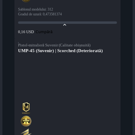
Șablonul modelului
:
312
Gradul de uzură
:
0,473581374
Cumpără
0,16 USD
Pistol-mitralieră Suvenir (Calitate obișnuită)
UMP-45 (Suvenir) | Scorched (Deteriorată)