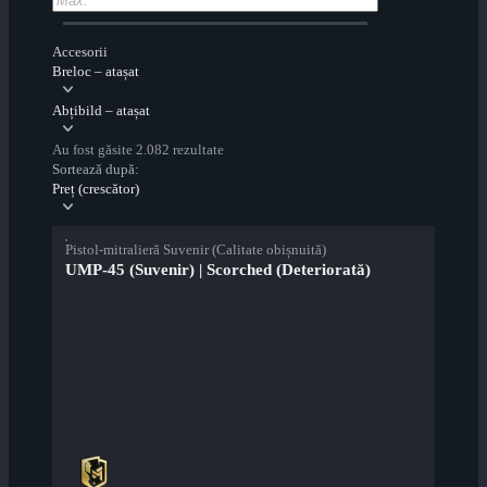
Accesorii
Breloc – atașat
Abțibild – atașat
Au fost găsite 2.082 rezultate
Sortează după:
Preț (crescător)
Pistol-mitralieră Suvenir (Calitate obișnuită)
UMP-45 (Suvenir) | Scorched (Deteriorată)