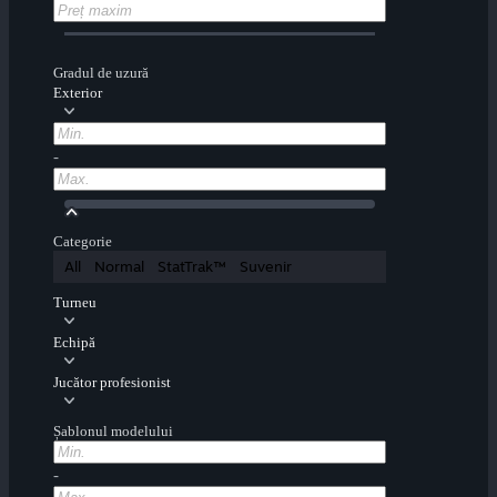
Gradul de uzură
Exterior
-
Categorie
All
Normal
StatTrak™
Suvenir
Turneu
Echipă
Jucător profesionist
Șablonul modelului
-