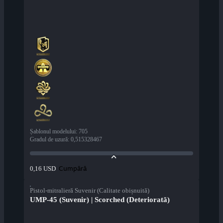
Șablonul modelului
:
705
Gradul de uzură
:
0,515328467
Cumpără
0,16 USD
Pistol-mitralieră Suvenir (Calitate obișnuită)
UMP-45 (Suvenir) | Scorched (Deteriorată)