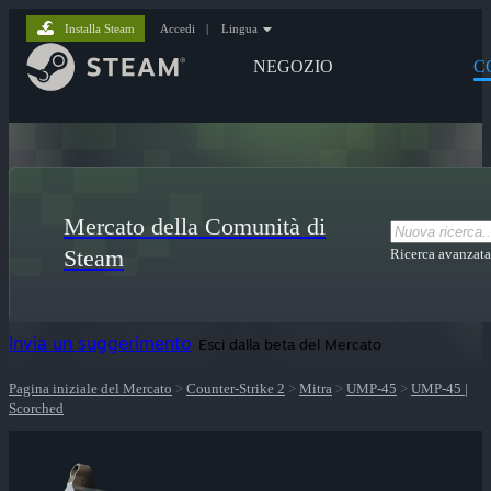
Installa Steam
Accedi
|
Lingua
NEGOZIO
C
Mercato della Comunità di
Steam
Ricerca avanzata
Invia un suggerimento
Esci dalla beta del Mercato
Pagina iniziale del Mercato
>
Counter-Strike 2
>
Mitra
>
UMP-45
>
UMP-45 |
Scorched