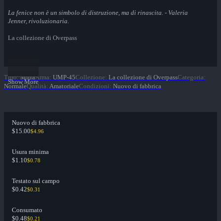
La fenice non è un simbolo di distruzione, ma di rinascita. - Valeria
Jenner, rivoluzionaria.
La collezione di Overpass
Tipo
:
Mitra
Arma
:
UMP-45
Collezione
:
La collezione di Overpass
Categoria
:
Show More
Normale
Qualità
:
Amatoriale
Condizioni
:
Nuovo di fabbrica
Nuovo di fabbrica
$15.00
$4.96
Usura minima
$1.10
$0.78
Testato sul campo
$0.42
$0.31
Consumato
$0.48
$0.21