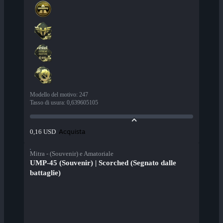
Modello del motivo
:
247
Tasso di usura
:
0,639605105
Acquista
0,16 USD
Mitra - (Souvenir) e Amatoriale
UMP-45 (Souvenir) | Scorched (Segnato dalle
battaglie)