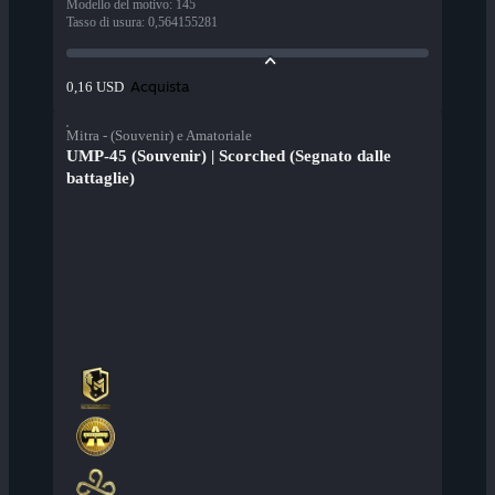
Modello del motivo
:
145
Tasso di usura
:
0,564155281
Acquista
0,16 USD
Mitra - (Souvenir) e Amatoriale
UMP-45 (Souvenir) | Scorched (Segnato dalle
battaglie)