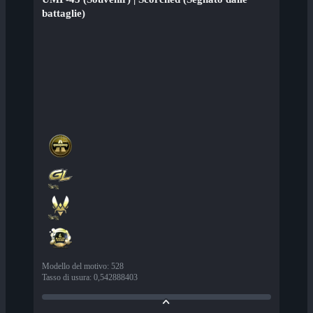
battaglie)
Modello del motivo
:
528
Tasso di usura
:
0,542888403