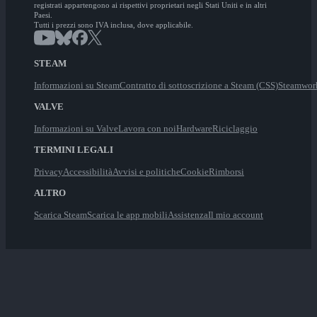
registrati appartengono ai rispettivi proprietari negli Stati Uniti e in altri
Paesi.
Tutti i prezzi sono IVA inclusa, dove applicabile.
STEAM
Informazioni su Steam
Contratto di sottoscrizione a Steam (CSS)
Steamwor
VALVE
Informazioni su Valve
Lavora con noi
Hardware
Riciclaggio
TERMINI LEGALI
Privacy
Accessibilità
Avvisi e politiche
Cookie
Rimborsi
ALTRO
Scarica Steam
Scarica le app mobili
Assistenza
Il mio account