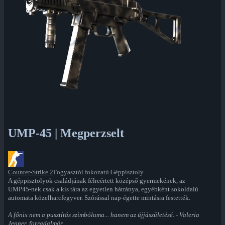
UMP-45 | Megperzselt
Counter-Strike 2
Fogyasztói fokozatú Géppisztoly
A géppisztolyok családjának félreértett középső gyermekének, az
UMP45-nek csak a kis tára az egyetlen hátránya, egyébként sokoldalú
automata közelharcfegyver. Szórással nap-égette mintásra festették.
A főnix nem a pusztítás szimbóluma... hanem az újjászületésé. - Valeria
Jenner, forradalmár