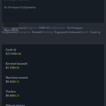
Az Overpass Gyűjtemény
Típus
:
Géppisztoly
Fegyver
:
UMP-45
Gyűjtemény
:
Az Overpass
Show More
Gyűjtemény
Kategória
:
Normál
Minőség
:
Fogyasztói fokozatú
Külső
:
Gyári új
Gyári új
$15.04
$4.96
Kevéssé használt
$1.10
$0.95
Harctéren tesztelt
$0.42
$0.31
Viseltes
$0.48
$0.21
Háború tépázta