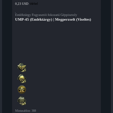
Vétel
0,23 USD
Emléktárgy Fogyasztói fokozatú Géppisztoly
UMP-45 (Emléktárgy) | Megperzselt (Viseltes)
Mintasablon
:
388