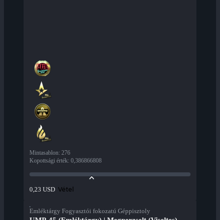
Mintasablon
:
276
Kopottsági érték
:
0,386866808
Vétel
0,23 USD
Emléktárgy Fogyasztói fokozatú Géppisztoly