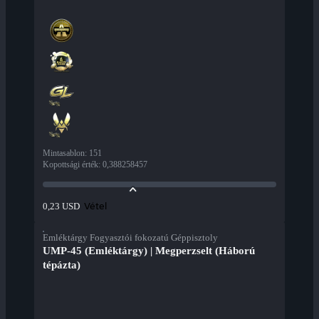
Mintasablon
:
151
Kopottsági érték
:
0,388258457
Vétel
0,23 USD
Emléktárgy Fogyasztói fokozatú Géppisztoly
UMP-45 (Emléktárgy) | Megperzselt (Háború
tépázta)