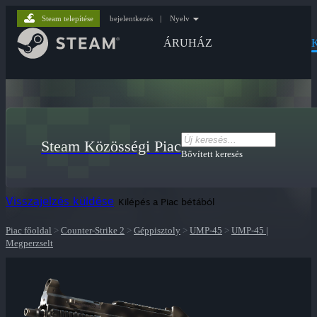
Steam telepítése
bejelentkezés
|
Nyelv
ÁRUHÁZ
Steam Közösségi Piac
Bővített keresés
Visszajelzés küldése
Kilépés a Piac bétából
Piac főoldal
>
Counter-Strike 2
>
Géppisztoly
>
UMP-45
>
UMP-45 |
Megperzselt