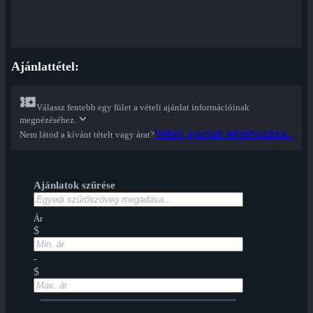
Ajánlattétel:
Válassz fentebb egy fület a vételi ajánlat információinak
megnézéséhez.
Vételi ajánlat létrehozása...
Nem látod a kívánt tételt vagy árat?
Ajánlatok szűrése
Ár
$
-
$