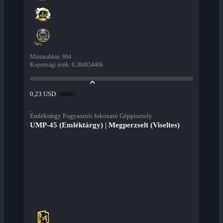
Mintasablon
:
864
Kopottsági érték
:
0,384854406
Vétel
0,23 USD
Emléktárgy Fogyasztói fokozatú Géppisztoly
UMP-45 (Emléktárgy) | Megperzselt (Viseltes)