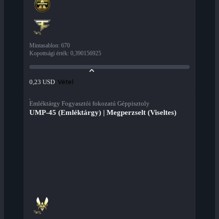
Mintasablon
:
670
Kopottsági érték
:
0,390156925
Vétel
0,23 USD
Emléktárgy Fogyasztói fokozatú Géppisztoly
UMP-45 (Emléktárgy) | Megperzselt (Viseltes)