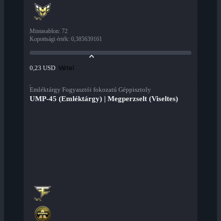
Mintasablon
:
72
Kopottsági érték
:
0,385639161
Vétel
0,23 USD
Emléktárgy Fogyasztói fokozatú Géppisztoly
UMP-45 (Emléktárgy) | Megperzselt (Viseltes)