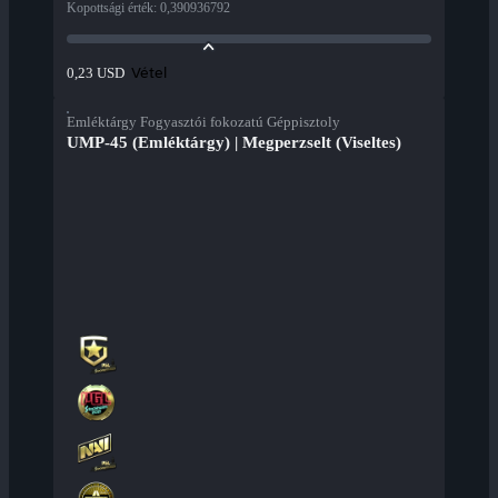
Kopottsági érték
:
0,390936792
Vétel
0,23 USD
Emléktárgy Fogyasztói fokozatú Géppisztoly
UMP-45 (Emléktárgy) | Megperzselt (Viseltes)