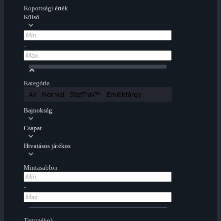
Kopottsági érték
Külső
-
Kategória
All
Normál
StatTrak™
Emléktárgy
Bajnokság
Csapat
Hivatásos játékos
Mintasablon
-
Tartozékok