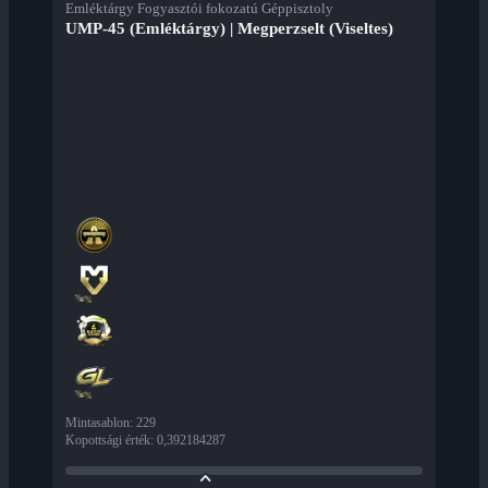
Emléktárgy Fogyasztói fokozatú Géppisztoly
UMP-45 (Emléktárgy) | Megperzselt (Viseltes)
Mintasablon
:
229
Kopottsági érték
:
0,392184287