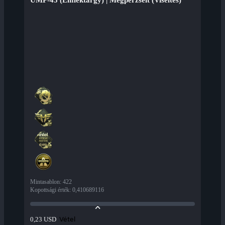
UMP-45 (Emléktárgy) | Megperzselt (Viseltes)
Mintasablon
:
422
Kopottsági érték
:
0,410689116
Vétel
0,23 USD