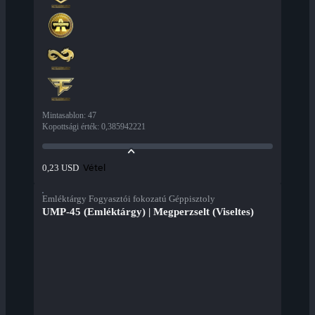
Mintasablon
:
47
Kopottsági érték
:
0,385942221
Vétel
0,23 USD
Emléktárgy Fogyasztói fokozatú Géppisztoly
UMP-45 (Emléktárgy) | Megperzselt (Viseltes)