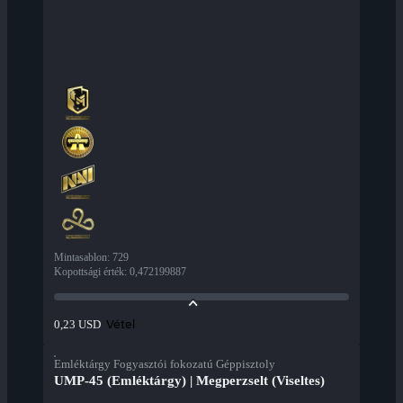
Mintasablon
:
729
Kopottsági érték
:
0,472199887
Vétel
0,23 USD
Emléktárgy Fogyasztói fokozatú Géppisztoly
UMP-45 (Emléktárgy) | Megperzselt (Viseltes)