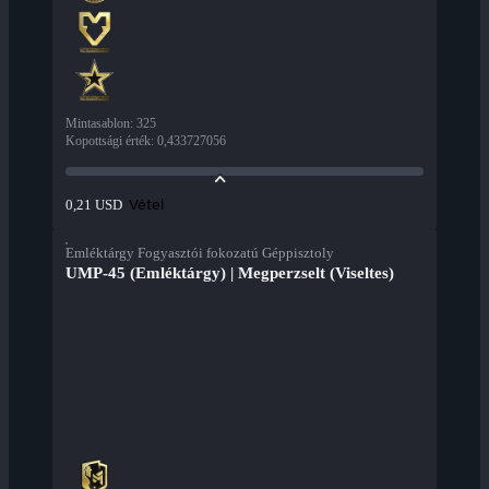
Mintasablon
:
325
Kopottsági érték
:
0,433727056
Vétel
0,21 USD
Emléktárgy Fogyasztói fokozatú Géppisztoly
UMP-45 (Emléktárgy) | Megperzselt (Viseltes)