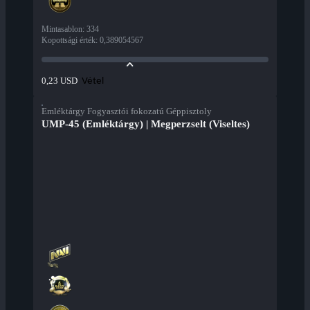
Mintasablon
:
334
Kopottsági érték
:
0,389054567
Vétel
0,23 USD
Emléktárgy Fogyasztói fokozatú Géppisztoly
UMP-45 (Emléktárgy) | Megperzselt (Viseltes)