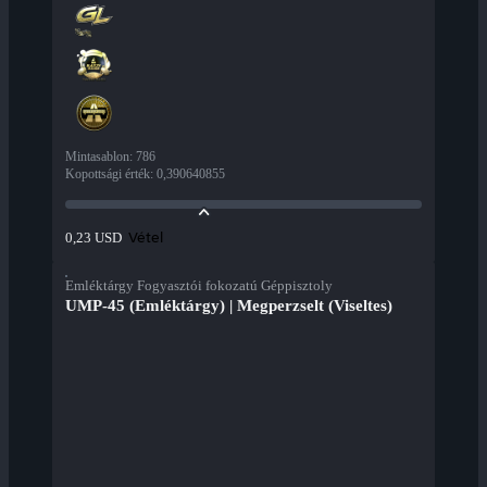
Mintasablon
:
786
Kopottsági érték
:
0,390640855
Vétel
0,23 USD
Emléktárgy Fogyasztói fokozatú Géppisztoly
UMP-45 (Emléktárgy) | Megperzselt (Viseltes)