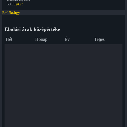
$0.50
$0.23
Emléktárgy
Eladási árak középértéke
Hét
Hónap
Év
Teljes