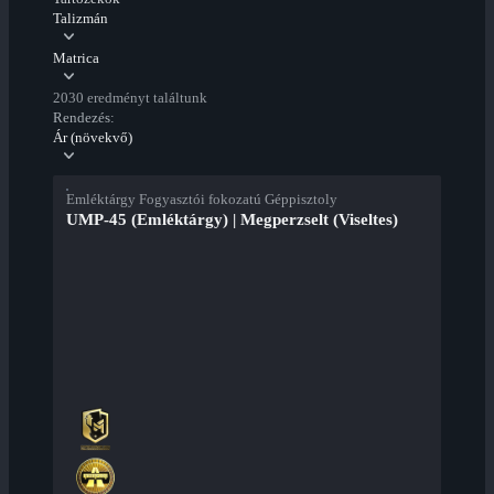
Talizmán
Matrica
2030 eredményt találtunk
Rendezés:
Ár (növekvő)
Emléktárgy Fogyasztói fokozatú Géppisztoly
UMP-45 (Emléktárgy) | Megperzselt (Viseltes)