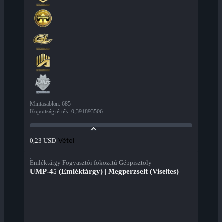
Mintasablon
:
685
Kopottsági érték
:
0,391893506
Vétel
0,23 USD
Emléktárgy Fogyasztói fokozatú Géppisztoly
UMP-45 (Emléktárgy) | Megperzselt (Viseltes)