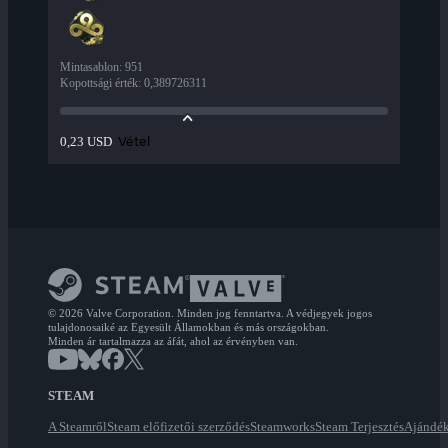
Mintasablon
:
951
Kopottsági érték
:
0,389726311
Vétel
0,23 USD
© 2026 Valve Corporation. Minden jog fenntartva. A védjegyek jogos
tulajdonosaiké az Egyesült Államokban és más országokban.
Minden ár tartalmazza az áfát, ahol az érvényben van.
STEAM
A Steamről
Steam előfizetői szerződés
Steamworks
Steam Terjesztés
Ajándék