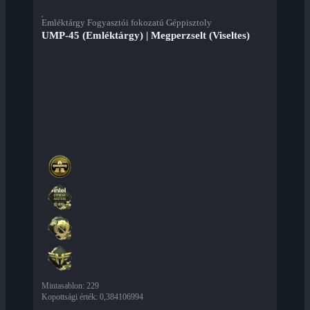
Emléktárgy Fogyasztói fokozatú Géppisztoly
UMP-45 (Emléktárgy) | Megperzselt (Viseltes)
Mintasablon
:
229
Kopottsági érték
:
0,384106994