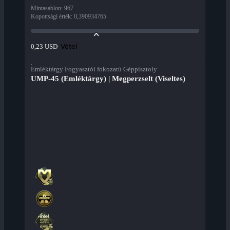
Mintasablon
:
967
Kopottsági érték
:
0,390934765
Vétel
0,23 USD
Emléktárgy Fogyasztói fokozatú Géppisztoly
UMP-45 (Emléktárgy) | Megperzselt (Viseltes)