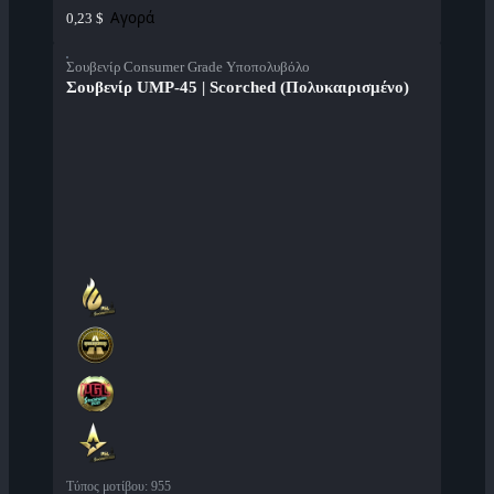
Αγορά
0,23 $
Σουβενίρ Consumer Grade Υποπολυβόλο
Σουβενίρ UMP-45 | Scorched (Πολυκαιρισμένο)
Τύπος μοτίβου
:
955