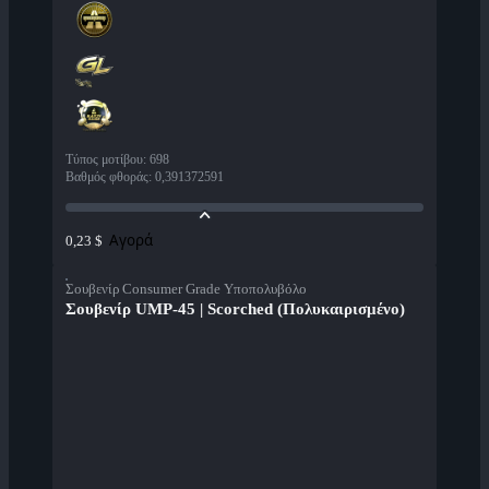
Τύπος μοτίβου
:
698
Βαθμός φθοράς
:
0,391372591
Αγορά
0,23 $
Σουβενίρ Consumer Grade Υποπολυβόλο
Σουβενίρ UMP-45 | Scorched (Πολυκαιρισμένο)