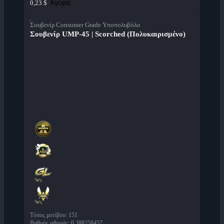
Αγορά
0,23 $
Σουβενίρ Consumer Grade Υποπολυβόλο
Σουβενίρ UMP-45 | Scorched (Πολυκαιρισμένο)
Τύπος μοτίβου
:
151
Βαθμός φθοράς
:
0,388258457