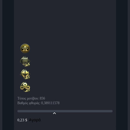
Τύπος μοτίβου
:
856
Βαθμός φθοράς
:
0,389111578
Αγορά
0,23 $