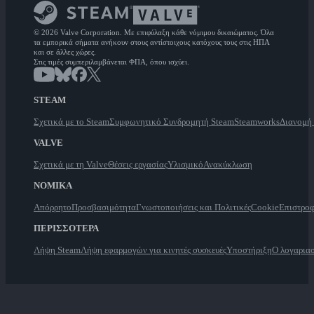
© 2026 Valve Corporation. Με επιφύλαξη κάθε νόμιμου δικαιώματος. Όλα
τα εμπορικά σήματα ανήκουν στους αντίστοιχους κατόχους τους στις ΗΠΑ
και σε άλλες χώρες.
Στις τιμές συμπεριλαμβάνεται ΦΠΑ, όπου ισχύει.
STEAM
Σχετικά με το Steam
Συμφωνητικό Συνδρομητή Steam
Steamworks
Διανομή
VALVE
Σχετικά με τη Valve
Θέσεις εργασίας
Υλισμικό
Ανακύκλωση
ΝΟΜΙΚΑ
Απόρρητο
Προσβασιμότητα
Γνωστοποιήσεις και Πολιτικές
Cookie
Επιστροφ
ΠΕΡΙΣΣΟΤΕΡΑ
Λήψη Steam
Λήψη εφαρμογών για κινητές συσκευές
Υποστήριξη
Ο λογαρια