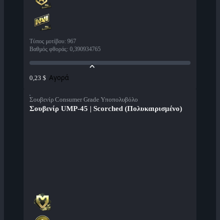
Τύπος μοτίβου
:
967
Βαθμός φθοράς
:
0,390934765
Αγορά
0,23 $
Σουβενίρ Consumer Grade Υποπολυβόλο
Σουβενίρ UMP-45 | Scorched (Πολυκαιρισμένο)