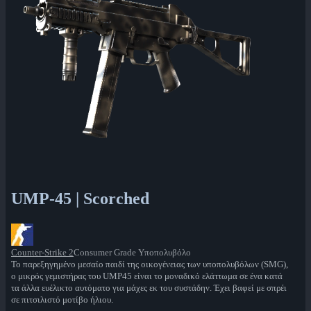
UMP-45 | Scorched
Counter-Strike 2
Consumer Grade Υποπολυβόλο
Το παρεξηγημένο μεσαίο παιδί της οικογένειας των υποπολυβόλων (SMG),
ο μικρός γεμιστήρας του UMP45 είναι το μοναδικό ελάττωμα σε ένα κατά
τα άλλα ευέλικτο αυτόματο για μάχες εκ του συστάδην. Έχει βαφεί με σπρέι
σε πιτσιλιστό μοτίβο ήλιου.