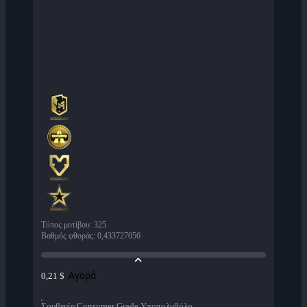
Τύπος μοτίβου
:
325
Βαθμός φθοράς
:
0,433727056
Αγορά
0,21 $
Σουβενίρ Consumer Grade Υποπολυβόλο