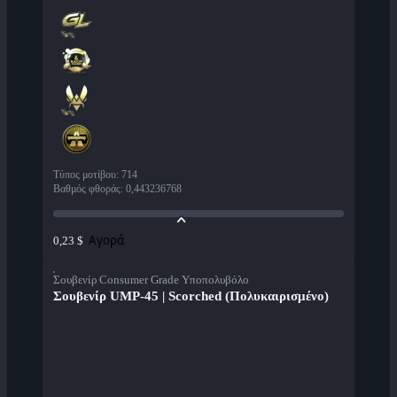
Τύπος μοτίβου
:
714
Βαθμός φθοράς
:
0,443236768
Αγορά
0,23 $
Σουβενίρ Consumer Grade Υποπολυβόλο
Σουβενίρ UMP-45 | Scorched (Πολυκαιρισμένο)