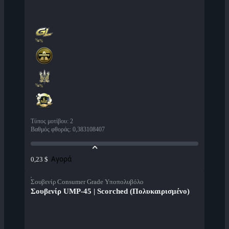
Τύπος μοτίβου
:
2
Βαθμός φθοράς
:
0,383108407
Αγορά
0,23 $
Σουβενίρ Consumer Grade Υποπολυβόλο
Σουβενίρ UMP-45 | Scorched (Πολυκαιρισμένο)