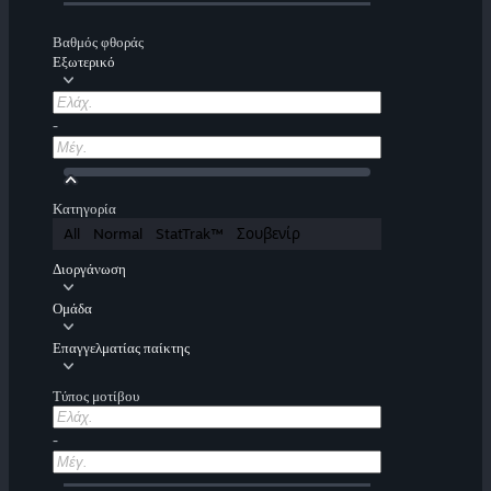
Βαθμός φθοράς
Εξωτερικό
-
Κατηγορία
All
Normal
StatTrak™
Σουβενίρ
Διοργάνωση
Ομάδα
Επαγγελματίας παίκτης
Τύπος μοτίβου
-