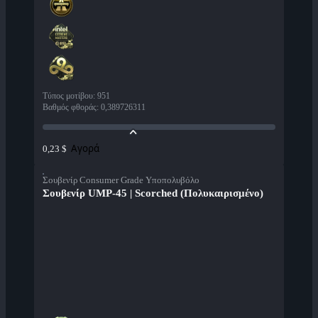
Τύπος μοτίβου
:
951
Βαθμός φθοράς
:
0,389726311
Αγορά
0,23 $
Σουβενίρ Consumer Grade Υποπολυβόλο
Σουβενίρ UMP-45 | Scorched (Πολυκαιρισμένο)