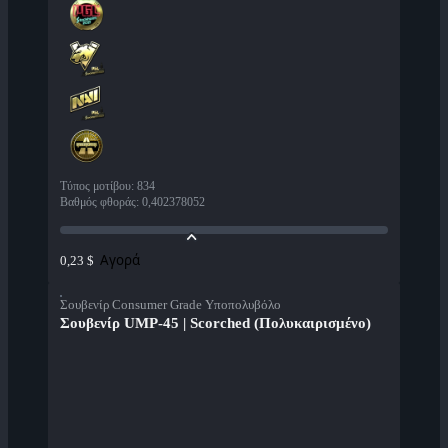
Τύπος μοτίβου
:
834
Βαθμός φθοράς
:
0,402378052
Αγορά
0,23 $
Σουβενίρ Consumer Grade Υποπολυβόλο
Σουβενίρ UMP-45 | Scorched (Πολυκαιρισμένο)