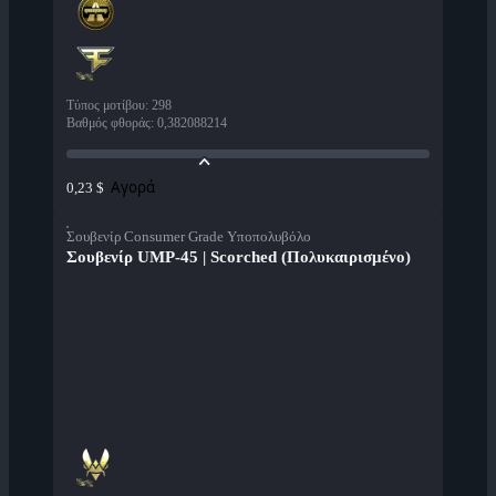
Τύπος μοτίβου
:
298
Βαθμός φθοράς
:
0,382088214
Αγορά
0,23 $
Σουβενίρ Consumer Grade Υποπολυβόλο
Σουβενίρ UMP-45 | Scorched (Πολυκαιρισμένο)