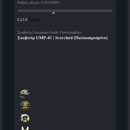
Βαθμός φθοράς
:
0,381560892
Αγορά
0,23 $
Σουβενίρ Consumer Grade Υποπολυβόλο
Σουβενίρ UMP-45 | Scorched (Πολυκαιρισμένο)