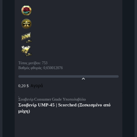
Τύπος μοτίβου
:
753
Βαθμός φθοράς
:
0,650012076
Αγορά
0,20 $
Σουβενίρ Consumer Grade Υποπολυβόλο
Σουβενίρ UMP-45 | Scorched (Ξεσκισμένο από
μάχη)