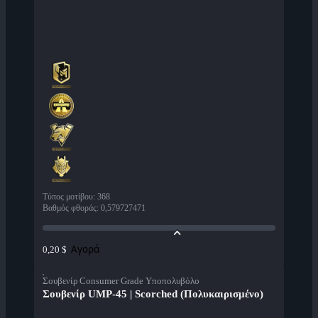
Τύπος μοτίβου
:
368
Βαθμός φθοράς
:
0,579727471
Αγορά
0,20 $
Σουβενίρ Consumer Grade Υποπολυβόλο
Σουβενίρ UMP-45 | Scorched (Πολυκαιρισμένο)