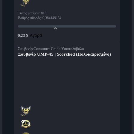
Τύπος μοτίβου
:
813
Βαθμός φθοράς
:
0,384149134
Αγορά
0,23 $
Σουβενίρ Consumer Grade Υποπολυβόλο
Σουβενίρ UMP-45 | Scorched (Πολυκαιρισμένο)