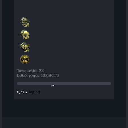
Τύπος μοτίβου
:
209
Βαθμός φθοράς
:
0,380596578
Αγορά
0,23 $