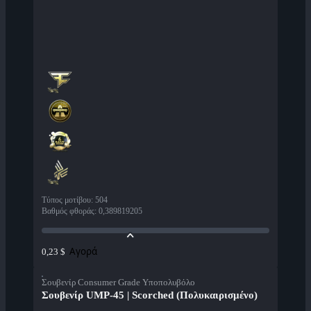
Τύπος μοτίβου
:
504
Βαθμός φθοράς
:
0,389819205
Αγορά
0,23 $
Σουβενίρ Consumer Grade Υποπολυβόλο
Σουβενίρ UMP-45 | Scorched (Πολυκαιρισμένο)