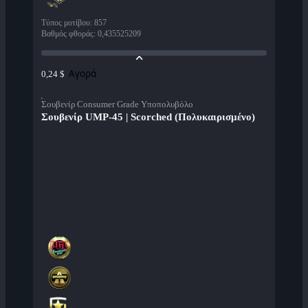
Τύπος μοτίβου
:
857
Βαθμός φθοράς
:
0,435525209
Αγορά
0,24 $
Σουβενίρ Consumer Grade Υποπολυβόλο
Σουβενίρ UMP-45 | Scorched (Πολυκαιρισμένο)