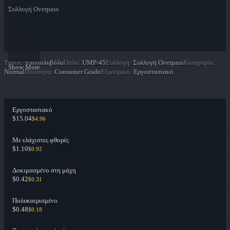
Συλλογή Overpass
Τύπος
:
Υποπολυβόλο
Όπλο
:
UMP-45
Συλλογή
:
Συλλογή Overpass
Κατηγορία
:
Show More
Normal
Ποιότητα
:
Consumer Grade
Εξωτερικό
:
Εργοστασιακό
Εργοστασιακό
$15.04
$4.96
Με ελάχιστες φθορές
$1.10
$0.92
Δοκιμασμένο στη μάχη
$0.42
$0.31
Πολυκαιρισμένο
$0.48
$0.18