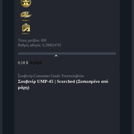
Τύπος μοτίβου
:
669
Βαθμός φθοράς
:
0,390624791
Αγορά
0,18 $
Σουβενίρ Consumer Grade Υποπολυβόλο
Σουβενίρ UMP-45 | Scorched (Ξεσκισμένο από
μάχη)