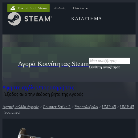
Εγκατάσταση Steam
σύνδεση
|
Γλώσσα
ΚΑΤΑΣΤΗΜΑ
Αγορά Κοινότητας Steam
Σύνθετη αναζήτηση
Αφήστε σχόλια/παρατηρήσεις
Έξοδος από την έκδοση βήτα της Αγοράς
Αρχική σελίδα Αγοράς
>
Counter-Strike 2
>
Υποπολυβόλο
>
UMP-45
>
UMP-45
| Scorched