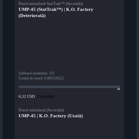
Pistol-mitralieră StatTrak™ (Secret(ă))
UMP-45 (StatTrak™) | K.O. Factory
(Deteriorată)
Șablonul modelului
:
321
Gradul de uzură
:
0,985559225
Cumpără
6,32 USD
Pistol-mitralieră (Secret(ă))
UMP-45 | K.O. Factory (Uzată)