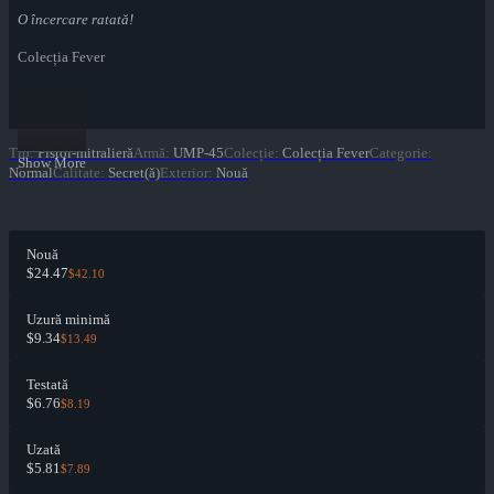
O încercare ratată!
Colecția Fever
Tip
:
Pistol-mitralieră
Armă
:
UMP-45
Colecție
:
Colecția Fever
Categorie
:
Show More
Normal
Calitate
:
Secret(ă)
Exterior
:
Nouă
Nouă
$24.47
$42.10
Uzură minimă
$9.34
$13.49
Testată
$6.76
$8.19
Uzată
$5.81
$7.89