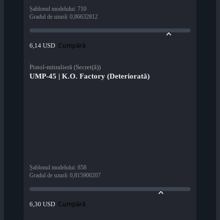
Șablonul modelului
:
710
Gradul de uzură
:
0,86632812
Cumpără
6,14 USD
Pistol-mitralieră (Secret(ă))
UMP-45 | K.O. Factory (Deteriorată)
Șablonul modelului
:
858
Gradul de uzură
:
0,815900207
Cumpără
6,30 USD