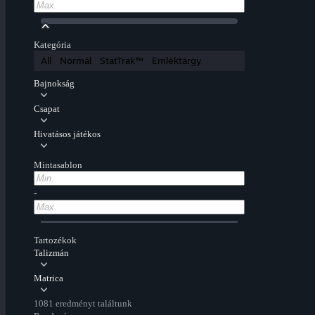
Kategória
All
Normál
StatTrak™
Emléktárgy
Bajnokság
Csapat
Hivatásos játékos
Mintasablon
-
Tartozékok
Talizmán
Matrica
1081 eredményt találtunk