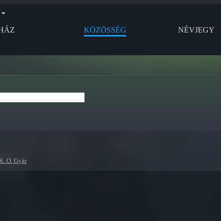
HÁZ
KÖZÖSSÉG
NÉVJEGY
K. O. Gyár