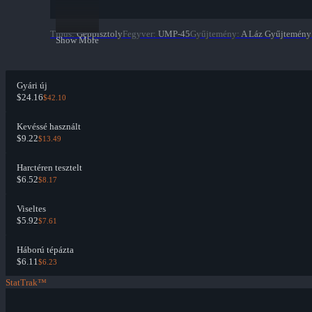
Típus
:
Géppisztoly
Fegyver
:
UMP-45
Gyűjtemény
:
A Láz Gyűjtemény
Show More
Gyári új
$24.16
$42.10
Kevéssé használt
$9.22
$13.49
Harctéren tesztelt
$6.52
$8.17
Viseltes
$5.92
$7.61
Háború tépázta
$6.11
$6.23
StatTrak™