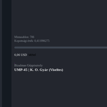
Mintasablon
:
706
Kopottsági érték
:
0,411996275
Vétel
6,06 USD
Bizalmas Géppisztoly
UMP-45 | K. O. Gyár (Viseltes)