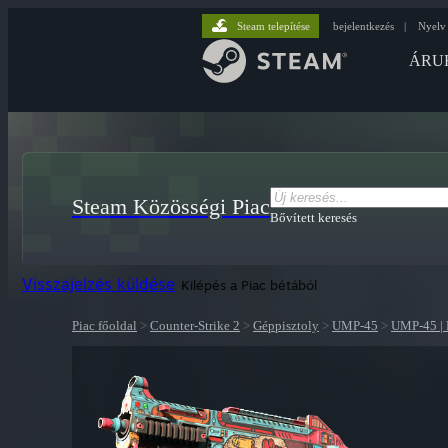
Steam telepítése
bejelentkezés
|
Nyelv
ÁRU
Steam Közösségi Piac
Bővített keresés
Visszajelzés küldése
Kilépés a Piac bétából
Piac főoldal
>
Counter-Strike 2
>
Géppisztoly
>
UMP-45
>
UMP-45 | 