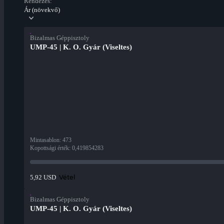
Rendezés:
Ár (növekvő)
Bizalmas Géppisztoly
UMP-45 | K. O. Gyár (Viseltes)
Mintasablon
:
473
Kopottsági érték
:
0,419854283
Vétel
5,92 USD
Bizalmas Géppisztoly
UMP-45 | K. O. Gyár (Viseltes)