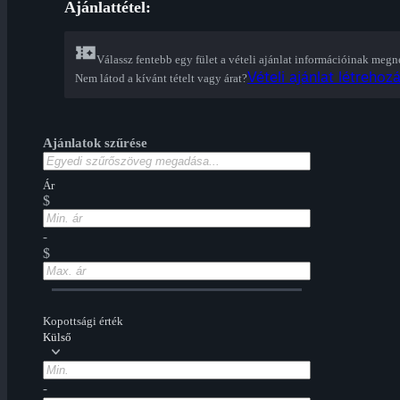
Ajánlattétel:
Válassz fentebb egy fület a vételi ajánlat információinak megn
Vételi ajánlat létrehozá
Nem látod a kívánt tételt vagy árat?
Ajánlatok szűrése
Ár
$
-
$
Kopottsági érték
Külső
-