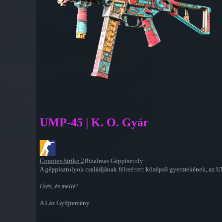
UMP-45 | K. O. Gyár
Counter-Strike 2
Bizalmas Géppisztoly
A géppisztolyok családjának félreértett középső gyermekének, az UMP
Ütés, és mellé!
A Láz Gyűjtemény