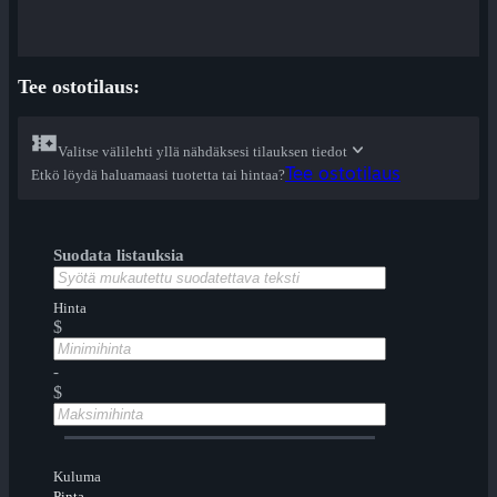
Tee ostotilaus:
Valitse välilehti yllä nähdäksesi tilauksen tiedot
Tee ostotilaus
Etkö löydä haluamaasi tuotetta tai hintaa?
Suodata listauksia
Hinta
$
-
$
Kuluma
Pinta