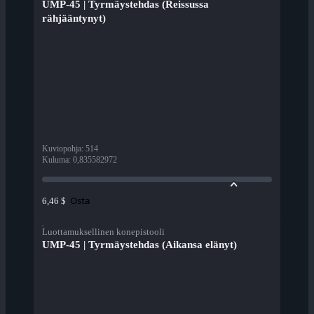
UMP-45 | Tyrmäystehdas (Reissussa
rähjääntynyt)
Kuviopohja
:
514
Kuluma
:
0,835582972
Osta
6,46 $
Luottamuksellinen konepistooli
UMP-45 | Tyrmäystehdas (Aikansa elänyt)