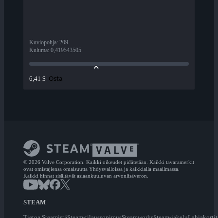
Kuviopohja
:
209
Kuluma
:
0,419543505
Osta
6,41 $
© 2026 Valve Corporation. Kaikki oikeudet pidätetään. Kaikki tavaramerkit
ovat omistajiensa omaisuutta Yhdysvalloissa ja kaikkialla maailmassa.
Kaikki hinnat sisältävät asiaankuuluvan arvonlisäveron.
STEAM
Tietoa Steamistä
Steam-tilaussopimus
Steamworks
Steam-jakelu
Lahjakortit