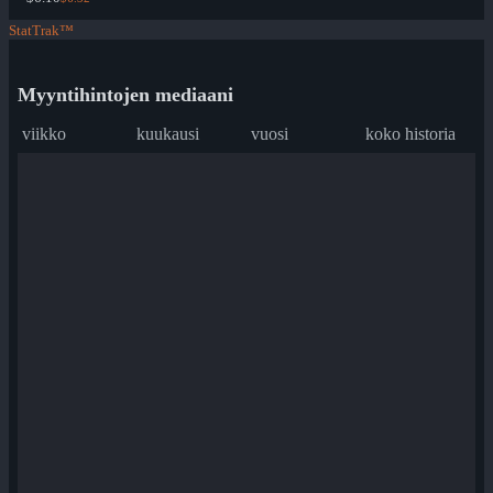
StatTrak™
Myyntihintojen mediaani
viikko
kuukausi
vuosi
koko historia