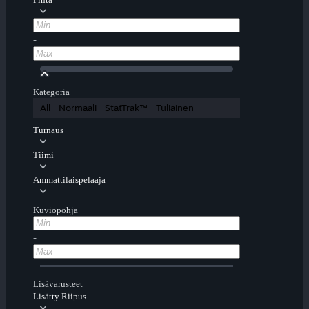
-
Kategoria
All
Normaali
StatTrak™
Tuliainen
Turnaus
Tiimi
Ammattilaispelaaja
Kuviopohja
-
Lisävarusteet
Lisätty Riipus