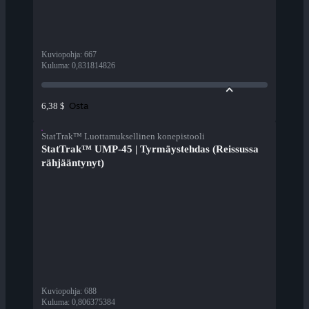
Kuviopohja
:
667
Kuluma
:
0,831814826
Osta
6,38 $
StatTrak™ Luottamuksellinen konepistooli
StatTrak™ UMP-45 | Tyrmäystehdas (Reissussa
rähjääntynyt)
Kuviopohja
:
688
Kuluma
:
0,806375384