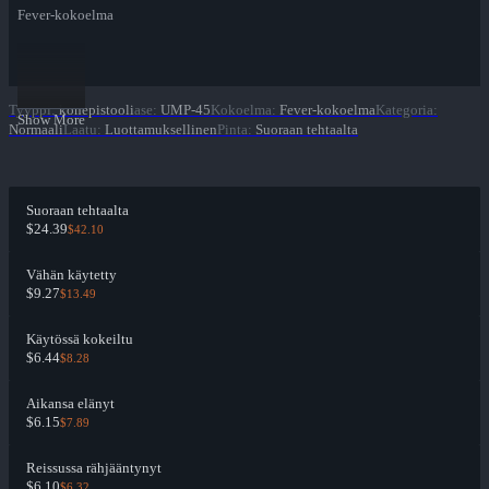
Fever-kokoelma
Tyyppi
:
konepistooli
ase
:
UMP-45
Kokoelma
:
Fever-kokoelma
Kategoria
:
Show More
Normaali
Laatu
:
Luottamuksellinen
Pinta
:
Suoraan tehtaalta
Suoraan tehtaalta
$24.39
$42.10
Vähän käytetty
$9.27
$13.49
Käytössä kokeiltu
$6.44
$8.28
Aikansa elänyt
$6.15
$7.89
Reissussa rähjääntynyt
$6.10
$6.32