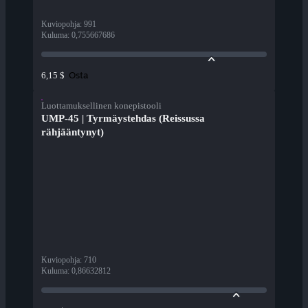
Kuviopohja
:
991
Kuluma
:
0,755667686
Osta
6,15 $
Luottamuksellinen konepistooli
UMP-45 | Tyrmäystehdas (Reissussa
rähjääntynyt)
Kuviopohja
:
710
Kuluma
:
0,86632812