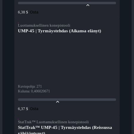
Osta
6,38 $
Luottamuksellinen konepistooli
UMP-45 | Tyrmäystehdas (Aikansa elänyt)
Kuviopohja
:
271
Kuluma
:
0,406020671
Osta
6,37 $
StatTrak™ Luottamuksellinen konepistooli
StatTrak™ UMP-45 | Tyrmäystehdas (Reissussa
rähjääntynyt)