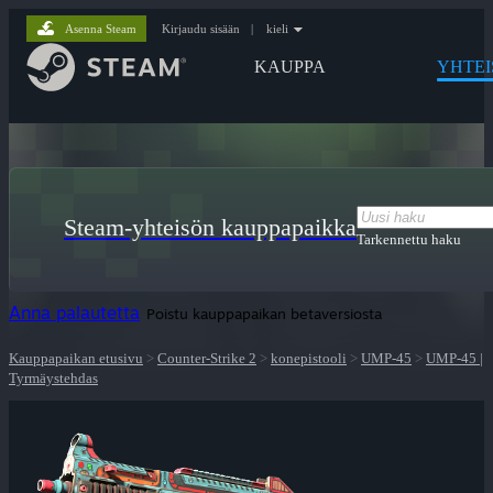
Asenna Steam
Kirjaudu sisään
|
kieli
KAUPPA
YHTEI
Steam-yhteisön kauppapaikka
Tarkennettu haku
Anna palautetta
Poistu kauppapaikan betaversiosta
Kauppapaikan etusivu
>
Counter-Strike 2
>
konepistooli
>
UMP-45
>
UMP-45 |
Tyrmäystehdas