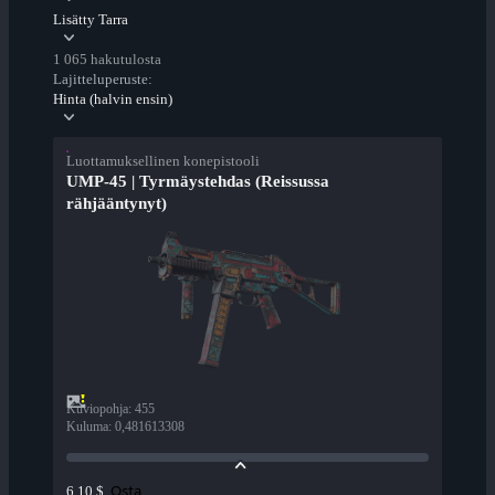
Lisätty Tarra
1 065 hakutulosta
Lajitteluperuste:
Hinta (halvin ensin)
Luottamuksellinen konepistooli
UMP-45 | Tyrmäystehdas (Reissussa
rähjääntynyt)
Kuviopohja
:
455
Kuluma
:
0,481613308
Osta
6,10 $