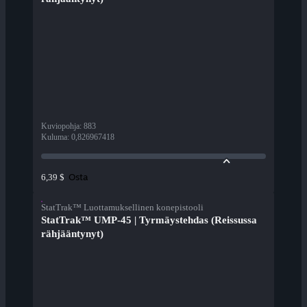
Kuviopohja
:
883
Kuluma
:
0,826967418
Osta
6,39 $
StatTrak™ Luottamuksellinen konepistooli
StatTrak™ UMP-45 | Tyrmäystehdas (Reissussa
rähjääntynyt)