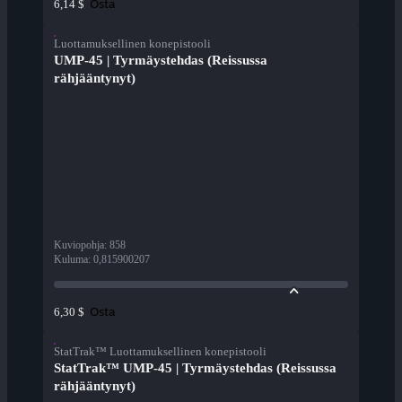
Osta
6,14 $
Luottamuksellinen konepistooli
UMP-45 | Tyrmäystehdas (Reissussa
rähjääntynyt)
Kuviopohja
:
858
Kuluma
:
0,815900207
Osta
6,30 $
StatTrak™ Luottamuksellinen konepistooli
StatTrak™ UMP-45 | Tyrmäystehdas (Reissussa
rähjääntynyt)