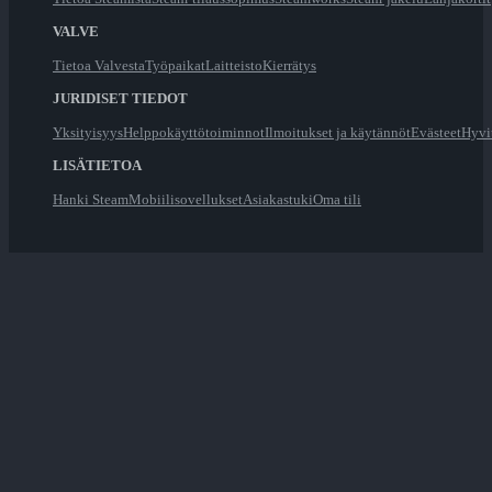
VALVE
Tietoa Valvesta
Työpaikat
Laitteisto
Kierrätys
JURIDISET TIEDOT
Yksityisyys
Helppokäyttötoiminnot
Ilmoitukset ja käytännöt
Evästeet
Hyvi
LISÄTIETOA
Hanki Steam
Mobiilisovellukset
Asiakastuki
Oma tili