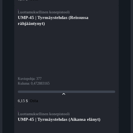
Luottamuksellinen konepistooli
UMP-45 | Tyrmäystehdas (Reissussa
rähjääntynyt)
Kuviopohja
:
377
Kuluma
:
0,472883165
Osta
6,15 $
Luottamuksellinen konepistooli
UMP-45 | Tyrmäystehdas (Aikansa elänyt)