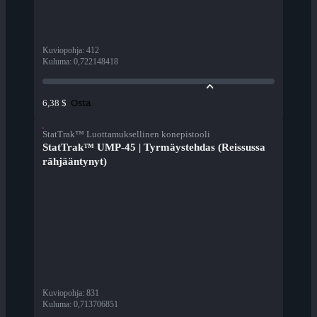
Kuviopohja
:
412
Kuluma
:
0,722148418
Osta
6,38 $
StatTrak™ Luottamuksellinen konepistooli
StatTrak™ UMP-45 | Tyrmäystehdas (Reissussa
rähjääntynyt)
Kuviopohja
:
831
Kuluma
:
0,713706851