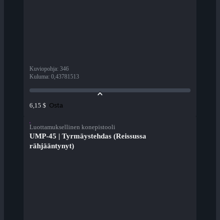
Kuviopohja
:
346
Kuluma
:
0,43781513
Osta
6,15 $
Luottamuksellinen konepistooli
UMP-45 | Tyrmäystehdas (Reissussa
rähjääntynyt)