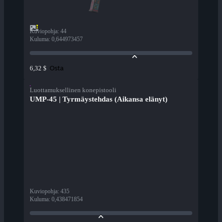
Kuviopohja
:
44
Kuluma
:
0,644973457
Osta
6,32 $
Luottamuksellinen konepistooli
UMP-45 | Tyrmäystehdas (Aikansa elänyt)
Kuviopohja
:
435
Kuluma
:
0,438471854