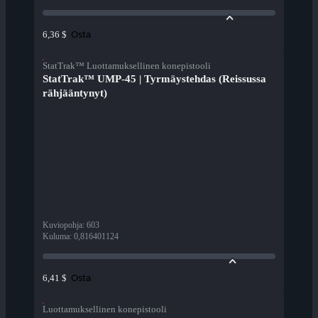
Osta
6,36 $
StatTrak™ Luottamuksellinen konepistooli
StatTrak™ UMP-45 | Tyrmäystehdas (Reissussa
rähjääntynyt)
Kuviopohja
:
603
Kuluma
:
0,816401124
Osta
6,41 $
Luottamuksellinen konepistooli