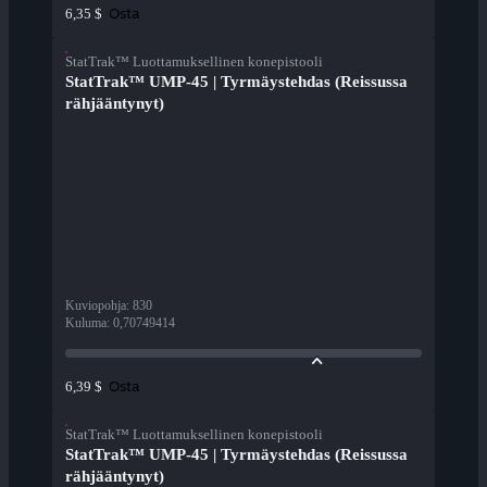
Osta
6,35 $
StatTrak™ Luottamuksellinen konepistooli
StatTrak™ UMP-45 | Tyrmäystehdas (Reissussa
rähjääntynyt)
Kuviopohja
:
830
Kuluma
:
0,70749414
Osta
6,39 $
StatTrak™ Luottamuksellinen konepistooli
StatTrak™ UMP-45 | Tyrmäystehdas (Reissussa
rähjääntynyt)