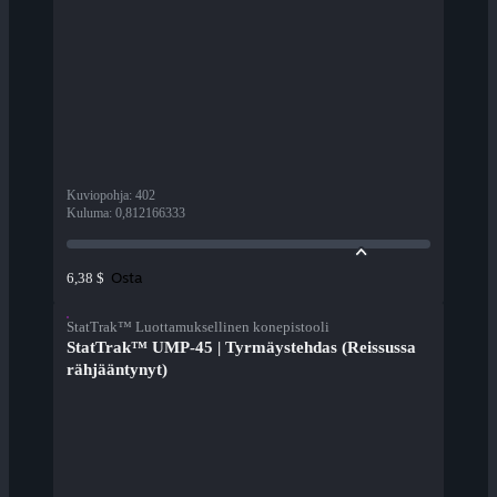
Kuviopohja
:
402
Kuluma
:
0,812166333
Osta
6,38 $
StatTrak™ Luottamuksellinen konepistooli
StatTrak™ UMP-45 | Tyrmäystehdas (Reissussa
rähjääntynyt)