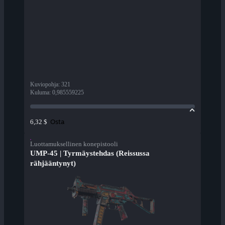
Kuviopohja
:
321
Kuluma
:
0,985559225
Osta
6,32 $
Luottamuksellinen konepistooli
UMP-45 | Tyrmäystehdas (Reissussa
rähjääntynyt)