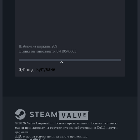
Шаблон на шарката
:
209
Оценка на износването
:
0,419543505
Купуване
6,41 щ.д.
© 2026 Valve Corporation. Всички права запазени. Всички търговски
марки принадлежат на съответните им собственици в САЩ и други
държави.
ДДС е вкл. за всички цени, където е приложимо.