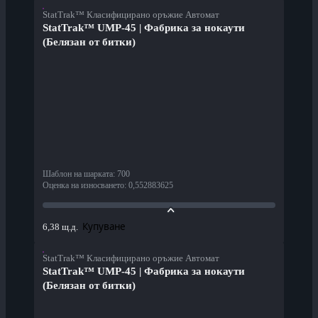
StatTrak™ Класифицирано оръжие Автомат
StatTrak™ UMP-45 | Фабрика за нокаути
(Белязан от битки)
Шаблон на шарката
:
700
Оценка на износването
:
0,552883625
Купуване
6,38 щ.д.
StatTrak™ Класифицирано оръжие Автомат
StatTrak™ UMP-45 | Фабрика за нокаути
(Белязан от битки)