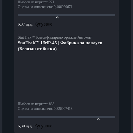
Шаблон на шарката
:
271
Оценка на износването
:
0,406020671
Купуване
6,37 щ.д.
StatTrak™ Класифицирано оръжие Автомат
StatTrak™ UMP-45 | Фабрика за нокаути
(Белязан от битки)
Шаблон на шарката
:
883
Оценка на износването
:
0,826967418
Купуване
6,39 щ.д.