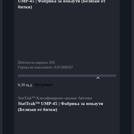
UMP-45 | Фабрика за нокаути (Белязан от
битки)
Шаблон на шарката
:
858
Оценка на износването
:
0,815900207
Купуване
6,30 щ.д.
StatTrak™ Класифицирано оръжие Автомат
StatTrak™ UMP-45 | Фабрика за нокаути
(Белязан от битки)