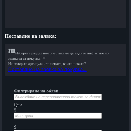
Поставяне на заявкa:
Изберете раздел по-горе, така че да видите инф. относно
заявката за покупка.
Не виждате артикула или цената, които искате?
Поставяне на заявка за покупка…
Филтриране на обяви
Цена
$
-
$