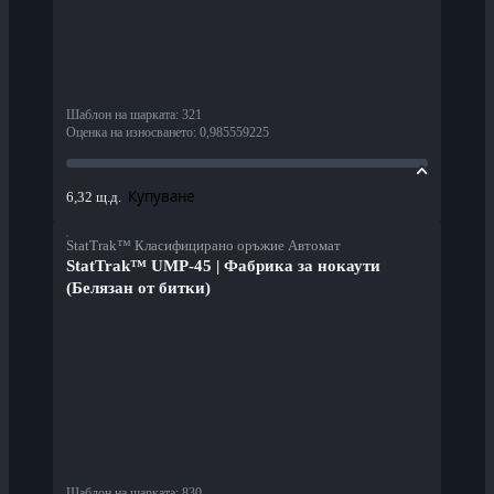
Шаблон на шарката
:
321
Оценка на износването
:
0,985559225
Купуване
6,32 щ.д.
StatTrak™ Класифицирано оръжие Автомат
StatTrak™ UMP-45 | Фабрика за нокаути
(Белязан от битки)
Шаблон на шарката
:
830