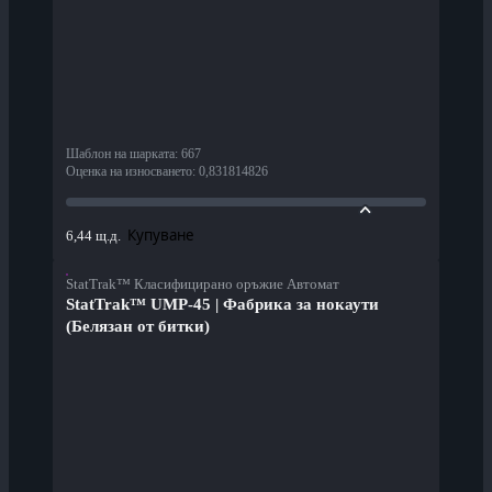
Шаблон на шарката
:
667
Оценка на износването
:
0,831814826
Купуване
6,44 щ.д.
StatTrak™ Класифицирано оръжие Автомат
StatTrak™ UMP-45 | Фабрика за нокаути
(Белязан от битки)