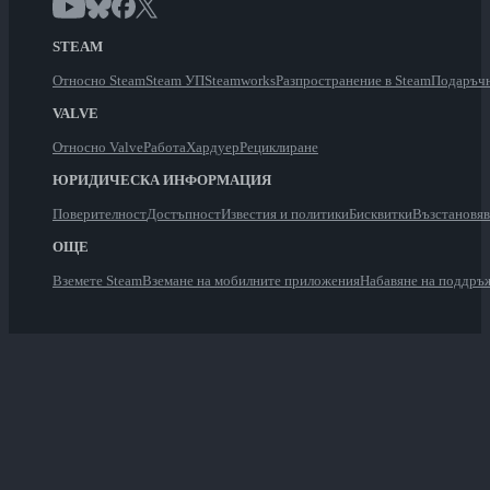
STEAM
Относно Steam
Steam УП
Steamworks
Разпространение в Steam
Подаръчн
VALVE
Относно Valve
Работа
Хардуер
Рециклиране
ЮРИДИЧЕСКА ИНФОРМАЦИЯ
Поверителност
Достъпност
Известия и политики
Бисквитки
Възстановя
ОЩЕ
Вземете Steam
Вземане на мобилните приложения
Набавяне на поддръ