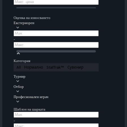
Оценка на износването
Екстериорен
-
Категория
All
Нормално
StatTrak™
Сувенир
Турнир
Отбор
Професионален играч
Шаблон на шарката
-