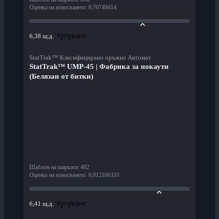
Оценка на износването
:
0,70749414
Купуване
6,38 щ.д.
StatTrak™ Класифицирано оръжие Автомат
StatTrak™ UMP-45 | Фабрика за нокаути
(Белязан от битки)
Шаблон на шарката
:
402
Оценка на износването
:
0,812166333
Купуване
6,41 щ.д.