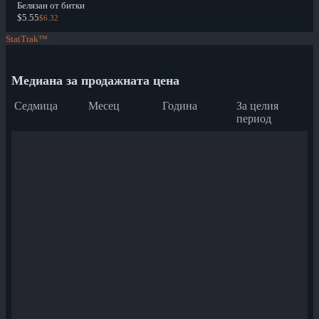
Белязан от битки
$5.55
$6.32
StatTrak™
Медиана за продажната цена
Седмица
Месец
Година
За целия
период