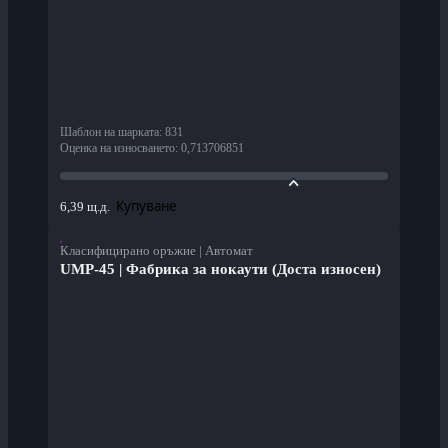
Шаблон на шарката
:
831
Оценка на износването
:
0,713706851
Купуване
6,39 щ.д.
Класифицирано оръжие | Автомат
UMP-45 | Фабрика за нокаути (Доста износен)