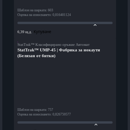
Шаблон на шарката
:
603
Оценка на износването
:
0,816401124
Купуване
6,39 щ.д.
StatTrak™ Класифицирано оръжие Автомат
StatTrak™ UMP-45 | Фабрика за нокаути
(Белязан от битки)
Шаблон на шарката
:
757
Оценка на износването
:
0,826759577