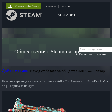
Инсталирайте Steam
вписване
|
език
МАГАЗИН
Общественият Steam пазар
Разширено търсене
Дайте отзиви
Изход от бетата за обществения Steam пазар
Начална страница на пазара
>
Counter-Strike 2
>
Автомат
>
UMP-45
>
UMP-
45 | Фабрика за нокаути
ютри