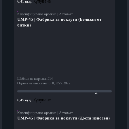
Купуване
6,41 щ.д.
Класифицирано оръжие | Автомат
UMP-45 | Фабрика за нокаути (Белязан от
битки)
Шаблон на шарката
:
514
Оценка на износването
:
0,835582972
Купуване
6,45 щ.д.
Класифицирано оръжие | Автомат
UMP-45 | Фабрика за нокаути (Доста износен)