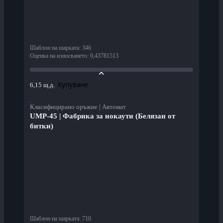
Шаблон на шарката
:
346
Оценка на износването
:
0,43781513
Купуване
6,15 щ.д.
Класифицирано оръжие | Автомат
UMP-45 | Фабрика за нокаути (Белязан от
битки)
Шаблон на шарката
:
710