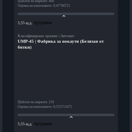
Шаблон на шарката
:
468
Оценка на износването
:
0,47768721
Купуване
5,55 щ.д.
Класифицирано оръжие | Автомат
UMP-45 | Фабрика за нокаути (Белязан от
битки)
Шаблон на шарката
:
210
Оценка на износването
:
0,555713475
Купуване
5,55 щ.д.