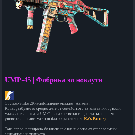
UMP-45 | Фабрика за нокаути
Counter-Strike 2
Класифицирано оръжие | Автомат
Криворазбраното средно дете от семейството автоматични оръжия,
малкият пълнител за UMP45 е единственият недостатък на иначе
универсалния автомат при близки разстояния.
K.O. Factory
Това персонализирано боядисване е вдъхновено от старовремски
анимационни филмчета.