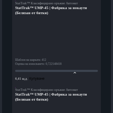
StatTrak™ Класифицирано оръжие Автомат
StatTrak™ UMP-45 | Фабрика за нокаути
(Белязан от битки)
Шаблон на шарката
:
412
Оценка на износването
:
0,722148418
Купуване
6,41 щ.д.
StatTrak™ Класифицирано оръжие Автомат
StatTrak™ UMP-45 | Фабрика за нокаути
(Белязан от битки)