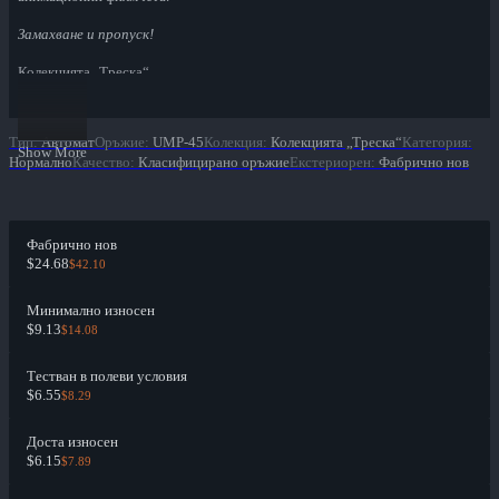
Замахване и пропуск!
Колекцията „Треска“
The Fever Collection
Тип
:
Автомат
Оръжие
:
UMP-45
Колекция
:
Колекцията „Треска“
Категория
:
Show More
Нормално
Качество
:
Класифицирано оръжие
Екстериорен
:
Фабрично нов
Фабрично нов
$24.68
$42.10
Минимално износен
$9.13
$14.08
Тестван в полеви условия
$6.55
$8.29
Доста износен
$6.15
$7.89