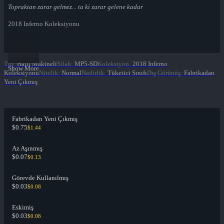
Topraktan zarar gelmez... ta ki zarar gelene kadar
2018 Inferno Koleksiyonu
Tür
:
Hafif Makineli
Silah
:
MP5-SD
Koleksiyon
:
2018 Inferno
Show More
Koleksiyonu
Nitelik
:
Normal
Nadirlik
:
Tüketici Sınıfı
Dış Görünüş
:
Fabrikadan
Yeni Çıkmış
Fabrikadan Yeni Çıkmış
$0.75
$1.44
Az Aşınmış
$0.07
$0.13
Görevde Kullanılmış
$0.03
$0.08
Eskimiş
$0.03
$0.08