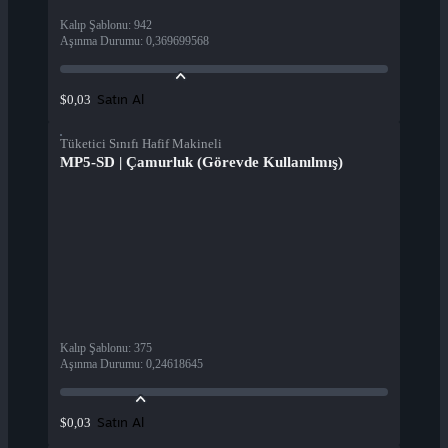
Kalıp Şablonu
:
942
Aşınma Durumu
:
0,369699568
Satın Al
$0,03
Tüketici Sınıfı Hafif Makineli
MP5-SD | Çamurluk (Görevde Kullanılmış)
Kalıp Şablonu
:
375
Aşınma Durumu
:
0,24618645
Satın Al
$0,03