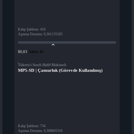
Kalıp Şablonu
:
416
Aşınma Durumu
:
0,361135185
Satın Al
$0,03
Tüketici Sınıfı Hafif Makineli
MP5-SD | Çamurluk (Görevde Kullanılmış)
Kalıp Şablonu
:
734
Aşınma Durumu
:
0,368605316