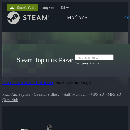
Steam'i Yükle
giriş yap
|
Dil
MAĞAZA
TO
Steam Topluluk Pazarı
Gelişmiş Arama
Geri bildirimde bulunun
Pazar Betasından Çık
Pazar Ana Sayfası
>
Counter-Strike 2
>
Hafif Makineli
>
MP5-SD
>
MP5-SD |
Çamurluk