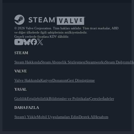
© 2026 Valve Corporation. Tüm hakları saklıdır. Tüm ticari markalar, ABD
ve diğer ülkelerde ilgili sahiplerinin mülkiyetindedir.
Geçerli yerlerde fiyatlara KDV dâhildir.
STEAM
Steam Hakkında
Steam Abonelik Sözleşmesi
Steamworks
Steam Dağıtımı
He
VALVE
Valve Hakkında
Kariyer
Donanım
Geri Dönüştürme
YASAL
Gizlilik
Erişilebilirlik
Bildirimler ve Politikalar
Çerezler
İadeler
DAHA FAZLA
Steam'i Yükle
Mobil Uygulamaları Edin
Destek Al
Hesabım