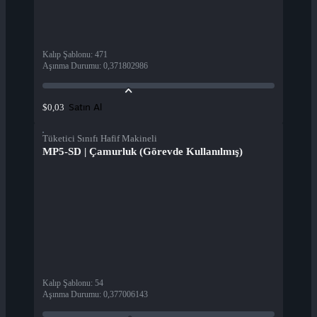
Kalıp Şablonu
:
471
Aşınma Durumu
:
0,371802986
Satın Al
$0,03
Tüketici Sınıfı Hafif Makineli
MP5-SD | Çamurluk (Görevde Kullanılmış)
Kalıp Şablonu
:
54
Aşınma Durumu
:
0,377006143