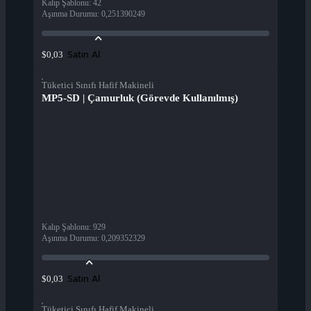
Kalıp Şablonu
:
42
Aşınma Durumu
:
0,251390249
Satın Al
$0,03
Tüketici Sınıfı Hafif Makineli
MP5-SD | Çamurluk (Görevde Kullanılmış)
Kalıp Şablonu
:
929
Aşınma Durumu
:
0,209352329
Satın Al
$0,03
Tüketici Sınıfı Hafif Makineli