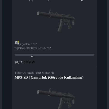
Kalıp Şablonu
:
212
Aşınma Durumu
:
0,222432762
Satın Al
$0,03
Tüketici Sınıfı Hafif Makineli
MP5-SD | Çamurluk (Görevde Kullanılmış)