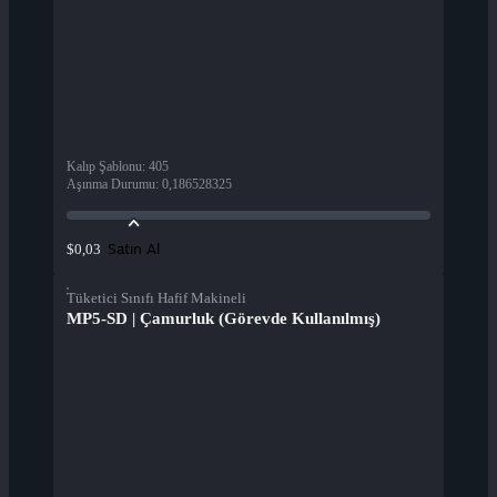
Kalıp Şablonu
:
405
Aşınma Durumu
:
0,186528325
Satın Al
$0,03
Tüketici Sınıfı Hafif Makineli
MP5-SD | Çamurluk (Görevde Kullanılmış)