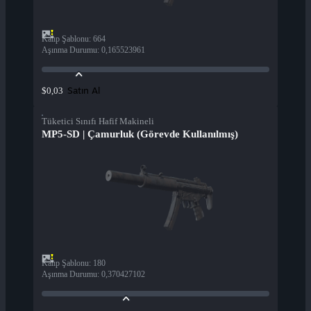
Kalıp Şablonu
:
664
Aşınma Durumu
:
0,165523961
Satın Al
$0,03
Tüketici Sınıfı Hafif Makineli
MP5-SD | Çamurluk (Görevde Kullanılmış)
Kalıp Şablonu
:
180
Aşınma Durumu
:
0,370427102