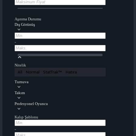
Aşınma Durumu
Dış Görünüş
-
Nitelik
All
Normal
StatTrak™
Hatıra
Turnuva
Takım
Profesyonel Oyuncu
Kalıp Şablonu
-