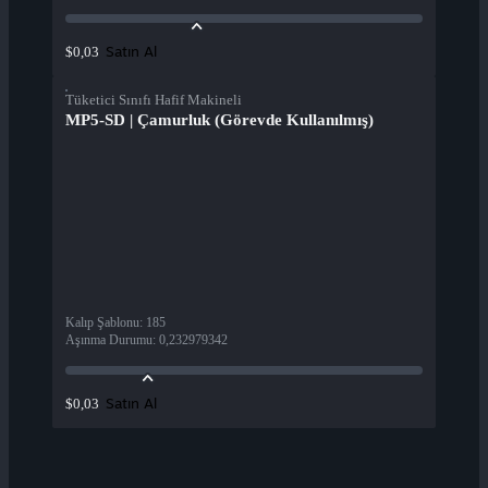
Satın Al
$0,03
Tüketici Sınıfı Hafif Makineli
MP5-SD | Çamurluk (Görevde Kullanılmış)
Kalıp Şablonu
:
185
Aşınma Durumu
:
0,232979342
Satın Al
$0,03