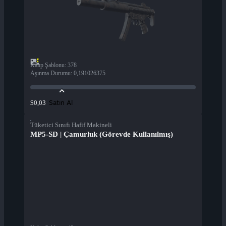
Kalıp Şablonu
:
378
Aşınma Durumu
:
0,191026375
Satın Al
$0,03
Tüketici Sınıfı Hafif Makineli
MP5-SD | Çamurluk (Görevde Kullanılmış)