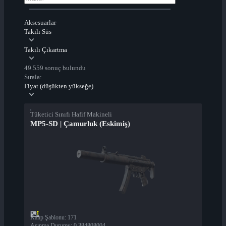
Aksesuarlar
Takılı Süs
Takılı Çıkartma
49.559 sonuç bulundu
Sırala:
Fiyat (düşükten yükseğe)
Tüketici Sınıfı Hafif Makineli
MP5-SD | Çamurluk (Eskimiş)
Kalıp Şablonu
:
171
Aşınma Durumu
:
0,384808004