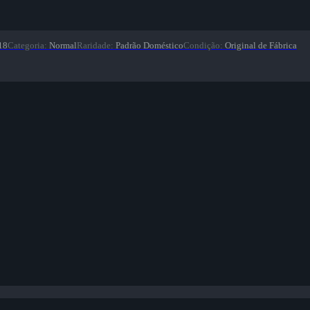
18
Categoria
:
Normal
Raridade
:
Padrão Doméstico
Condição
:
Original de Fábrica