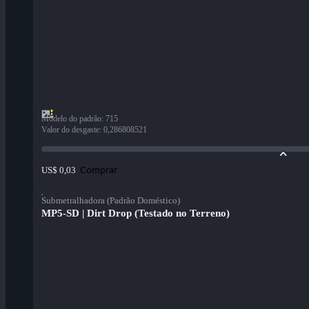
Modelo do padrão
:
715
Valor do desgaste
:
0,286808521
Comprar
US$ 0,03
Submetralhadora (Padrão Doméstico)
MP5-SD | Dirt Drop (Testado no Terreno)