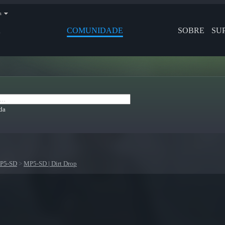
a
A
COMUNIDADE
SOBRE
SU
da
P5-SD
>
MP5-SD | Dirt Drop