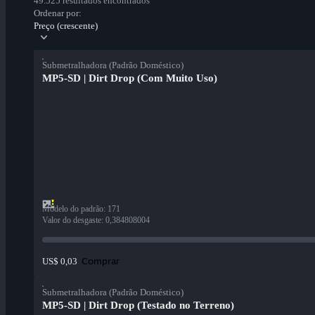
49.525 resultados encontrados
Ordenar por:
Preço (crescente)
Submetralhadora (Padrão Doméstico)
MP5-SD | Dirt Drop (Com Muito Uso)
Modelo do padrão
:
171
Valor do desgaste
:
0,384808004
Comprar
US$ 0,03
Submetralhadora (Padrão Doméstico)
MP5-SD | Dirt Drop (Testado no Terreno)