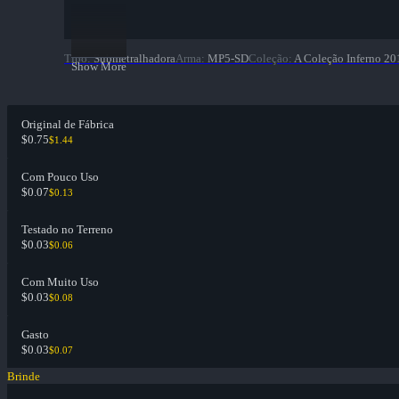
Tipo
:
Submetralhadora
Arma
:
MP5-SD
Coleção
:
A Coleção Inferno 20
Show More
Original de Fábrica
$0.75
$1.44
Com Pouco Uso
$0.07
$0.13
Testado no Terreno
$0.03
$0.06
Com Muito Uso
$0.03
$0.08
Gasto
$0.03
$0.07
Brinde