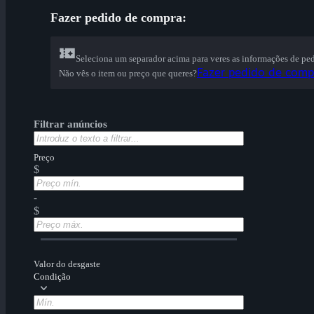
Fazer pedido de compra:
Seleciona um separador acima para veres as informações de pe
Fazer pedido de compr
Não vês o item ou preço que queres?
Filtrar anúncios
Preço
$
-
$
Valor do desgaste
Condição