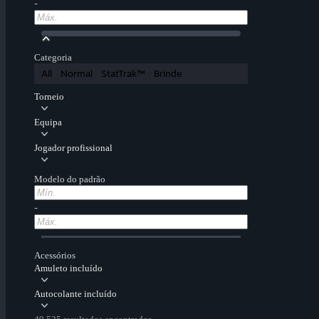
-
Categoria
All
Normal
StatTrak™
Brinde
Torneio
Equipa
Jogador profissional
Modelo do padrão
-
Acessórios
Amuleto incluído
Autocolante incluído