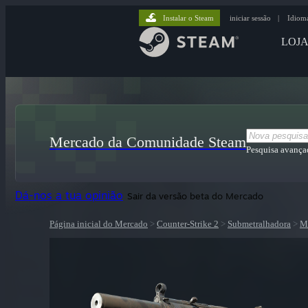
Instalar o Steam
iniciar sessão
|
Idiom
LOJ
Mercado da Comunidade Steam
Pesquisa avança
Dá-nos a tua opinião
Sair da versão beta do Mercado
Página inicial do Mercado
>
Counter-Strike 2
>
Submetralhadora
>
M