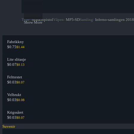
Type
:
Maskinpistol
Våpen
:
MP5-SD
Samling
:
Inferno-samlingen 2018
Show More
Fabrikkny
$0.75
$1.44
Lite slitasje
$0.07
$0.13
Felttestet
$0.03
$0.07
Velbrukt
$0.03
$0.08
Krigssåret
$0.03
$0.07
Suvenir