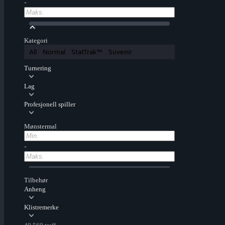
-
Kategori
All
Normal
StatTrak™
Suvenir
Turnering
Lag
Profesjonell spiller
Mønstermal
-
Tilbehør
Anheng
Klistremerke