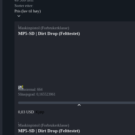
49 569 treff
Sorter etter:
Pris (lav til høy)
Maskinpistol (Forbrukerklasse)
MP5-SD | Dirt Drop (Felttestet)
Mønstermal
:
664
Slitasjegrad
:
0,165523961
Kjøp
0,03 USD
Maskinpistol (Forbrukerklasse)
MP5-SD | Dirt Drop (Felttestet)