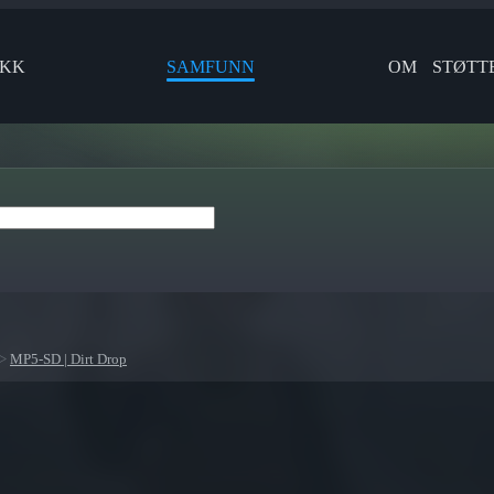
IKK
SAMFUNN
OM
STØTT
>
MP5-SD | Dirt Drop