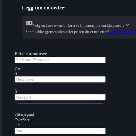
Legg inn en ordre:
Velg en fane ovenfor for å se informasjon om kjøpsordre
Legg inn k
Ser du ikke gjenstanden eller prisen du er ute etter?
Filtrer annonser
Pris
$
-
$
Slitasjegrad
Overflate