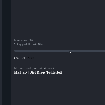
Mønstermal
:
692
Slitasjegrad
:
0,194423467
Kjøp
0,03 USD
Maskinpistol (Forbrukerklasse)
MP5-SD | Dirt Drop (Felttestet)