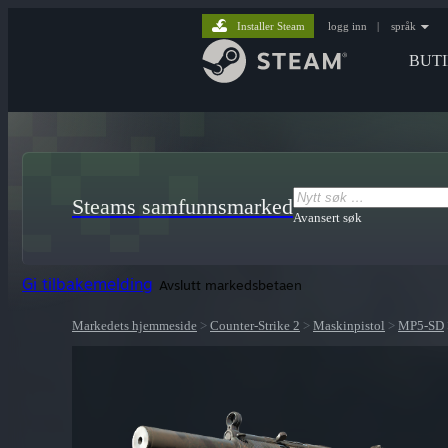
Installer Steam
logg inn
|
språk
BUT
Steams samfunnsmarked
Avansert søk
Gi tilbakemelding
Avslutt markedsbetaen
Markedets hjemmeside
>
Counter-Strike 2
>
Maskinpistol
>
MP5-SD