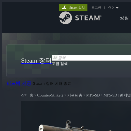
Steam 설치
로그인
|
언어
상점
Steam 장터
고급 검색
피드백 제공
Steam 장터 베타 종료
장터 홈
>
Counter-Strike 2
>
기관단총
>
MP5-SD
>
MP5-SD | 먼지