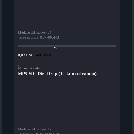
Modello del motivo
:
54
Tasso di usura
:
0,377006143
Acquista
0,03 USD
Mitra - Amatoriale
MP5-SD | Dirt Drop (Testato sul campo)
Modello del motivo
:
42