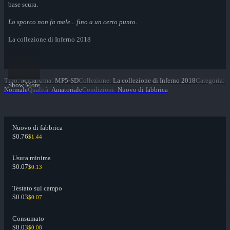
base scura.
Lo sporco non fa male... fino a un certo punto.
La collezione di Inferno 2018
Tipo
:
Mitra
Arma
:
MP5-SD
Collezione
:
La collezione di Inferno 2018
Categoria
:
Show More
Normale
Qualità
:
Amatoriale
Condizioni
:
Nuovo di fabbrica
Nuovo di fabbrica
$0.76
$1.44
Usura minima
$0.07
$0.13
Testato sul campo
$0.03
$0.07
Consumato
$0.03
$0.08