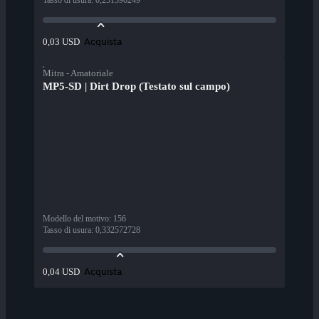
Tasso di usura
:
0,251390249
Acquista
0,03 USD
Mitra - Amatoriale
MP5-SD | Dirt Drop (Testato sul campo)
Modello del motivo
:
156
Tasso di usura
:
0,332572728
Acquista
0,04 USD