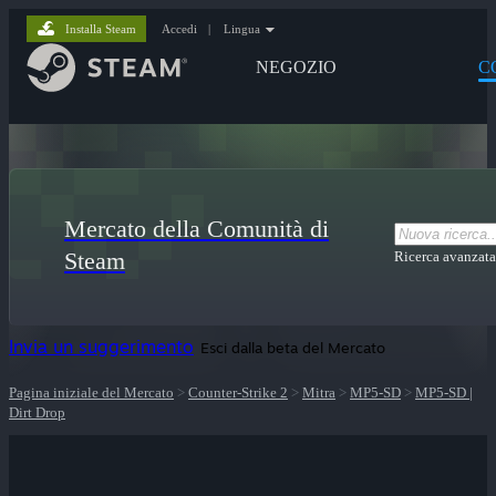
Installa Steam
Accedi
|
Lingua
NEGOZIO
C
Mercato della Comunità di
Steam
Ricerca avanzata
Invia un suggerimento
Esci dalla beta del Mercato
Pagina iniziale del Mercato
>
Counter-Strike 2
>
Mitra
>
MP5-SD
>
MP5-SD |
Dirt Drop