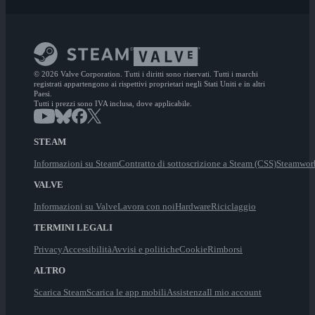
© 2026 Valve Corporation. Tutti i diritti sono riservati. Tutti i marchi
registrati appartengono ai rispettivi proprietari negli Stati Uniti e in altri
Paesi.
Tutti i prezzi sono IVA inclusa, dove applicabile.
STEAM
Informazioni su Steam
Contratto di sottoscrizione a Steam (CSS)
Steamwor
VALVE
Informazioni su Valve
Lavora con noi
Hardware
Riciclaggio
TERMINI LEGALI
Privacy
Accessibilità
Avvisi e politiche
Cookie
Rimborsi
ALTRO
Scarica Steam
Scarica le app mobili
Assistenza
Il mio account