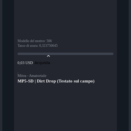
Modello del motivo
:
506
Tasso di usura
:
0,323750645
Acquista
0,03 USD
Mitra - Amatoriale
MP5-SD | Dirt Drop (Testato sul campo)