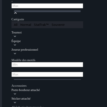
-
Catégorie
All
Normal
StatTrak™
Souvenir
Tournoi
Équipe
Joueur professionnel
Modèle des motifs
-
Accessoires
Porte-bonheur attaché
Sticker attaché