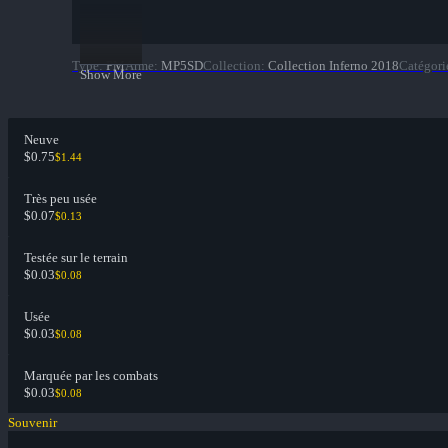
Type
:
PM
Arme
:
MP5SD
Collection
:
Collection Inferno 2018
Catégori
Show More
Neuve
$0.75
$1.44
Très peu usée
$0.07
$0.13
Testée sur le terrain
$0.03
$0.08
Usée
$0.03
$0.08
Marquée par les combats
$0.03
$0.08
Souvenir