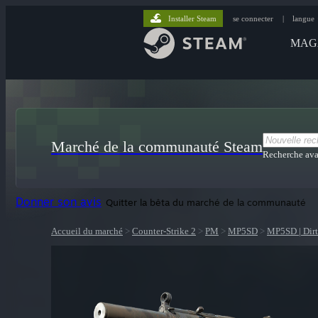
Installer Steam
se connecter
|
langue
MAG
Marché de la communauté Steam
Recherche av
Donner son avis
Quitter la bêta du marché de la communauté
Accueil du marché
>
Counter-Strike 2
>
PM
>
MP5SD
>
MP5SD | Dirt