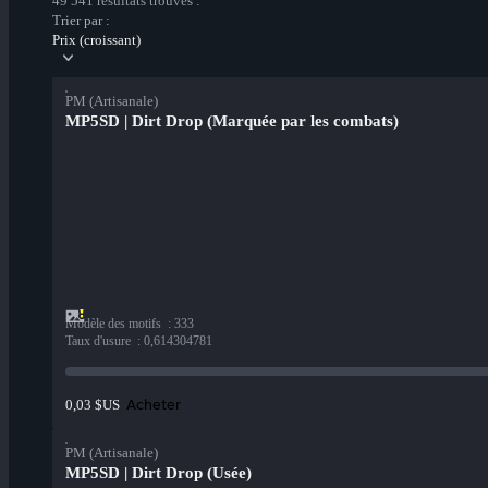
49 541 résultats trouvés :
Trier par :
Prix (croissant)
PM (Artisanale)
MP5SD | Dirt Drop (Marquée par les combats)
Modèle des motifs
:
333
Taux d'usure
:
0,614304781
Acheter
0,03 $US
PM (Artisanale)
MP5SD | Dirt Drop (Usée)