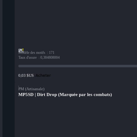
Modèle des motifs
:
171
Taux d'usure
:
0,384808004
Acheter
0,03 $US
PM (Artisanale)
MP5SD | Dirt Drop (Marquée par les combats)