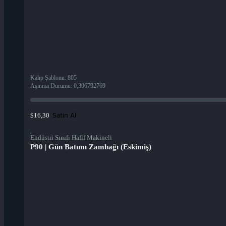
Kalıp Şablonu
:
805
Aşınma Durumu
:
0,396792769
Satın Al
$16,30
Endüstri Sınıfı Hafif Makineli
P90 | Gün Batımı Zambağı (Eskimiş)