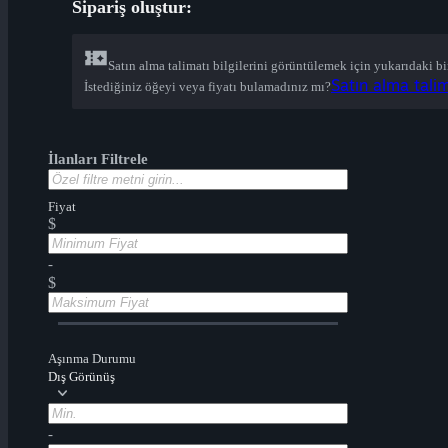
Sipariş oluştur:
Satın alma talimatı bilgilerini görüntülemek için yukarıdaki b
Satın alma talima
İstediğiniz öğeyi veya fiyatı bulamadınız mı?
İlanları Filtrele
Fiyat
$
-
$
Aşınma Durumu
Dış Görünüş
-