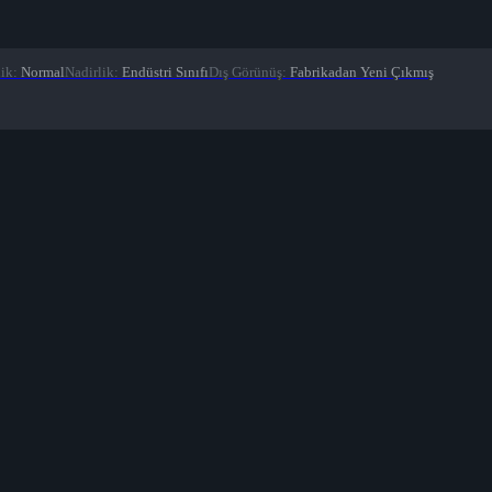
lik
:
Normal
Nadirlik
:
Endüstri Sınıfı
Dış Görünüş
:
Fabrikadan Yeni Çıkmış