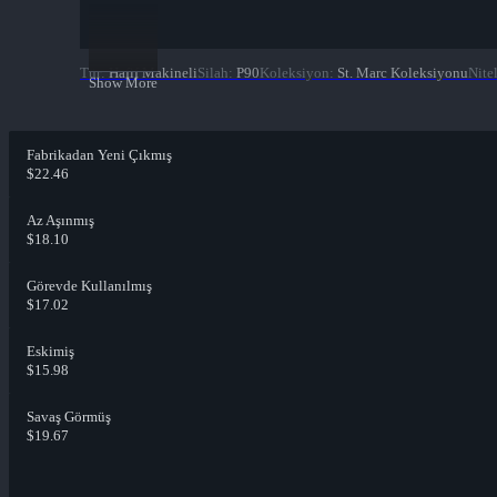
Tür
:
Hafif Makineli
Silah
:
P90
Koleksiyon
:
St. Marc Koleksiyonu
Nite
Show More
Fabrikadan Yeni Çıkmış
$22.46
Az Aşınmış
$18.10
Görevde Kullanılmış
$17.02
Eskimiş
$15.98
Savaş Görmüş
$19.67