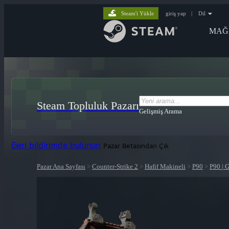
Steam'i Yükle
giriş yap
|
Dil
MAĞ
Steam Topluluk Pazarı
Gelişmiş Arama
Geri bildirimde bulunun
Pazar Betasından Çık
Pazar Ana Sayfası
>
Counter-Strike 2
>
Hafif Makineli
>
P90
>
P90 | 