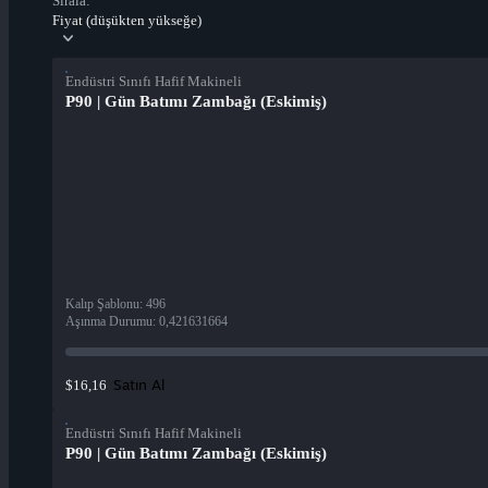
Sırala:
Fiyat (düşükten yükseğe)
Endüstri Sınıfı Hafif Makineli
P90 | Gün Batımı Zambağı (Eskimiş)
Kalıp Şablonu
:
496
Aşınma Durumu
:
0,421631664
Satın Al
$16,16
Endüstri Sınıfı Hafif Makineli
P90 | Gün Batımı Zambağı (Eskimiş)