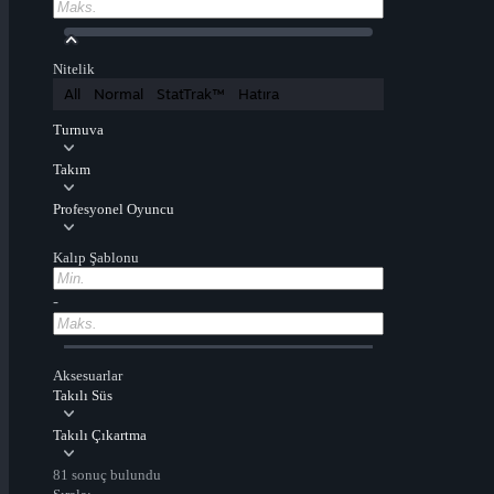
Nitelik
All
Normal
StatTrak™
Hatıra
Turnuva
Takım
Profesyonel Oyuncu
Kalıp Şablonu
-
Aksesuarlar
Takılı Süs
Takılı Çıkartma
81 sonuç bulundu