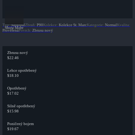
Typ
:
Samopal
Zbraň
:
P90
Kolekce
:
Kolekce St. Marc
Kategorie
:
Normal
Kvalita
:
Show More
Prověřená
Povrch
:
Zbrusu nový
Zbrusu nový
$22.46
Lehce opotřebený
$18.10
Opotřebený
$17.02
Silně opotřebený
$15.98
Poničený bojem
$19.67