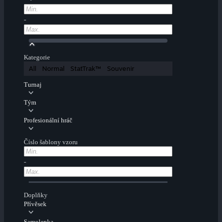
-
Kategorie
All
Normal
StatTrak™
Souvenir
Turnaj
Tým
Profesionální hráč
Číslo šablony vzoru
-
Doplňky
Přívěsek
Samolepka