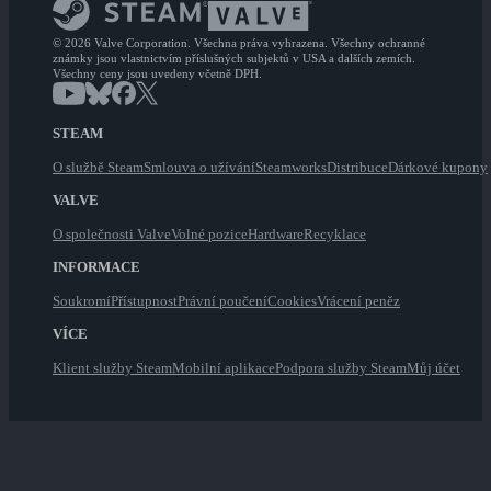
© 2026 Valve Corporation. Všechna práva vyhrazena. Všechny ochranné
známky jsou vlastnictvím příslušných subjektů v USA a dalších zemích.
Všechny ceny jsou uvedeny včetně DPH.
STEAM
O službě Steam
Smlouva o užívání
Steamworks
Distribuce
Dárkové kupony
VALVE
O společnosti Valve
Volné pozice
Hardware
Recyklace
INFORMACE
Soukromí
Přístupnost
Právní poučení
Cookies
Vrácení peněz
VÍCE
Klient služby Steam
Mobilní aplikace
Podpora služby Steam
Můj účet