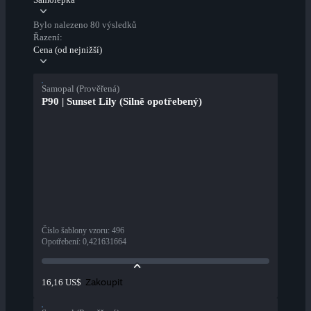
Bylo nalezeno 80 výsledků
Řazení:
Cena (od nejnižší)
Samopal (Prověřená)
P90 | Sunset Lily (Silně opotřebený)
Číslo šablony vzoru
:
496
Opotřebení
:
0,421631664
Zakoupit
16,16 US$