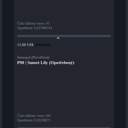
Číslo šablony vzoru
:
43
Opotřebení
:
0,437986314
Zakoupit
15,98 US$
Samopal (Prověřená)
P90 | Sunset Lily (Opotřebený)
Číslo šablony vzoru
:
941
Opotřebení
:
0,20258975