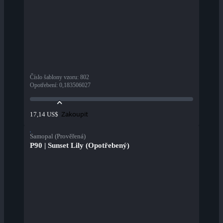
Číslo šablony vzoru
:
802
Opotřebení
:
0,183506027
Zakoupit
17,14 US$
Samopal (Prověřená)
P90 | Sunset Lily (Opotřebený)