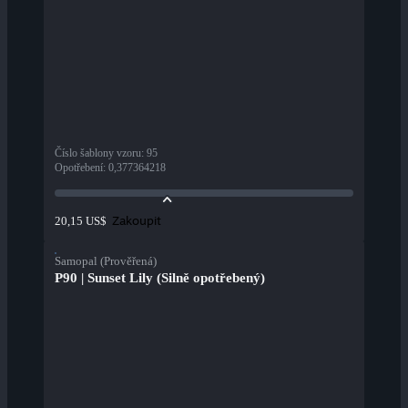
Číslo šablony vzoru
:
95
Opotřebení
:
0,377364218
Zakoupit
20,15 US$
Samopal (Prověřená)
P90 | Sunset Lily (Silně opotřebený)