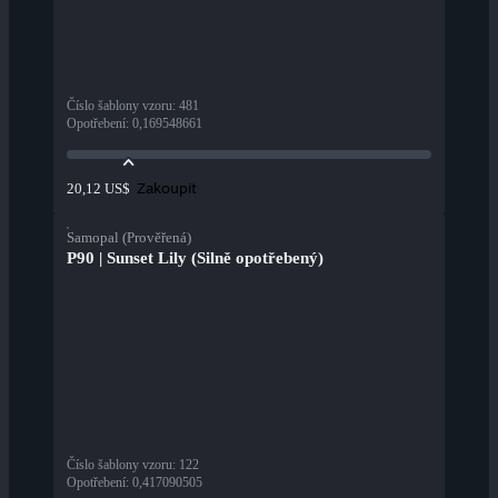
Číslo šablony vzoru
:
481
Opotřebení
:
0,169548661
Zakoupit
20,12 US$
Samopal (Prověřená)
P90 | Sunset Lily (Silně opotřebený)
Číslo šablony vzoru
:
122
Opotřebení
:
0,417090505