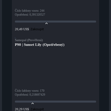
Číslo šablony vzoru
:
244
Opotřebení
:
0,391320527
Zakoupit
20,49 US$
Samopal (Prověřená)
P90 | Sunset Lily (Opotřebený)
Číslo šablony vzoru
:
170
Opotřebení
:
0,218697429
Zakoupit
20,29 US$