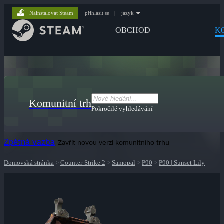
Nainstalovat Steam
přihlásit se
|
jazyk
OBCHOD
K
Komunitní trh
Pokročilé vyhledávání
Zpětná vazba
Zavřít novou verzi komunitního trhu
Domovská stránka
>
Counter-Strike 2
>
Samopal
>
P90
>
P90 | Sunset Lily