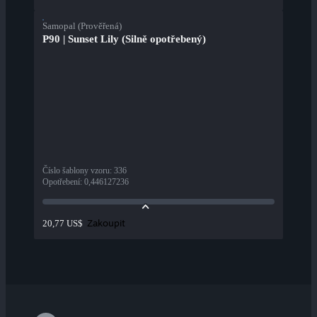
Samopal (Prověřená)
P90 | Sunset Lily (Silně opotřebený)
Číslo šablony vzoru
:
336
Opotřebení
:
0,446127236
Zakoupit
20,77 US$