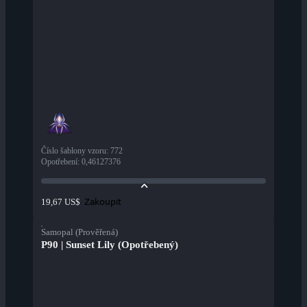
Číslo šablony vzoru
:
772
Opotřebení
:
0,46127376
Zakoupit
19,67 US$
Samopal (Prověřená)
P90 | Sunset Lily (Opotřebený)