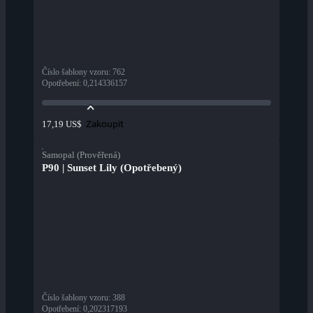
Číslo šablony vzoru
:
762
Opotřebení
:
0,214336157
Zakoupit
17,19 US$
Samopal (Prověřená)
P90 | Sunset Lily (Opotřebený)
Číslo šablony vzoru
:
388
Opotřebení
:
0,202317193