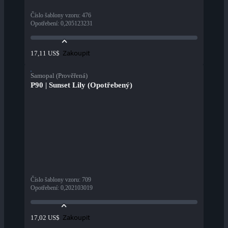
Číslo šablony vzoru
:
476
Opotřebení
:
0,205123231
Zakoupit
17,11 US$
Samopal (Prověřená)
P90 | Sunset Lily (Opotřebený)
Číslo šablony vzoru
:
709
Opotřebení
:
0,202103019
Zakoupit
17,02 US$