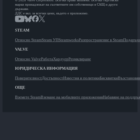
© 2026 Valve Corporation. Всички права запазени. Всички търговски
марки принадлежат на съответните им собственици в САЩ и други
държави.
ДДС е вкл. за всички цени, където е приложимо.
STEAM
Относно Steam
Steam УП
Steamworks
Разпространение в Steam
Подаръчн
VALVE
Относно Valve
Работа
Хардуер
Рециклиране
ЮРИДИЧЕСКА ИНФОРМАЦИЯ
Поверителност
Достъпност
Известия и политики
Бисквитки
Възстановя
ОЩЕ
Вземете Steam
Вземане на мобилните приложения
Набавяне на поддръ