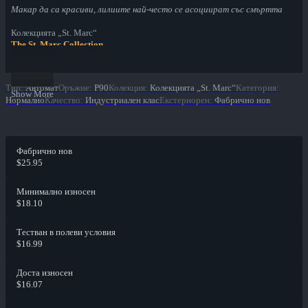
Макар да са красиви, лилиите най-често се асоциират със смъртта
Колекцията „St. Marc“
The St. Marc Collection
Тип
:
Автомат
Оръжие
:
P90
Колекция
:
Колекцията „St. Marc“
Категория
:
Show More
Нормално
Качество
:
Индустриален клас
Екстериорен
:
Фабрично нов
Фабрично нов
$25.95
Минимално износен
$18.10
Тестван в полеви условия
$16.99
Доста износен
$16.07