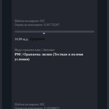
Шаблон на шарката
:
922
Оценка на износването
:
0,367735207
Купуване
16,99 щ.д.
Индустриален клас | Автомат
P90 | Оранжева лилия (Тестван в полеви
условия)
Шаблон на шарката
:
802
Оценка на износването
:
0,183506027