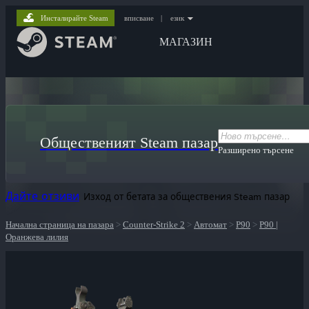
Инсталирайте Steam
вписване
|
език
МАГАЗИН
Общественият Steam пазар
Разширено търсене
Дайте отзиви
Изход от бетата за обществения Steam пазар
Начална страница на пазара
>
Counter-Strike 2
>
Автомат
>
P90
>
P90 |
Оранжева лилия
ютри