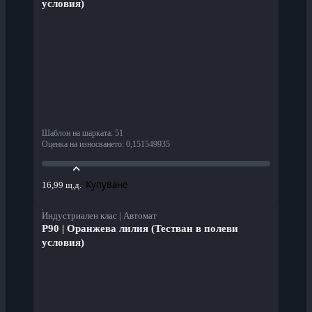
условия)
Шаблон на шарката
:
51
Оценка на износването
:
0,151549935
Купуване
16,99 щ.д.
Индустриален клас | Автомат
P90 | Оранжева лилия (Тестван в полеви
условия)