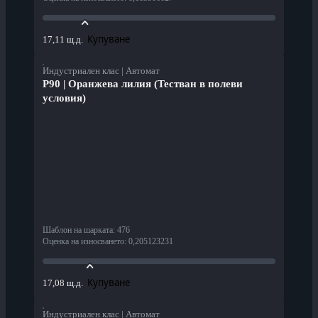
Купуване
17,11 щ.д.
Индустриален клас | Автомат
P90 | Оранжева лилия (Тестван в полеви
условия)
Шаблон на шарката
:
476
Оценка на износването
:
0,205123231
Купуване
17,08 щ.д.
Индустриален клас | Автомат