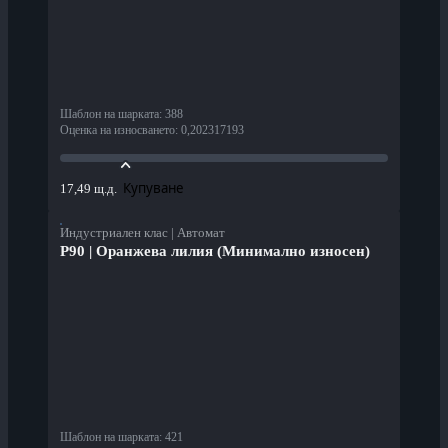
Шаблон на шарката
:
388
Оценка на износването
:
0,202317193
Купуване
17,49 щ.д.
Индустриален клас | Автомат
P90 | Оранжева лилия (Минимално износен)
Шаблон на шарката
:
421