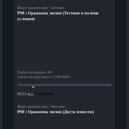
Индустриален клас | Автомат
P90 | Оранжева лилия (Тестван в полеви
условия)
Шаблон на шарката
:
481
Оценка на износването
:
0,169548661
Купуване
20,12 щ.д.
Индустриален клас | Автомат
P90 | Оранжева лилия (Доста износен)