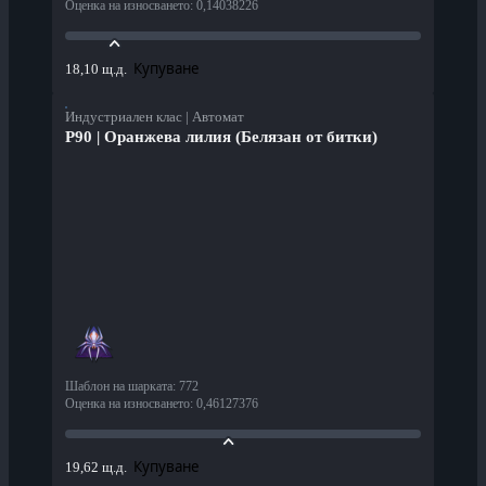
Оценка на износването
:
0,14038226
Купуване
18,10 щ.д.
Индустриален клас | Автомат
P90 | Оранжева лилия (Белязан от битки)
Шаблон на шарката
:
772
Оценка на износването
:
0,46127376
Купуване
19,62 щ.д.