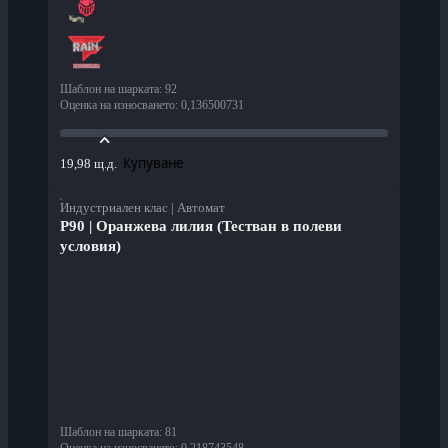
Шаблон на шарката
:
92
Оценка на износването
:
0,136500731
Купуване
19,98 щ.д.
Индустриален клас | Автомат
P90 | Оранжева лилия (Тестван в полеви
условия)
Шаблон на шарката
:
81