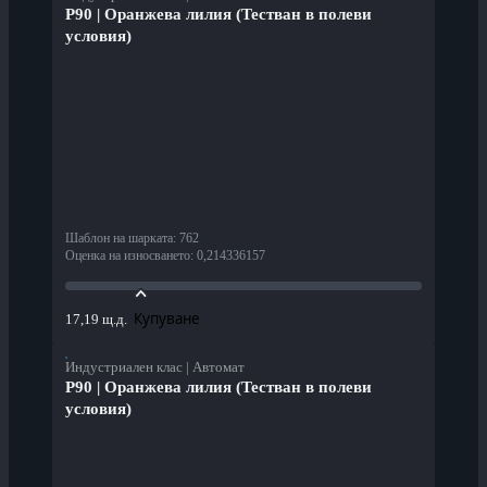
P90 | Оранжева лилия (Тестван в полеви
условия)
Шаблон на шарката
:
762
Оценка на износването
:
0,214336157
Купуване
17,19 щ.д.
Индустриален клас | Автомат
P90 | Оранжева лилия (Тестван в полеви
условия)