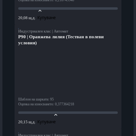
Оценка на износването
:
0,218743548
Купуване
20,08 щ.д.
Индустриален клас | Автомат
P90 | Оранжева лилия (Тестван в полеви
условия)
Шаблон на шарката
:
95
Оценка на износването
:
0,377364218
Купуване
20,15 щ.д.
Индустриален клас | Автомат