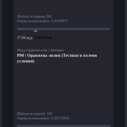
Шаблон на шарката
:
941
Оценка на износването
:
0,20258975
Купуване
17,04 щ.д.
Индустриален клас | Автомат
P90 | Оранжева лилия (Тестван в полеви
условия)
Шаблон на шарката
:
188
Оценка на износването
:
0,205759019