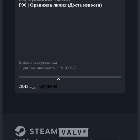
P90 | Оранжева лилия (Доста износен)
Шаблон на шарката
:
244
Оценка на износването
:
0,391320527
Купуване
20,43 щ.д.