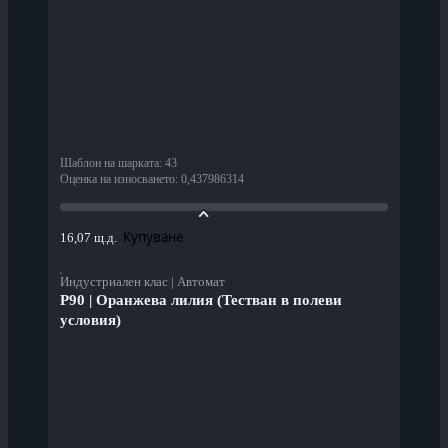
Шаблон на шарката
:
43
Оценка на износването
:
0,437986314
Купуване
16,07 щ.д.
Индустриален клас | Автомат
P90 | Оранжева лилия (Тестван в полеви
условия)