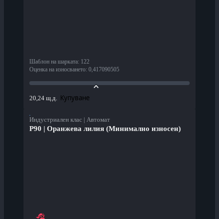
Шаблон на шарката
:
122
Оценка на износването
:
0,417090505
Купуване
20,24 щ.д.
Индустриален клас | Автомат
P90 | Оранжева лилия (Минимално износен)