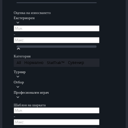
Оценка на износването
Екстериорен
-
Категория
All
Нормално
StatTrak™
Сувенир
Турнир
Отбор
Професионален играч
Шаблон на шарката
-