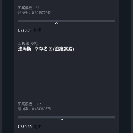
图案模板
：
67
磨损率
：
0.394977242
购买
US$0.64
军规级 步枪
法玛斯 | 幸存者 Z (战痕累累)
图案模板
：
362
磨损率
：
0.454369575
购买
US$0.65