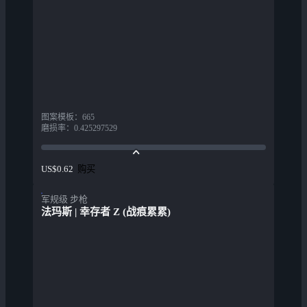
图案模板
：
665
磨损率
：
0.425297529
购买
US$0.62
军规级 步枪
法玛斯 | 幸存者 Z (战痕累累)