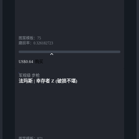
图案模板
：
75
磨损率
：
0.326182723
购买
US$0.64
军规级 步枪
法玛斯 | 幸存者 Z (破损不堪)
图案模板
：
971