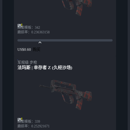
图案模板
：
342
磨损率
：
0.236363158
购买
US$0.60
军规级 步枪
法玛斯 | 幸存者 Z (久经沙场)
图案模板
：
339
磨损率
：
0.252921671