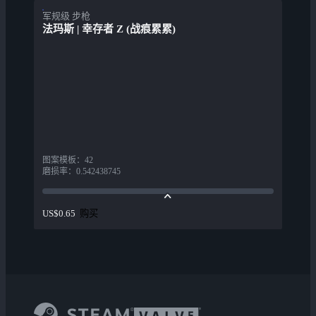
军规级 步枪
法玛斯 | 幸存者 Z (战痕累累)
图案模板
：
42
磨损率
：
0.542438745
购买
US$0.65