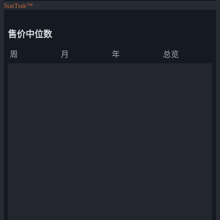
StatTrak™
售价中位数
周
月
年
总览