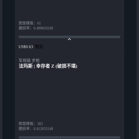
图案模板
：
61
磨损率
：
0.499810249
购买
US$0.63
军规级 步枪
法玛斯 | 幸存者 Z (破损不堪)
图案模板
：
383
磨损率
：
0.412653148