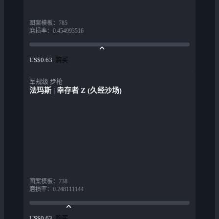
图案模板
：
785
磨损率
：
0.454993516
购买
US$0.63
军规级 步枪
法玛斯 | 幸存者 Z (久经沙场)
图案模板
：
738
磨损率
：
0.248111144
购买
US$0.63