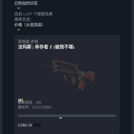
已附加的印花
找到 1,197 个搜索结果
排序方式：
价格（从低到高）
军规级 步枪
法玛斯 | 幸存者 Z (破损不堪)
图案模板
：
409
磨损率
：
0.435579866
购买
US$0.59