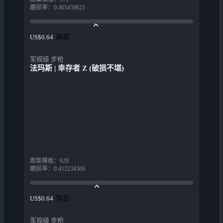
磨损率
：
0.405459821
购买
US$0.64
军规级 步枪
法玛斯 | 幸存者 Z (破损不堪)
图案模板
：
628
磨损率
：
0.412234306
购买
US$0.64
军规级 步枪