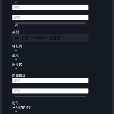
-
类别
All
普通
StatTrak™
纪念品
锦标赛
战队
职业选手
图案模板
-
配件
已附加的挂件