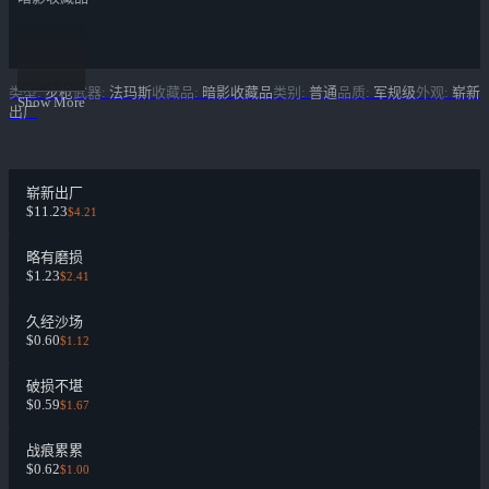
类型
:
步枪
武器
:
法玛斯
收藏品
:
暗影收藏品
类别
:
普通
品质
:
军规级
外观
:
崭新
Show More
出厂
崭新出厂
$11.23
$4.21
略有磨损
$1.23
$2.41
久经沙场
$0.60
$1.12
破损不堪
$0.59
$1.67
战痕累累
$0.62
$1.00