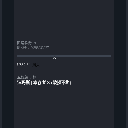
图案模板
：
919
磨损率
：
0.398633927
购买
US$0.64
军规级 步枪
法玛斯 | 幸存者 Z (破损不堪)