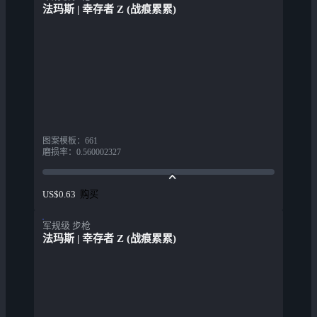
法玛斯 | 幸存者 Z (战痕累累)
图案模板
：
661
磨损率
：
0.560002327
购买
US$0.63
军规级 步枪
法玛斯 | 幸存者 Z (战痕累累)