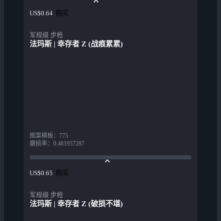
购买
US$0.64
军规级 步枪
法玛斯 | 幸存者 Z (战痕累累)
图案模板
：
775
磨损率
：
0.481957287
购买
US$0.65
军规级 步枪
法玛斯 | 幸存者 Z (破损不堪)