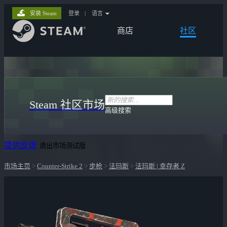
安装 Steam
登录
|
语言
商店
社区
Steam 社区市场
高级搜索
提供反馈
退出市场测试版
市场主页
>
Counter-Strike 2
>
步枪
>
法玛斯
>
法玛斯 | 幸存者 Z