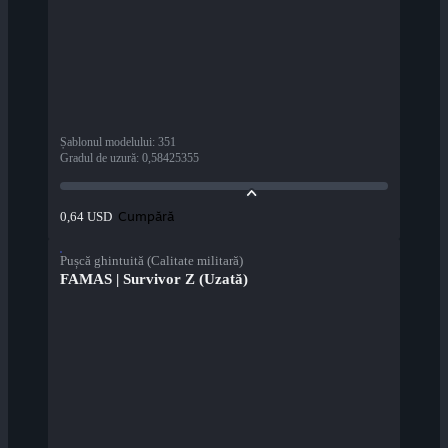
Șablonul modelului
:
351
Gradul de uzură
:
0,58425355
Cumpără
0,64 USD
Pușcă ghintuită (Calitate militară)
FAMAS | Survivor Z (Uzată)