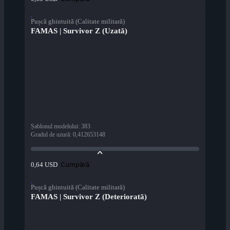
Pușcă ghintuită (Calitate militară)
FAMAS | Survivor Z (Uzată)
Șablonul modelului
:
383
Gradul de uzură
:
0,412653148
Cumpără
0,64 USD
Pușcă ghintuită (Calitate militară)
FAMAS | Survivor Z (Deteriorată)