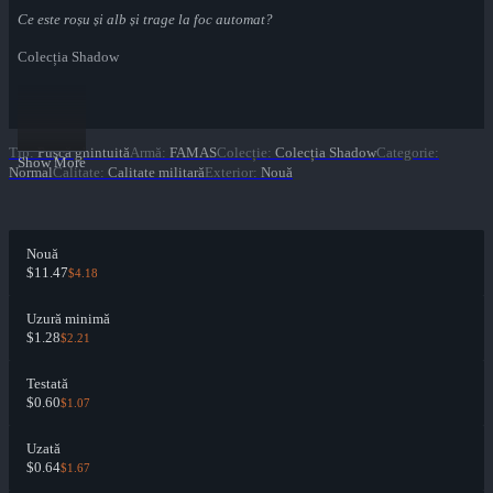
Ce este roșu și alb și trage la foc automat?
Colecția Shadow
Tip
:
Pușcă ghintuită
Armă
:
FAMAS
Colecție
:
Colecția Shadow
Categorie
:
Show More
Normal
Calitate
:
Calitate militară
Exterior
:
Nouă
Nouă
$11.47
$4.18
Uzură minimă
$1.28
$2.21
Testată
$0.60
$1.07
Uzată
$0.64
$1.67