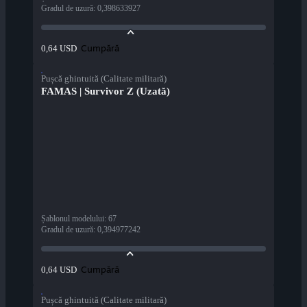
Gradul de uzură
:
0,398633927
Cumpără
0,64 USD
Pușcă ghintuită (Calitate militară)
FAMAS | Survivor Z (Uzată)
Șablonul modelului
:
67
Gradul de uzură
:
0,394977242
Cumpără
0,64 USD
Pușcă ghintuită (Calitate militară)