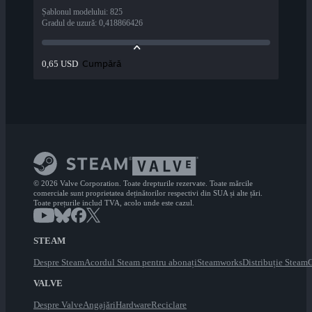
Șablonul modelului
:
825
Gradul de uzură
:
0,418866426
Cumpără
0,65 USD
© 2026 Valve Corporation. Toate drepturile rezervate. Toate mărcile
comerciale sunt proprietatea deținătorilor respectivi din SUA și alte țări.
Toate prețurile includ TVA, acolo unde este cazul.
STEAM
Despre Steam
Acordul Steam pentru abonați
Steamworks
Distribuție Steam
C
VALVE
Despre Valve
Angajări
Hardware
Reciclare