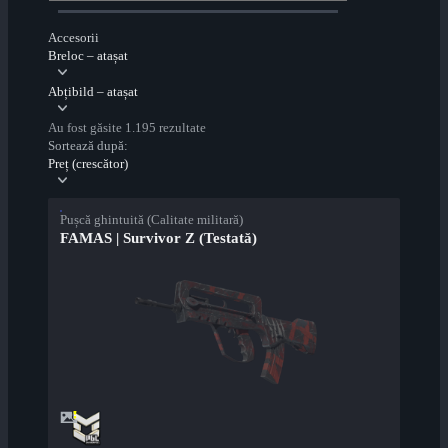
Accesorii
Breloc – atașat
Abțibild – atașat
Au fost găsite 1.195 rezultate
Sortează după:
Preț (crescător)
Pușcă ghintuită (Calitate militară)
FAMAS | Survivor Z (Testată)