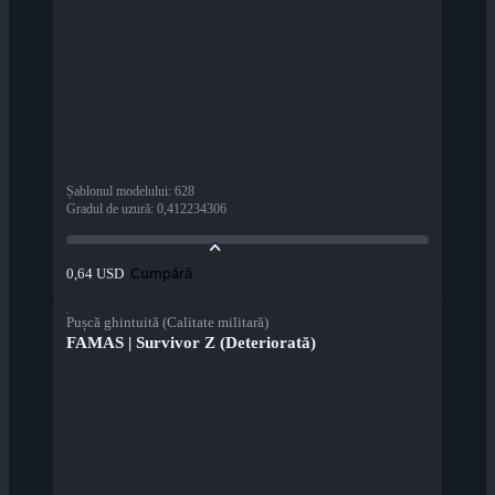
Șablonul modelului
:
628
Gradul de uzură
:
0,412234306
Cumpără
0,64 USD
Pușcă ghintuită (Calitate militară)
FAMAS | Survivor Z (Deteriorată)