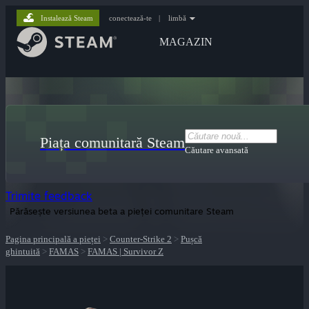
Instalează Steam
conectează-te
|
limbă
MAGAZIN
Piața comunitară Steam
Căutare avansată
Trimite feedback
Părăsește versiunea beta a pieței comunitare Steam
Pagina principală a pieței
>
Counter-Strike 2
>
Pușcă
ghintuită
>
FAMAS
>
FAMAS | Survivor Z
lui