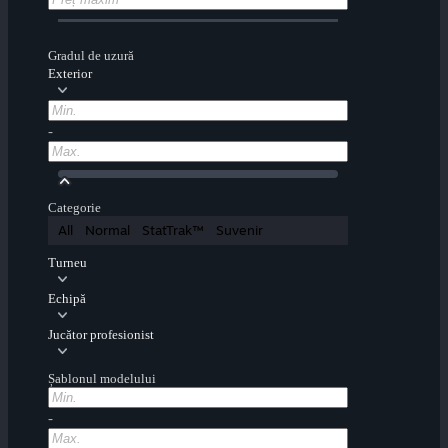
Gradul de uzură
Exterior
-
Categorie
All
Normal
StatTrak™
Suvenir
Turneu
Echipă
Jucător profesionist
Șablonul modelului
-