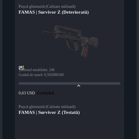
Pușcă ghintuită (Calitate militară)
FAMAS | Survivor Z (Deteriorată)
Șablonul modelului
:
246
Gradul de uzură
:
0,592690349
Cumpără
0,63 USD
Pușcă ghintuită (Calitate militară)
FAMAS | Survivor Z (Testată)