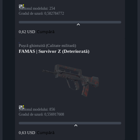
Șablonul modelului
:
254
Gradul de uzură
:
0,582784772
Cumpără
0,62 USD
Pușcă ghintuită (Calitate militară)
FAMAS | Survivor Z (Deteriorată)
Șablonul modelului
:
856
Gradul de uzură
:
0,556917608
Cumpără
0,63 USD