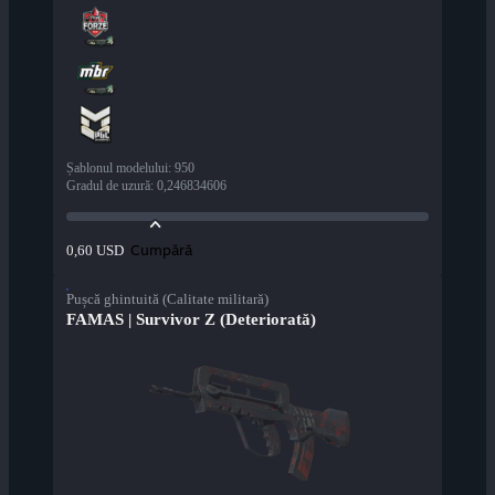
Șablonul modelului
:
950
Gradul de uzură
:
0,246834606
Cumpără
0,60 USD
Pușcă ghintuită (Calitate militară)
FAMAS | Survivor Z (Deteriorată)