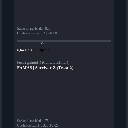
Șablonul modelului
:
826
Gradul de uzură
:
0,26850608
Cumpără
0,64 USD
Pușcă ghintuită (Calitate militară)
FAMAS | Survivor Z (Testată)
Șablonul modelului
:
75
Gradul de uzură
:
0,326182723