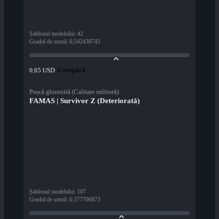
Șablonul modelului
:
42
Gradul de uzură
:
0,542438745
Cumpără
0,65 USD
Pușcă ghintuită (Calitate militară)
FAMAS | Survivor Z (Deteriorată)
Șablonul modelului
:
107
Gradul de uzură
:
0,577706873