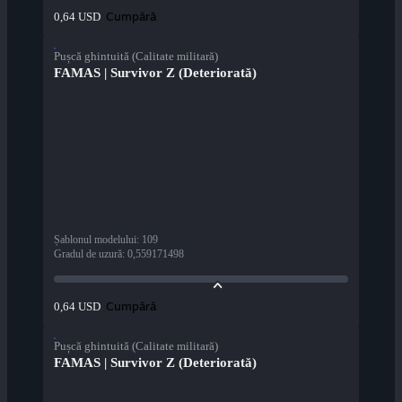
Cumpără
0,64 USD
Pușcă ghintuită (Calitate militară)
FAMAS | Survivor Z (Deteriorată)
Șablonul modelului
:
109
Gradul de uzură
:
0,559171498
Cumpără
0,64 USD
Pușcă ghintuită (Calitate militară)
FAMAS | Survivor Z (Deteriorată)