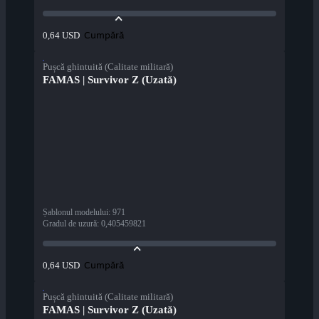
Cumpără
0,64 USD
Pușcă ghintuită (Calitate militară)
FAMAS | Survivor Z (Uzată)
Șablonul modelului
:
971
Gradul de uzură
:
0,405459821
Cumpără
0,64 USD
Pușcă ghintuită (Calitate militară)
FAMAS | Survivor Z (Uzată)