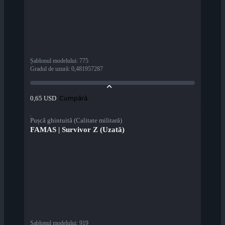
Șablonul modelului
:
775
Gradul de uzură
:
0,481957287
Cumpără
0,65 USD
Pușcă ghintuită (Calitate militară)
FAMAS | Survivor Z (Uzată)
Șablonul modelului
:
919