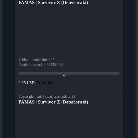
FAMAS | Survivor Z (Deteriorată)
Șablonul modelului
:
362
Gradul de uzură
:
0,454369575
Cumpără
0,65 USD
Pușcă ghintuită (Calitate militară)
FAMAS | Survivor Z (Deteriorată)