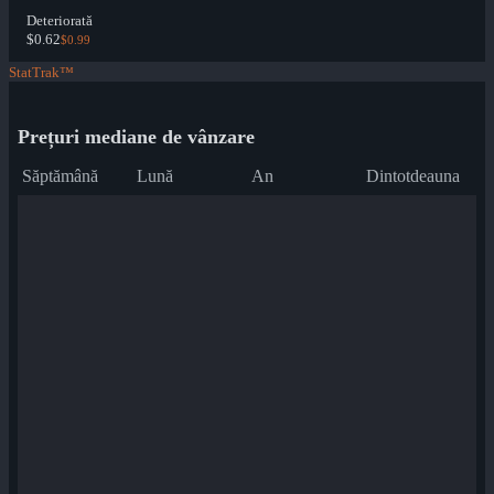
Deteriorată
$0.62
$0.99
StatTrak™
Prețuri mediane de vânzare
Săptămână
Lună
An
Dintotdeauna