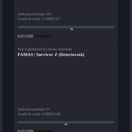
Șablonul modelului
:
661
Gradul de uzură
:
0,560002327
Cumpără
0,63 USD
Pușcă ghintuită (Calitate militară)
FAMAS | Survivor Z (Deteriorată)
Șablonul modelului
:
61
Gradul de uzură
:
0,499810249
Cumpără
0,63 USD