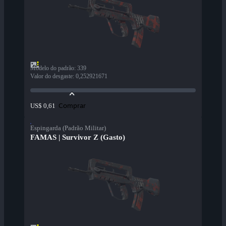
Modelo do padrão
:
339
Valor do desgaste
:
0,252921671
Comprar
US$ 0,61
Espingarda (Padrão Militar)
FAMAS | Survivor Z (Gasto)