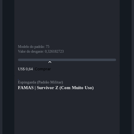
Modelo do padrão
:
75
Valor do desgaste
:
0,326182723
Comprar
US$ 0,64
Espingarda (Padrão Militar)
FAMAS | Survivor Z (Com Muito Uso)