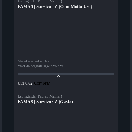
Espingarda (Padrão Militar)
FAMAS | Survivor Z (Com Muito Uso)
Modelo do padrão
:
665
Valor do desgaste
:
0,425297529
Comprar
US$ 0,62
Espingarda (Padrão Militar)
FAMAS | Survivor Z (Gasto)