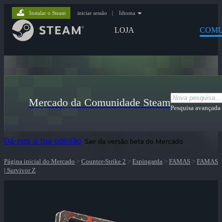
Instalar o Steam
iniciar sessão
|
Idioma
LOJA
COMU
Mercado da Comunidade Steam
Pesquisa avançada
Dá-nos a tua opinião
Sair da versão beta do Mercado
Página inicial do Mercado
>
Counter-Strike 2
>
Espingarda
>
FAMAS
>
FAMAS
| Survivor Z