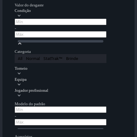
Valor do desgaste
Condição
-
Categoria
All
Normal
StatTrak™
Brinde
Torneio
Equipa
Jogador profissional
Modelo do padrão
-
Acessórios