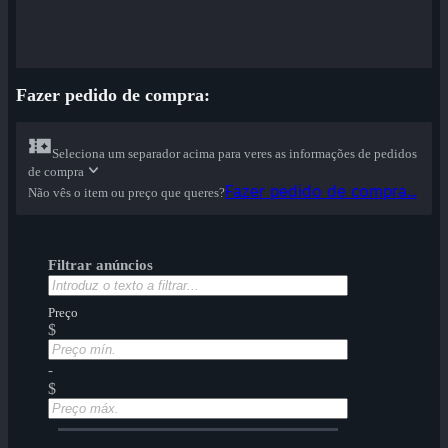
Fazer pedido de compra:
Seleciona um separador acima para veres as informações de pedidos
de compra
Fazer pedido de compra...
Não vês o item ou preço que queres?
Filtrar anúncios
Preço
$
-
$