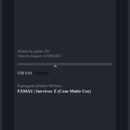
Modelo do padrão
:
919
Valor do desgaste
:
0,398633927
Comprar
US$ 0,64
Espingarda (Padrão Militar)
FAMAS | Survivor Z (Com Muito Uso)