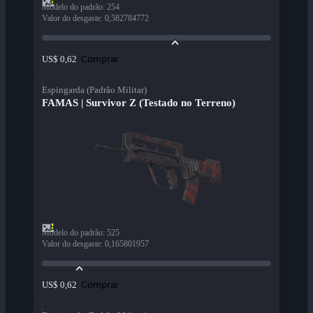
Modelo do padrão
:
254
Valor do desgaste
:
0,582784772
Comprar
US$ 0,62
Espingarda (Padrão Militar)
FAMAS | Survivor Z (Testado no Terreno)
Modelo do padrão
:
525
Valor do desgaste
:
0,165801957
Comprar
US$ 0,62