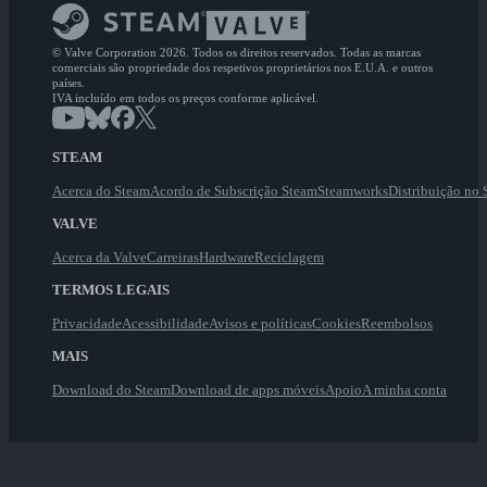
© Valve Corporation 2026. Todos os direitos reservados. Todas as marcas
comerciais são propriedade dos respetivos proprietários nos E.U.A. e outros
países.
IVA incluído em todos os preços conforme aplicável.
STEAM
Acerca do Steam
Acordo de Subscrição Steam
Steamworks
Distribuição no
VALVE
Acerca da Valve
Carreiras
Hardware
Reciclagem
TERMOS LEGAIS
Privacidade
Acessibilidade
Avisos e políticas
Cookies
Reembolsos
MAIS
Download do Steam
Download de apps móveis
Apoio
A minha conta