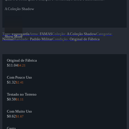
A Coleção Shadow
Tipo
:
Espingarda
Arma
:
FAMAS
Coleção
:
A Coleção Shadow
Categoria
:
Show More
Normal
Raridade
:
Padrão Militar
Condição
:
Original de Fábrica
Original de Fábrica
$11.04
$4.21
Com Pouco Uso
$1.32
$2.41
Testado no Terreno
$0.59
$1.11
Com Muito Uso
$0.62
$1.67
Gasto