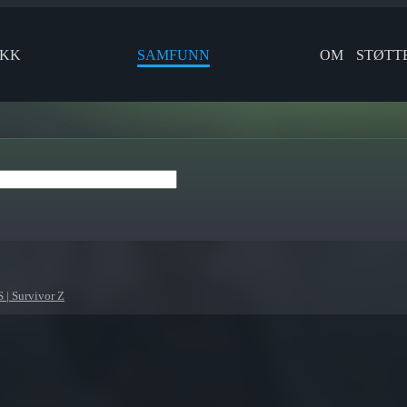
IKK
SAMFUNN
OM
STØTT
| Survivor Z