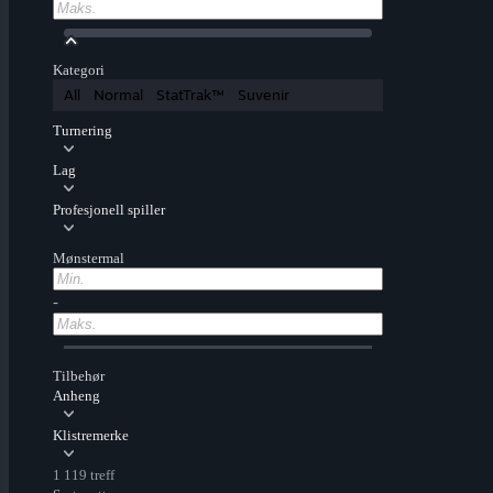
Kategori
All
Normal
StatTrak™
Suvenir
Turnering
Lag
Profesjonell spiller
Mønstermal
-
Tilbehør
Anheng
Klistremerke
1 119 treff