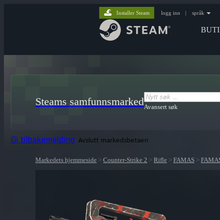
Installer Steam
logg inn
|
språk
BUT
Steams samfunnsmarked
Avansert søk
Gi tilbakemelding
Avslutt markedsbetaen
Markedets hjemmeside
>
Counter-Strike 2
>
Rifle
>
FAMAS
>
FAMAS 