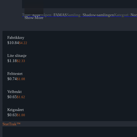
Type
:
Rifle
Våpen
:
FAMAS
Samling
:
Shadow-samlingen
Kategori
:
Nor
Show More
Fabrikkny
$10.84
$4.22
Lite slitasje
$1.18
$2.33
Felttestet
$0.74
$1.08
Velbrukt
$0.65
$1.62
Krigssåret
$0.63
$1.00
StatTrak™