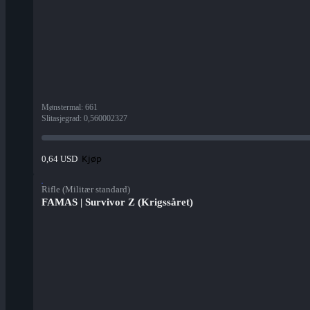
Mønstermal
:
661
Slitasjegrad
:
0,560002327
Kjøp
0,64 USD
Rifle (Militær standard)
FAMAS | Survivor Z (Krigssåret)