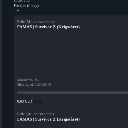
Sorter etter:
Pris (lav til høy)
Rifle (Militær standard)
FAMAS | Survivor Z (Krigssåret)
Mønstermal
:
93
Slitasjegrad
:
0,59558773
Kjøp
0,63 USD
Rifle (Militær standard)
FAMAS | Survivor Z (Krigssåret)