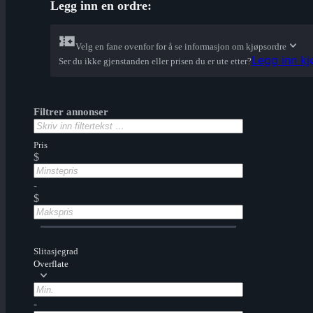
Legg inn en ordre:
Velg en fane ovenfor for å se informasjon om kjøpsordre
Legg inn k
Ser du ikke gjenstanden eller prisen du er ute etter?
Filtrer annonser
Pris
$
-
$
Slitasjegrad
Overflate
-