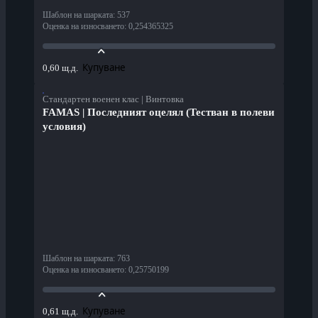
Шаблон на шарката
:
537
Оценка на износването
:
0,254365325
Купуване
0,60 щ.д.
Стандартен военен клас | Винтовка
FAMAS | Последният оцелял (Тестван в полеви
условия)
Шаблон на шарката
:
763
Оценка на износването
:
0,25750199
Купуване
0,61 щ.д.