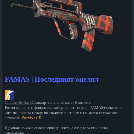
FAMAS | Последният оцелял
Counter-Strike 2
Стандартен военен клас | Винтовка
Евтин вариант за финансово затруднените играчи, FAMAS ефективно
запълва нишата между по-скъпите винтовки и по-малко ефикасните
автомати.
Survivor Z
Щамповано чрез самозалепваща лента, а след това умишлено
занемарено.