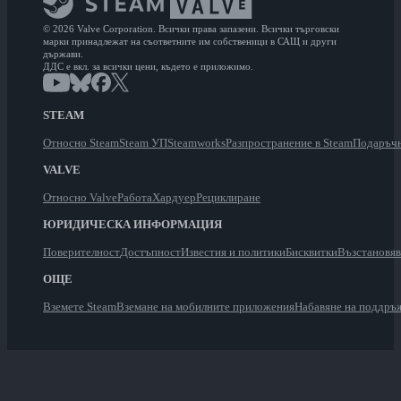
© 2026 Valve Corporation. Всички права запазени. Всички търговски
марки принадлежат на съответните им собственици в САЩ и други
държави.
ДДС е вкл. за всички цени, където е приложимо.
STEAM
Относно Steam
Steam УП
Steamworks
Разпространение в Steam
Подаръчн
VALVE
Относно Valve
Работа
Хардуер
Рециклиране
ЮРИДИЧЕСКА ИНФОРМАЦИЯ
Поверителност
Достъпност
Известия и политики
Бисквитки
Възстановя
ОЩЕ
Вземете Steam
Вземане на мобилните приложения
Набавяне на поддръ