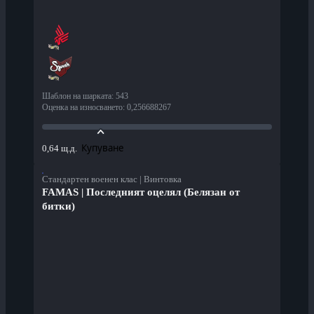
Шаблон на шарката
:
543
Оценка на износването
:
0,256688267
Купуване
0,64 щ.д.
Стандартен военен клас | Винтовка
FAMAS | Последният оцелял (Белязан от
битки)