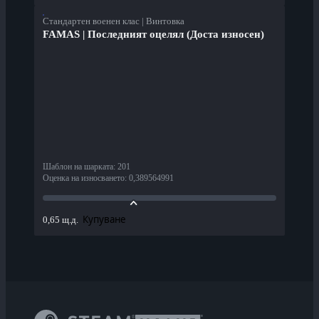
Стандартен военен клас | Винтовка
FAMAS | Последният оцелял (Доста износен)
Шаблон на шарката
:
201
Оценка на износването
:
0,389564991
Купуване
0,65 щ.д.