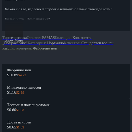
Какво е бяло, червено и стреля в напълно автоматичен режим?
Колекцията „Помрачаване“
The Shadow Collection
Тип
:
Винтовка
Оръжие
:
FAMAS
Колекция
:
Колекцията
Show More
„Помрачаване“
Категория
:
Нормално
Качество
:
Стандартен военен
клас
Екстериорен
:
Фабрично нов
Фабрично нов
$10.89
$4.22
Минимално износен
$1.16
$2.39
Тестван в полеви условия
$0.60
$1.08
Доста износен
$0.65
$1.69