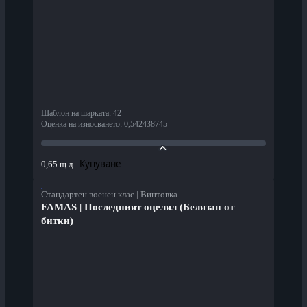
Шаблон на шарката
:
42
Оценка на износването
:
0,542438745
Купуване
0,65 щ.д.
Стандартен военен клас | Винтовка
FAMAS | Последният оцелял (Белязан от
битки)