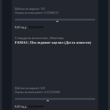
Шаблон на шарката
:
765
Оценка на износването
:
0,52948153
Купуване
0,65 щ.д.
Стандартен военен клас | Винтовка
FAMAS | Последният оцелял (Доста износен)
Шаблон на шарката
:
628
Оценка на износването
:
0,412234306
Купуване
0,65 щ.д.