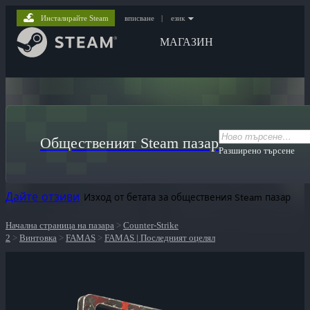
Инсталирайте Steam
вписване
|
език
МАГАЗИН
Общественият Steam пазар
Разширено търсене
Дайте отзиви
Изход от бетата за обществения Steam пазар
Начална страница на пазара
>
Counter-Strike
2
>
Винтовка
>
FAMAS
>
FAMAS | Последният оцелял
ютри