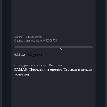
Шаблон на шарката
:
93
Оценка на износването
:
0,59558773
Купуване
0,63 щ.д.
Стандартен военен клас | Винтовка
FAMAS | Последният оцелял (Тестван в полеви
условия)