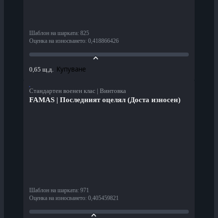
Шаблон на шарката
:
825
Оценка на износването
:
0,418866426
Купуване
0,65 щ.д.
Стандартен военен клас | Винтовка
FAMAS | Последният оцелял (Доста износен)
Шаблон на шарката
:
971
Оценка на износването
:
0,405459821