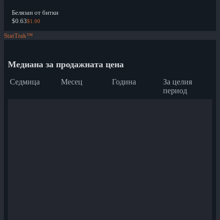
Белязан от битки
$0.63
$1.00
StatTrak™
Медиана за продажната цена
Седмица
Месец
Година
За целия
период