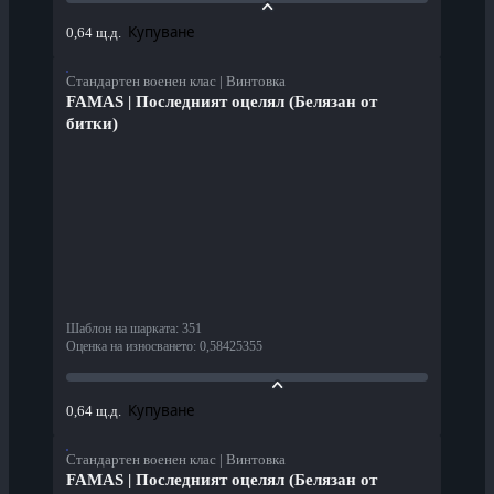
Купуване
0,64 щ.д.
Стандартен военен клас | Винтовка
FAMAS | Последният оцелял (Белязан от
битки)
Шаблон на шарката
:
351
Оценка на износването
:
0,58425355
Купуване
0,64 щ.д.
Стандартен военен клас | Винтовка
FAMAS | Последният оцелял (Белязан от