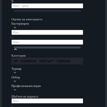
$
Оценка на износването
Екстериорен
-
Категория
All
Нормално
StatTrak™
Сувенир
Турнир
Отбор
Професионален играч
Шаблон на шарката
-