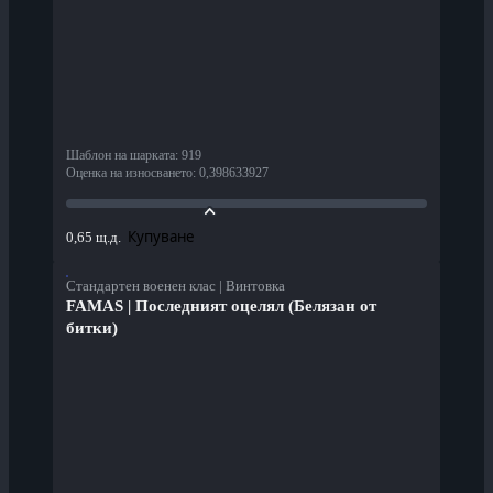
Шаблон на шарката
:
919
Оценка на износването
:
0,398633927
Купуване
0,65 щ.д.
Стандартен военен клас | Винтовка
FAMAS | Последният оцелял (Белязан от
битки)