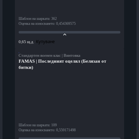
Шаблон на шарката
:
362
Оценка на износването
:
0,454369575
Купуване
0,65 щ.д.
Стандартен военен клас | Винтовка
FAMAS | Последният оцелял (Белязан от
битки)
Шаблон на шарката
:
109
Оценка на износването
:
0,559171498