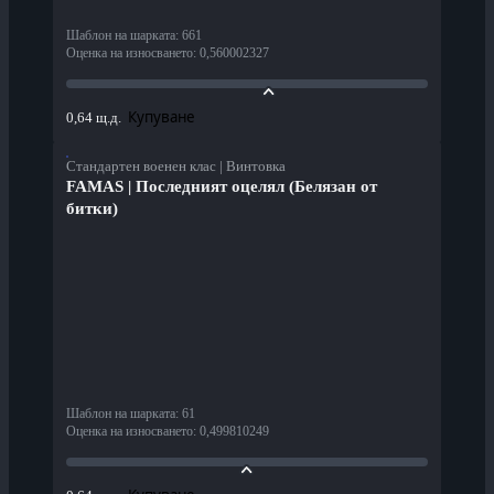
Шаблон на шарката
:
661
Оценка на износването
:
0,560002327
Купуване
0,64 щ.д.
Стандартен военен клас | Винтовка
FAMAS | Последният оцелял (Белязан от
битки)
Шаблон на шарката
:
61
Оценка на износването
:
0,499810249