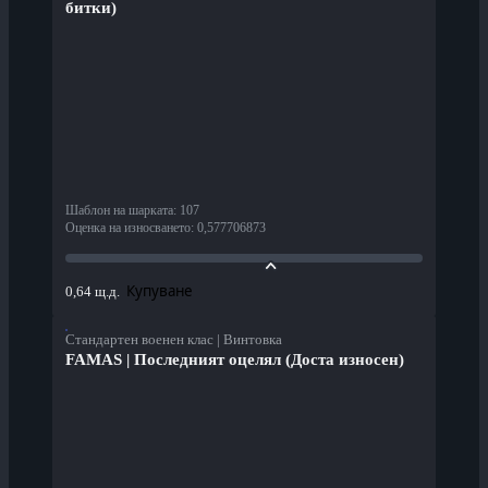
битки)
Шаблон на шарката
:
107
Оценка на износването
:
0,577706873
Купуване
0,64 щ.д.
Стандартен военен клас | Винтовка
FAMAS | Последният оцелял (Доста износен)