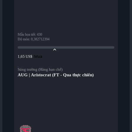
Mẫu họa tiết
:
430
Độ mòn
:
0,382712394
Mua
1,65 US$
Súng trường (Hàng hạn chế)
AUG | Aristocrat (FT - Qua thực chiến)