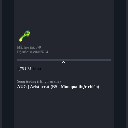
Mẫu họa tiết
:
379
Độ mòn
:
0,496105224
Mua
1,75 US$
Súng trường (Hàng hạn chế)
AUG | Aristocrat (BS - Mòn qua thực chiến)