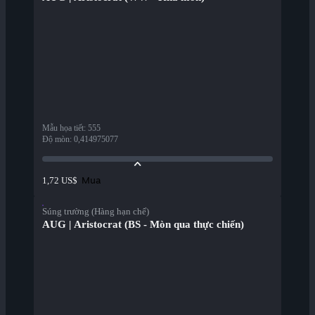
Mẫu họa tiết
:
555
Độ mòn
:
0,414975077
Mua
1,72 US$
Súng trường (Hàng hạn chế)
AUG | Aristocrat (BS - Mòn qua thực chiến)