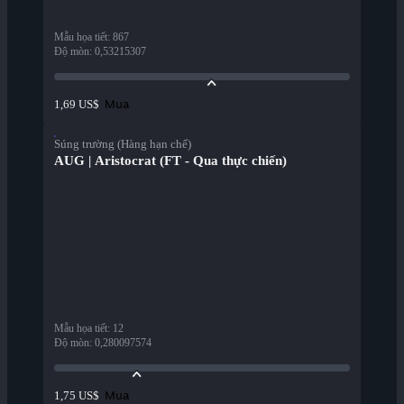
Mẫu họa tiết
:
867
Độ mòn
:
0,53215307
Mua
1,69 US$
Súng trường (Hàng hạn chế)
AUG | Aristocrat (FT - Qua thực chiến)
Mẫu họa tiết
:
12
Độ mòn
:
0,280097574
Mua
1,75 US$