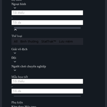
Ngoại hình
-
Thể loại
All
Bình thường
StatTrak™
Lưu niệm
Giải vô địch
Đội
Người chơi chuyên nghiệp
Mẫu họa tiết
-
Phụ kiện
Kèm theo Móc treo