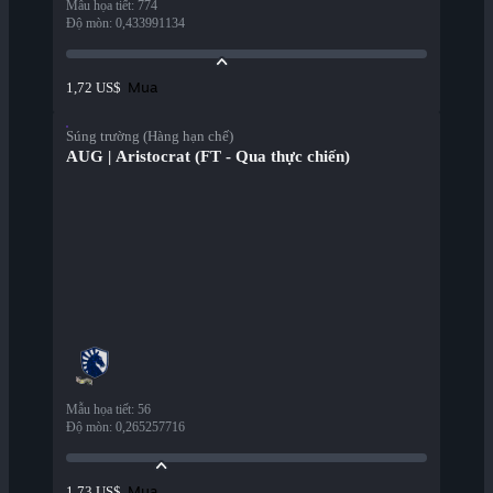
Mẫu họa tiết
:
774
Độ mòn
:
0,433991134
Mua
1,72 US$
Súng trường (Hàng hạn chế)
AUG | Aristocrat (FT - Qua thực chiến)
Mẫu họa tiết
:
56
Độ mòn
:
0,265257716
Mua
1,73 US$