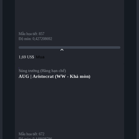
Mẫu họa tiết
:
857
Độ mòn
:
0,427208692
Mua
1,69 US$
Súng trường (Hàng hạn chế)
AUG | Aristocrat (WW - Khá mòn)
Mẫu họa tiết
:
672