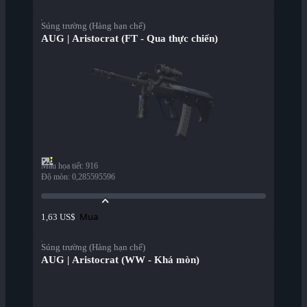
Súng trường (Hàng hạn chế)
AUG | Aristocrat (FT - Qua thực chiến)
Mẫu họa tiết
:
916
Độ mòn
:
0,285595596
Mua
1,63 US$
Súng trường (Hàng hạn chế)
AUG | Aristocrat (WW - Khá mòn)