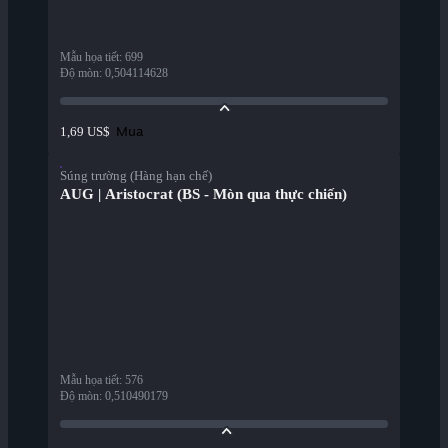
Mẫu họa tiết
:
699
Độ mòn
:
0,504114628
Mua
1,69 US$
Súng trường (Hàng hạn chế)
AUG | Aristocrat (BS - Mòn qua thực chiến)
Mẫu họa tiết
:
576
Độ mòn
:
0,510490179