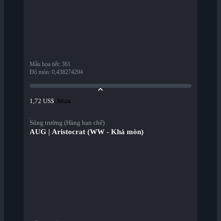
Mẫu họa tiết
:
361
Độ mòn
:
0,438274294
Mua
1,72 US$
Súng trường (Hàng hạn chế)
AUG | Aristocrat (WW - Khá mòn)