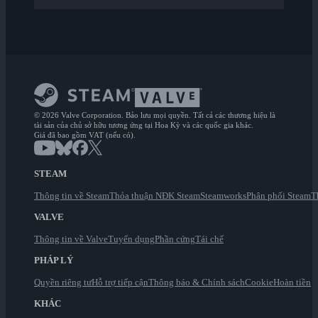
© 2026 Valve Corporation. Bảo lưu mọi quyền. Tất cả các thương hiệu là
tài sản của chủ sở hữu tương ứng tại Hoa Kỳ và các quốc gia khác.
Giá đã bao gồm VAT (nếu có).
STEAM
Thông tin về Steam
Thỏa thuận NĐK Steam
Steamworks
Phân phối Steam
T
VALVE
Thông tin về Valve
Tuyển dụng
Phần cứng
Tái chế
PHÁP LÝ
Quyền riêng tư
Hỗ trợ tiếp cận
Thông báo & Chính sách
Cookie
Hoàn tiền
KHÁC