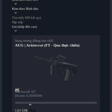
Kèm theo Hình dán
Tìm thấy 809 kết quả
Sắp xếp:
Giá (thấp đến cao)
Súng trường (Hàng hạn chế)
AUG | Aristocrat (FT - Qua thực chiến)
Mẫu họa tiết
:
927
Độ mòn
:
0,185985044
Mua
1,61 US$