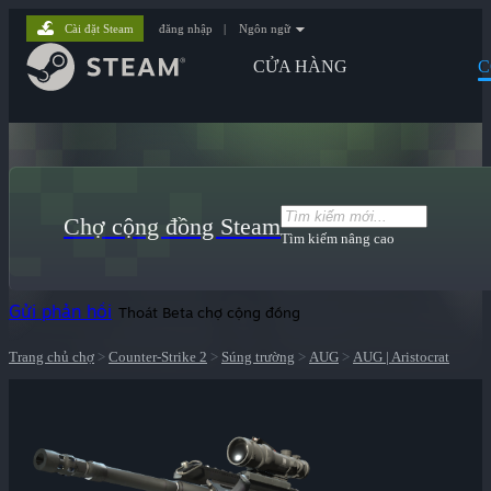
Cài đặt Steam
đăng nhập
|
Ngôn ngữ
CỬA HÀNG
C
Chợ cộng đồng Steam
Tìm kiếm nâng cao
Gửi phản hồi
Thoát Beta chợ cộng đồng
Trang chủ chợ
>
Counter-Strike 2
>
Súng trường
>
AUG
>
AUG | Aristocrat