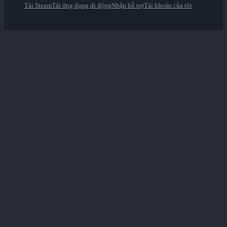
Tải Steam
Tải ứng dụng di động
Nhận hỗ trợ
Tài khoản của tôi