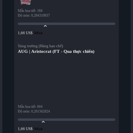
Mẫu họa tiết
:
184
Độ mòn
:
0,284310937
Mua
1,66 US$
Súng trường (Hàng hạn chế)
AUG | Aristocrat (FT - Qua thực chiến)
Mẫu họa tiết
:
664
Độ mòn
:
0,261562824
Mua
1,66 US$