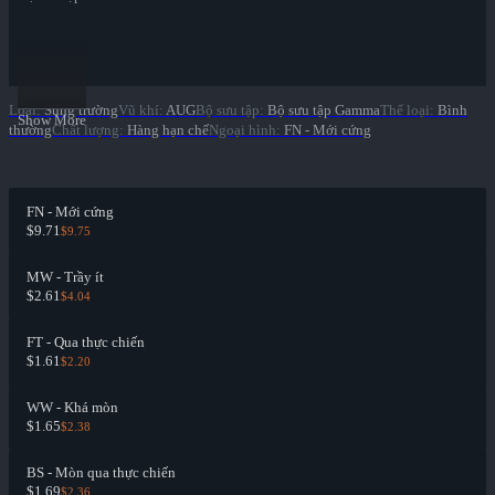
Loại
:
Súng trường
Vũ khí
:
AUG
Bộ sưu tập
:
Bộ sưu tập Gamma
Thể loại
:
Bình
Show More
thường
Chất lượng
:
Hàng hạn chế
Ngoại hình
:
FN - Mới cứng
FN - Mới cứng
$9.71
$9.75
MW - Trầy ít
$2.61
$4.04
FT - Qua thực chiến
$1.61
$2.20
WW - Khá mòn
$1.65
$2.38
BS - Mòn qua thực chiến
$1.69
$2.36