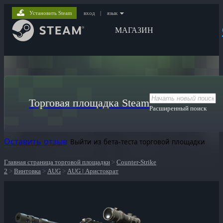
Установить Steam
вход
|
язык
МАГАЗИН
Торговая площадка Steam
Расширенный поиск
Оставить отзыв
Выйти из бета-теста торговой площадки
Главная страница торговой площадки
>
Counter-Strike
2
>
Винтовка
>
AUG
>
AUG | Аристократ