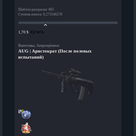
Шаблон раскраски
:
865
Степень износа
:
0,273546278
Купить
1,70 $
Винтовка, Запрещённое
AUG | Аристократ (После полевых
испытаний)