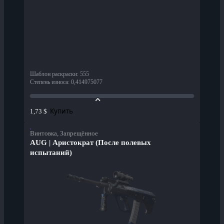
Шаблон раскраски
:
555
Степень износа
:
0,414975077
Купить
1,73 $
Винтовка, Запрещённое
AUG | Аристократ (После полевых
испытаний)