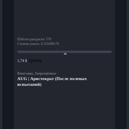
Шаблон раскраски
:
576
Степень износа
:
0,510490179
Купить
1,74 $
Винтовка, Запрещённое
AUG | Аристократ (После полевых
испытаний)