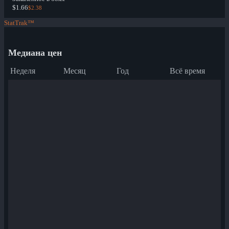
$1.66
$2.38
StatTrak™
Медиана цен
Неделя
Месяц
Год
Всё время