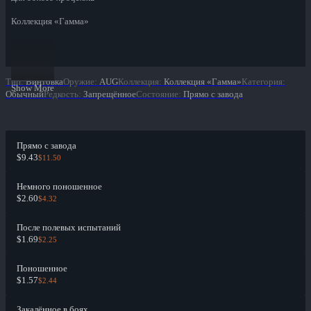
Коллекция «Гамма»
Тип
:
Винтовка
Оружие
:
AUG
Коллекция
:
Коллекция «Гамма»
Категория
:
Show More
Обычный
Редкость
:
Запрещённое
Состояние
:
Прямо с завода
Прямо с завода
$9.43
$11.50
Немного поношенное
$2.60
$4.32
После полевых испытаний
$1.69
$2.25
Поношенное
$1.57
$2.44
Закалённое в боях