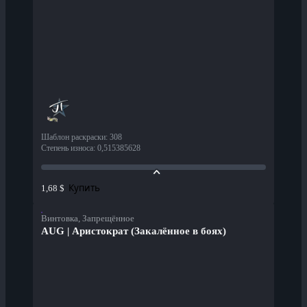
Шаблон раскраски
:
308
Степень износа
:
0,515385628
Купить
1,68 $
Винтовка, Запрещённое
AUG | Аристократ (Закалённое в боях)