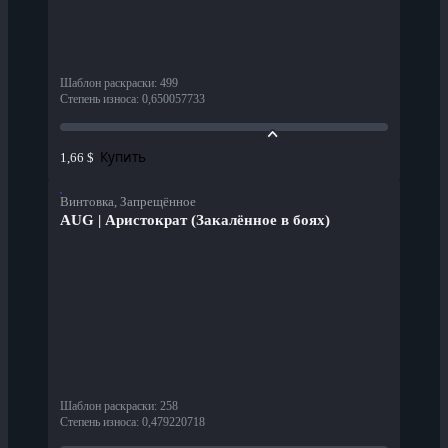
Шаблон раскраски
:
499
Степень износа
:
0,650057733
Купить
1,66 $
Винтовка, Запрещённое
AUG | Аристократ (Закалённое в боях)
Шаблон раскраски
:
258
Степень износа
:
0,479220718