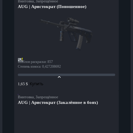
Винтовка, Запрещённое
AUG | Аристократ (Поношенное)
Шаблон раскраски
:
857
Степень износа
:
0,427208692
Купить
1,65 $
Винтовка, Запрещённое
AUG | Аристократ (Закалённое в боях)