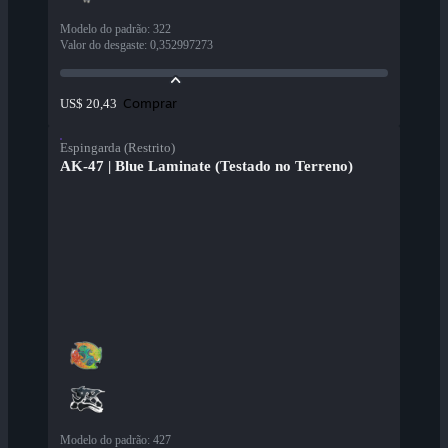
Modelo do padrão
:
322
Valor do desgaste
:
0,352997273
Comprar
US$ 20,43
Espingarda (Restrito)
AK-47 | Blue Laminate (Testado no Terreno)
Modelo do padrão
:
427