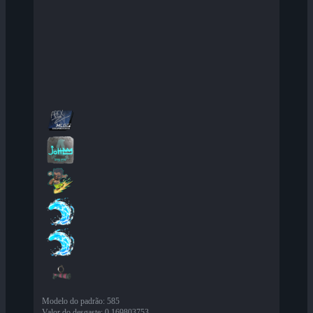
Modelo do padrão
:
585
Valor do desgaste
:
0,169803753