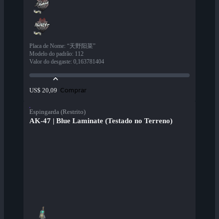
Placa de Nome
:
“天野阳菜”
Modelo do padrão
:
112
Valor do desgaste
:
0,163781404
Comprar
US$ 20,09
Espingarda (Restrito)
AK-47 | Blue Laminate (Testado no Terreno)