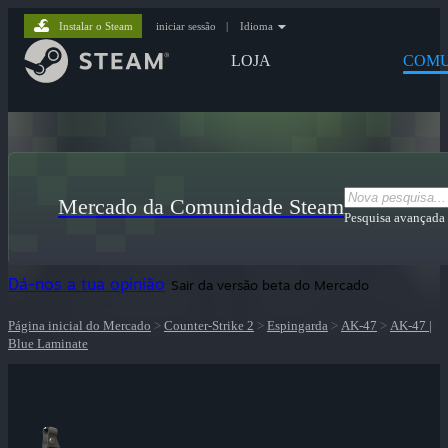
Instalar o Steam
iniciar sessão
|
Idioma
LOJA
COMU
Mercado da Comunidade Steam
Pesquisa avançada
Dá-nos a tua opinião
Sair da versão beta do Mercado
Página inicial do Mercado
>
Counter-Strike 2
>
Espingarda
>
AK-47
>
AK-47 |
Blue Laminate