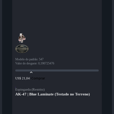
Modelo do padrão
:
547
Valor do desgaste
:
0,190725476
Comprar
US$ 21,04
Espingarda (Restrito)
AK-47 | Blue Laminate (Testado no Terreno)