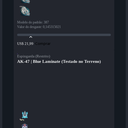
Modelo do padrão
:
387
Valor do desgaste
:
0,145315021
Comprar
US$ 21,99
Espingarda (Restrito)
AK-47 | Blue Laminate (Testado no Terreno)