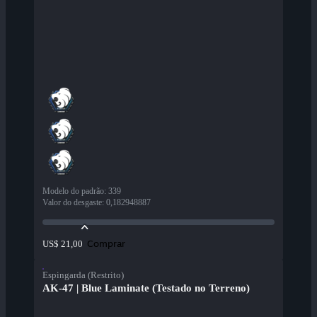
Modelo do padrão
:
339
Valor do desgaste
:
0,182948887
Comprar
US$ 21,00
Espingarda (Restrito)
AK-47 | Blue Laminate (Testado no Terreno)