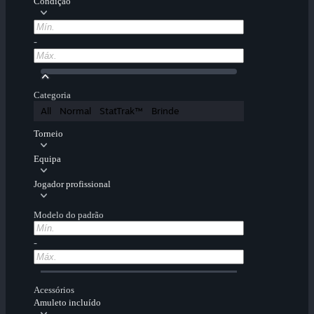
Condição
-
Categoria
All
Normal
StatTrak™
Brinde
Torneio
Equipa
Jogador profissional
Modelo do padrão
-
Acessórios
Amuleto incluído