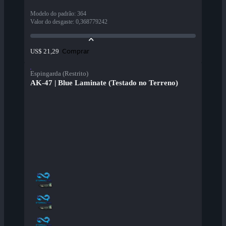
Modelo do padrão
:
364
Valor do desgaste
:
0,368779242
Comprar
US$ 21,29
Espingarda (Restrito)
AK-47 | Blue Laminate (Testado no Terreno)