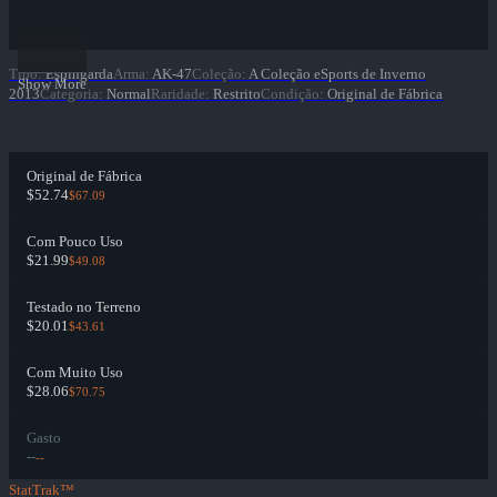
Tipo
:
Espingarda
Arma
:
AK-47
Coleção
:
A Coleção eSports de Inverno
Show More
2013
Categoria
:
Normal
Raridade
:
Restrito
Condição
:
Original de Fábrica
Original de Fábrica
$52.74
$67.09
Com Pouco Uso
$21.99
$49.08
Testado no Terreno
$20.01
$43.61
Com Muito Uso
$28.06
$70.75
Gasto
--
--
StatTrak™