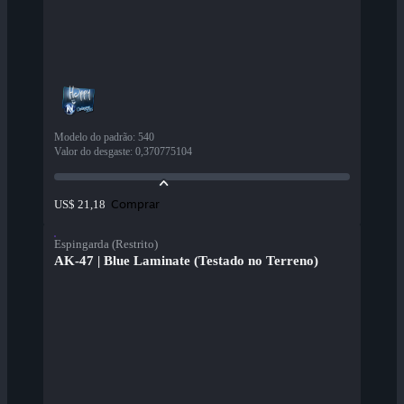
Modelo do padrão
:
540
Valor do desgaste
:
0,370775104
Comprar
US$ 21,18
Espingarda (Restrito)
AK-47 | Blue Laminate (Testado no Terreno)