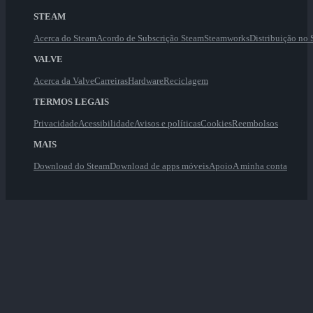
STEAM
Acerca do Steam
Acordo de Subscrição Steam
Steamworks
Distribuição no
VALVE
Acerca da Valve
Carreiras
Hardware
Reciclagem
TERMOS LEGAIS
Privacidade
Acessibilidade
Avisos e políticas
Cookies
Reembolsos
MAIS
Download do Steam
Download de apps móveis
Apoio
A minha conta