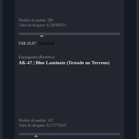
Modelo do padrão
:
296
Valor do desgaste
:
0,228399351
Comprar
US$ 20,97
Espingarda (Restrito)
AK-47 | Blue Laminate (Testado no Terreno)
Modelo do padrão
:
147
Valor do desgaste
:
0,173778519