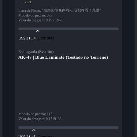
Placa de Nome
:
“后来长得像你的人 我都多看了几眼”
Modelo do padrão
:
379
Valor do desgaste
:
0,19512476
Comprar
US$ 21,34
Espingarda (Restrito)
AK-47 | Blue Laminate (Testado no Terreno)
Modelo do padrão
:
115
Valor do desgaste
:
0,1519133
Comprar
US$ 21,45