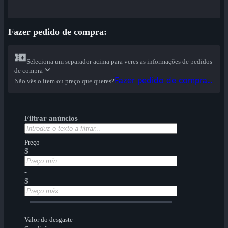
Fazer pedido de compra:
Seleciona um separador acima para veres as informações de pedidos
de compra
Fazer pedido de compra...
Não vês o item ou preço que queres?
Filtrar anúncios
Preço
$
-
$
Valor do desgaste