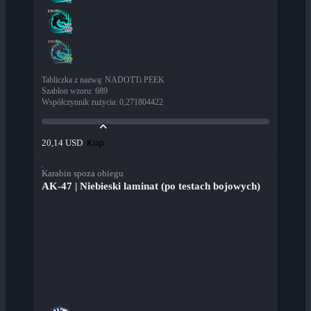
Tabliczka z nazwą
:
NADOTTi PEEK
Szablon wzoru
:
689
Współczynnik zużycia
:
0,271804422
Kup
20,14 USD
Karabin spoza obiegu
AK-47 | Niebieski laminat (po testach bojowych)