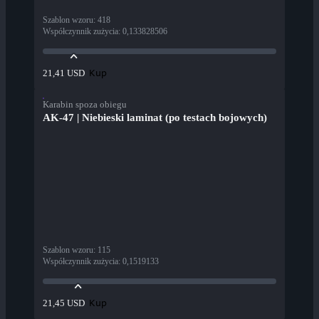
Szablon wzoru
:
418
Współczynnik zużycia
:
0,133828506
Kup
21,41 USD
Karabin spoza obiegu
AK-47 | Niebieski laminat (po testach bojowych)
Szablon wzoru
:
115
Współczynnik zużycia
:
0,1519133
Kup
21,45 USD