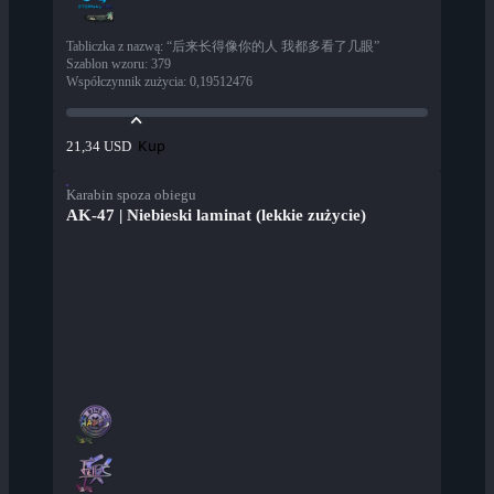
Tabliczka z nazwą
:
“后来长得像你的人 我都多看了几眼”
Szablon wzoru
:
379
Współczynnik zużycia
:
0,19512476
Kup
21,34 USD
Karabin spoza obiegu
AK-47 | Niebieski laminat (lekkie zużycie)