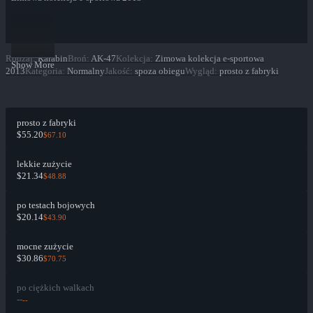
Rodzaj
:
Karabin
Broń
:
AK-47
Kolekcja
:
Zimowa kolekcja e-sportowa
Show More
2013
Kategoria
:
Normalny
Jakość
:
spoza obiegu
Wygląd
:
prosto z fabryki
prosto z fabryki
$55.20
$67.10
lekkie zużycie
$21.34
$48.88
po testach bojowych
$20.14
$43.90
mocne zużycie
$30.86
$70.75
po ciężkich walkach
--
--