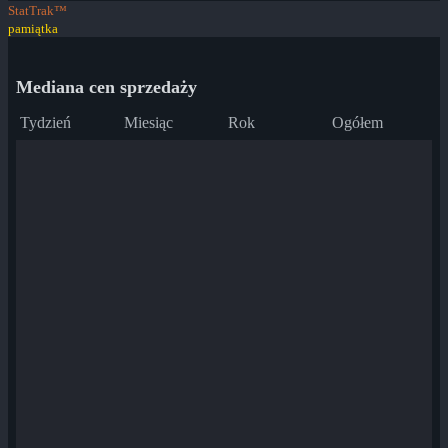
StatTrak™
pamiątka
Mediana cen sprzedaży
Tydzień
Miesiąc
Rok
Ogółem