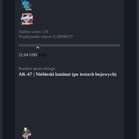
Szablon wzoru
:
124
Współczynnik zużycia
:
0,188380137
Kup
21,04 USD
Karabin spoza obiegu
AK-47 | Niebieski laminat (po testach bojowych)