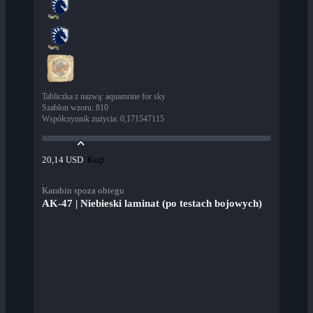
Tabliczka z nazwą
:
aquamrine for sky
Szablon wzoru
:
810
Współczynnik zużycia
:
0,171547115
Kup
20,14 USD
Karabin spoza obiegu
AK-47 | Niebieski laminat (po testach bojowych)