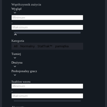
Współczynnik zużycia
Wygląd
-
Kategoria
All
Normalny
StatTrak™
pamiątka
Turniej
Drużyna
Profesjonalny gracz
Szablon wzoru
-