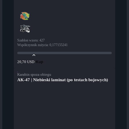
Szablon wzoru
:
427
Współczynnik zużycia
:
0,177155241
Kup
20,70 USD
Karabin spoza obiegu
AK-47 | Niebieski laminat (po testach bojowych)