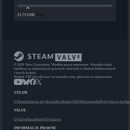
Kup
21,73 USD
© 2026 Valve Corporation. Wszelkie prawa zastrzeżone. Wszystkie znaki
handlowe są własnością ich prawnych właścicieli w Stanach Zjednoczonych
i innych krajach.
Podatek VAT jest wliczony we wszystkie ceny, gdzie ma on zastosowanie.
STEAM
O Steam
Umowa użytkownika Steam (SSA)
Steamworks
Dystrybucja na St
VALVE
O Valve
Praca
Sprzęt
Utylizacja
INFORMACJE PRAWNE