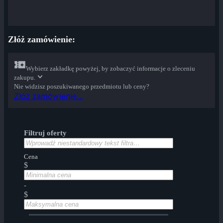
Złóż zamówienie:
Wybierz zakładkę powyżej, by zobaczyć informacje o zleceniu
zakupu.
Nie widzisz poszukiwanego przedmiotu lub ceny?
Złóż zamówienie…
Filtruj oferty
Cena
$
-
$