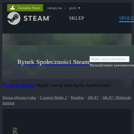
Zainstaluj Steam
zaloguj się
|
język
SKLEP
SPOŁ
Rynek Społeczności Steam
Wyszukiwanie zaawansow
Przekaż opinię
Wyjdź z wersji beta Rynku Społeczności
Strona główna rynku
>
Counter-Strike 2
>
Karabin
>
AK-47
>
AK-47 | Niebieski
laminat