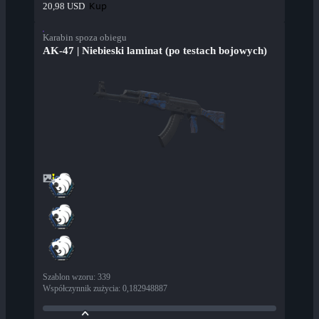
Kup
20,98 USD
Karabin spoza obiegu
AK-47 | Niebieski laminat (po testach bojowych)
Szablon wzoru
:
339
Współczynnik zużycia
:
0,182948887