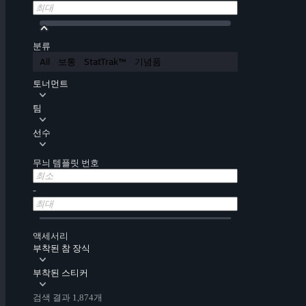
분류
All
보통
StatTrak™
기념품
토너먼트
팀
선수
무늬 템플릿 번호
-
액세서리
부착된 참 장식
부착된 스티커
검색 결과 1,874개