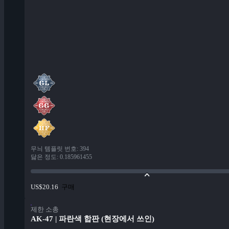
무늬 템플릿 번호
:
394
닳은 정도
:
0.185961455
구매
US$20.16
제한 소총
AK-47 | 파란색 합판 (현장에서 쓰인)