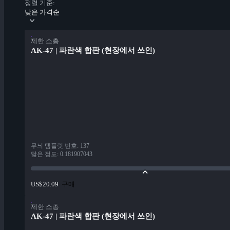
정렬 기준:
낮은 가격순
제한 소총
AK-47 | 파란색 합판 (현장에서 쓰인)
무늬 템플릿 번호
:
137
닳은 정도
:
0.181907043
구매
US$20.09
제한 소총
AK-47 | 파란색 합판 (현장에서 쓰인)