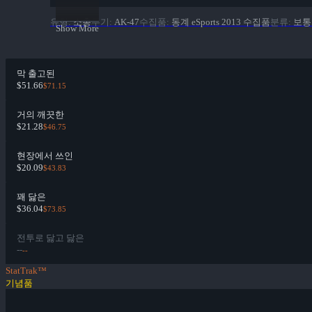
유형
:
소총
무기
:
AK-47
수집품
:
동계 eSports 2013 수집품
분류
:
보통
Show More
막 출고된
$51.66
$71.15
거의 깨끗한
$21.28
$46.75
현장에서 쓰인
$20.09
$43.83
꽤 닳은
$36.04
$73.85
전투로 닳고 닳은
--
--
StatTrak™
기념품