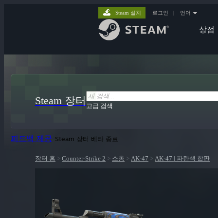
Steam 설치
로그인
|
언어
상점
Steam 장터
고급 검색
피드백 제공
Steam 장터 베타 종료
장터 홈
>
Counter-Strike 2
>
소총
>
AK-47
>
AK-47 | 파란색 합판