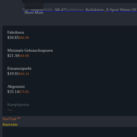
Typ
:
Gewehr
Waffe
:
AK-47
Kollektion
:
Kollektion „E-Sport Winter 20
Show More
Fabrikneu
$56.85
$66.90
Minimale Gebrauchsspuren
$21.30
$44.90
Einsatzerprobt
$19.91
$44.24
Abgenutzt
$35.14
$73.85
Kampfspuren
--
--
StatTrak™
Souvenir