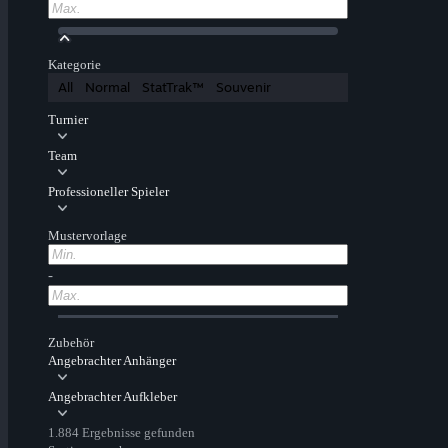
Kategorie
All
Normal
StatTrak™
Souvenir
Turnier
Team
Professioneller Spieler
Mustervorlage
-
Zubehör
Angebrachter Anhänger
Angebrachter Aufkleber
1.884 Ergebnisse gefunden