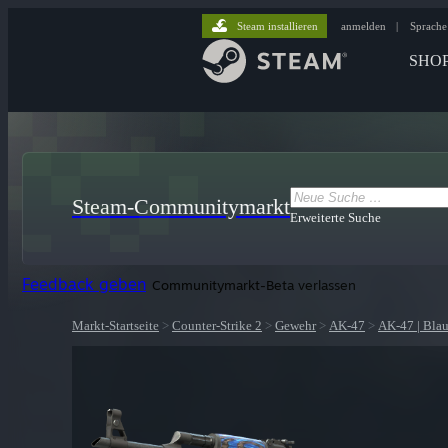
Steam installieren
anmelden
|
Sprache
SHO
Steam-Communitymarkt
Erweiterte Suche
Feedback geben
Communitymarkt-Beta verlassen
Markt-Startseite
>
Counter-Strike 2
>
Gewehr
>
AK-47
>
AK-47 | Blau