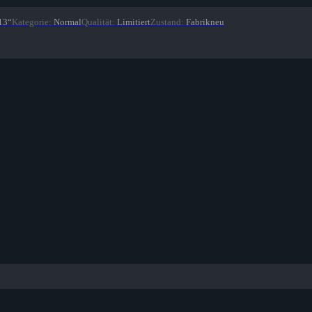
13“
Kategorie
:
Normal
Qualität
:
Limitiert
Zustand
:
Fabrikneu