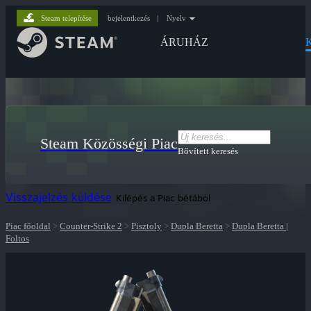
Steam telepítése
bejelentkezés
|
Nyelv
ÁRUHÁZ
Steam Közösségi Piac
Bővített keresés
Visszajelzés küldése
Kilépés a Piac bétából
Piac főoldal
>
Counter-Strike 2
>
Pisztoly
>
Dupla Beretta
>
Dupla Beretta |
Foltos