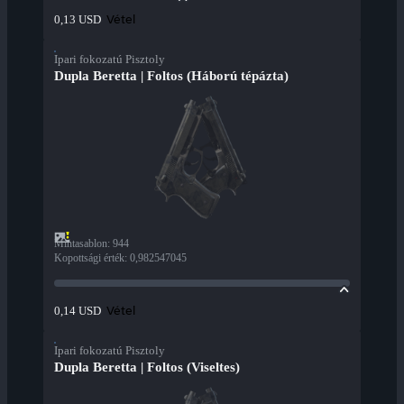
Vétel
0,13 USD
Ipari fokozatú Pisztoly
Dupla Beretta | Foltos (Háború tépázta)
Mintasablon
:
944
Kopottsági érték
:
0,982547045
Vétel
0,14 USD
Ipari fokozatú Pisztoly
Dupla Beretta | Foltos (Viseltes)