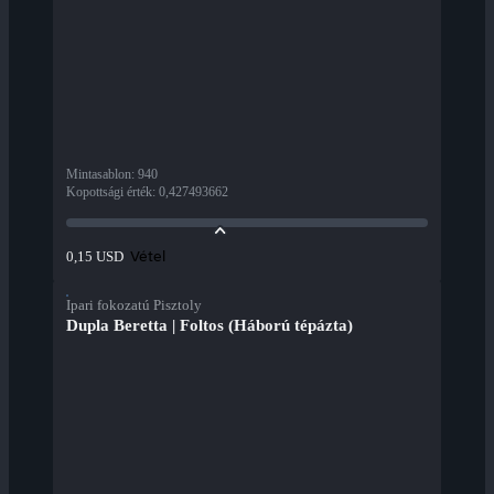
Mintasablon
:
940
Kopottsági érték
:
0,427493662
Vétel
0,15 USD
Ipari fokozatú Pisztoly
Dupla Beretta | Foltos (Háború tépázta)