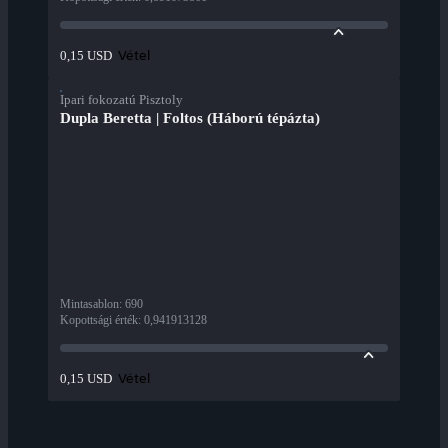
Vétel
0,15 USD
Ipari fokozatú Pisztoly
Dupla Beretta | Foltos (Háború tépázta)
Mintasablon
:
690
Kopottsági érték
:
0,941913128
Vétel
0,15 USD