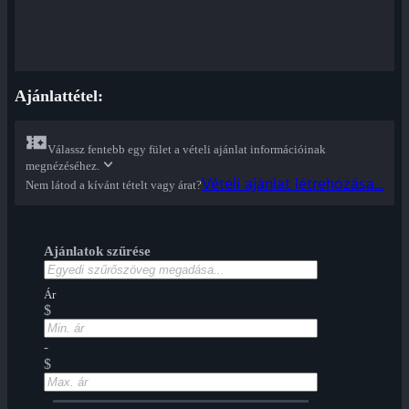
Ajánlattétel:
Válassz fentebb egy fület a vételi ajánlat információinak
megnézéséhez.
Vételi ajánlat létrehozása...
Nem látod a kívánt tételt vagy árat?
Ajánlatok szűrése
Ár
$
-
$