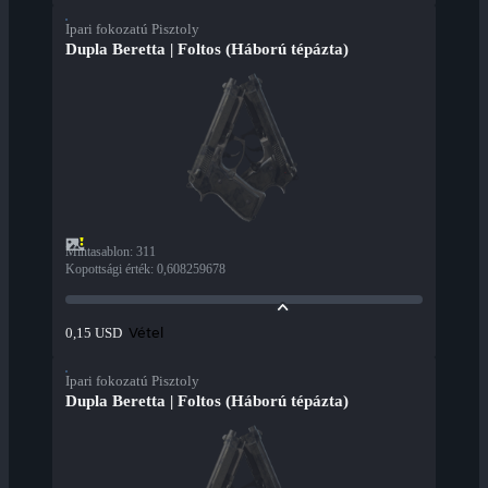
Ipari fokozatú Pisztoly
Dupla Beretta | Foltos (Háború tépázta)
Mintasablon
:
311
Kopottsági érték
:
0,608259678
Vétel
0,15 USD
Ipari fokozatú Pisztoly
Dupla Beretta | Foltos (Háború tépázta)