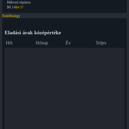
Háború tépázta
$0.14
$4.37
Emléktárgy
Eladási árak középértéke
Hét
Hónap
Év
Teljes