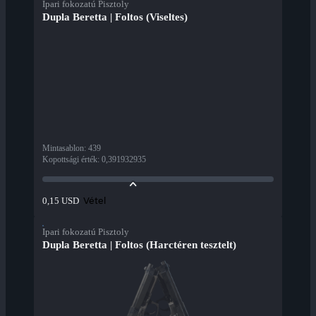
Ipari fokozatú Pisztoly
Dupla Beretta | Foltos (Viseltes)
Mintasablon
:
439
Kopottsági érték
:
0,391932935
Vétel
0,15 USD
Ipari fokozatú Pisztoly
Dupla Beretta | Foltos (Harctéren tesztelt)