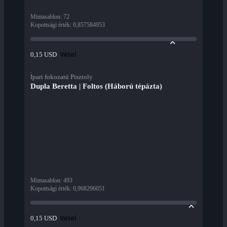
Mintasablon
:
72
Kopottsági érték
:
0,857584953
Vétel
0,15 USD
Ipari fokozatú Pisztoly
Dupla Beretta | Foltos (Háború tépázta)
Mintasablon
:
493
Kopottsági érték
:
0,968296051
Vétel
0,15 USD