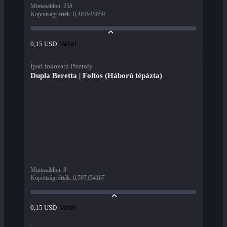
Mintasablon
:
258
Kopottsági érték
:
0,484945059
Vétel
0,15 USD
Ipari fokozatú Pisztoly
Dupla Beretta | Foltos (Háború tépázta)
Mintasablon
:
8
Kopottsági érték
:
0,507154167
Vétel
0,15 USD