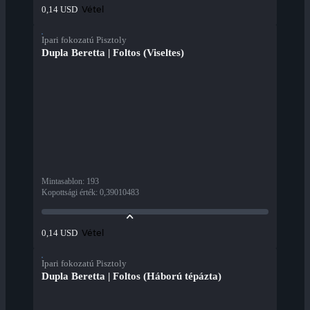
Vétel
0,14 USD
Ipari fokozatú Pisztoly
Dupla Beretta | Foltos (Viseltes)
Mintasablon
:
193
Kopottsági érték
:
0,39010483
Vétel
0,14 USD
Ipari fokozatú Pisztoly
Dupla Beretta | Foltos (Háború tépázta)