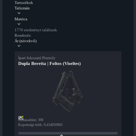
Tartozékok
Talizmán
Matrica
1770 eredményt találtunk
Rendezés:
Ár (növekvő)
Ipari fokozatú Pisztoly
Dupla Beretta | Foltos (Viseltes)
Mintasablon
:
396
Kopottsági érték
:
0,434850961