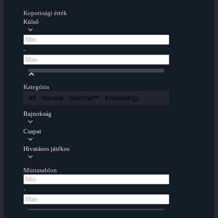
Kopottsági érték
Külső
-
Kategória
All
Normál
StatTrak™
Emléktárgy
Bajnokság
Csapat
Hivatásos játékos
Mintasablon
-