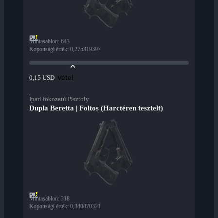
Mintasablon
:
643
Kopottsági érték
:
0,275319397
Vétel
0,15 USD
Ipari fokozatú Pisztoly
Dupla Beretta | Foltos (Harctéren tesztelt)
Mintasablon
:
318
Kopottsági érték
:
0,340870321