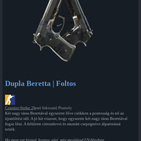
Dupla Beretta | Foltos
Counter-Strike 2
Ipari fokozatú Pisztoly
Két nagy táras Berettával egyszerre lőve csökken a pontosság és nő az
újratöltési idő. A jó hír viszont, hogy egyszerre két nagy táras Berettával
fogsz lőni. A felületre citromlevet és mustárt csepegtetve álpatinássá
tették.
Ha most azt hiszed, koszos, várj, míg meglátod UV-fényben.