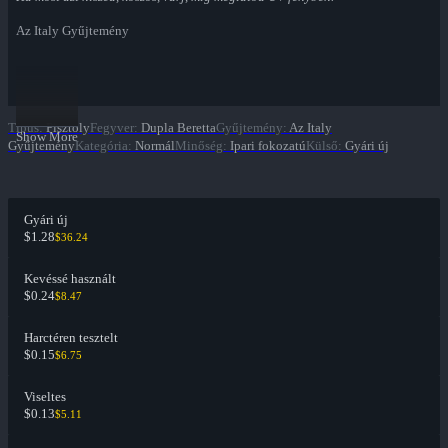
Az Italy Gyűjtemény
Típus
:
Pisztoly
Fegyver
:
Dupla Beretta
Gyűjtemény
:
Az Italy
Show More
Gyűjtemény
Kategória
:
Normál
Minőség
:
Ipari fokozatú
Külső
:
Gyári új
Gyári új
$1.28
$36.24
Kevéssé használt
$0.24
$8.47
Harctéren tesztelt
$0.15
$6.75
Viseltes
$0.13
$5.11