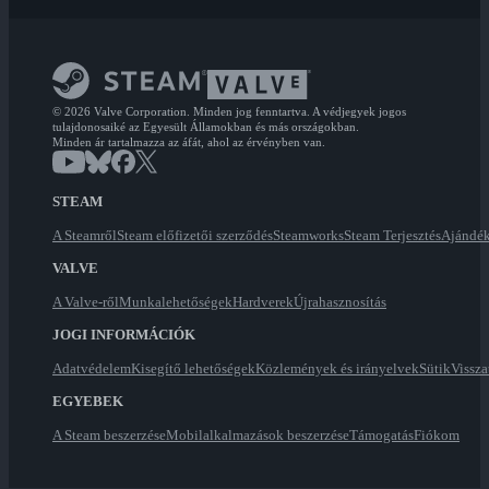
© 2026 Valve Corporation. Minden jog fenntartva. A védjegyek jogos
tulajdonosaiké az Egyesült Államokban és más országokban.
Minden ár tartalmazza az áfát, ahol az érvényben van.
STEAM
A Steamről
Steam előfizetői szerződés
Steamworks
Steam Terjesztés
Ajándék
VALVE
A Valve-ről
Munkalehetőségek
Hardverek
Újrahasznosítás
JOGI INFORMÁCIÓK
Adatvédelem
Kisegítő lehetőségek
Közlemények és irányelvek
Sütik
Vissza
EGYEBEK
A Steam beszerzése
Mobilalkalmazások beszerzése
Támogatás
Fiókom