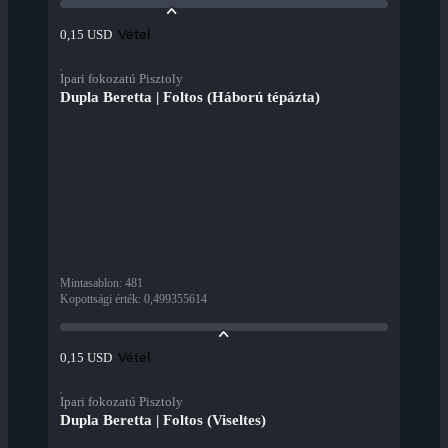
Vétel
0,15 USD
Ipari fokozatú Pisztoly
Dupla Beretta | Foltos (Háború tépázta)
Mintasablon
:
481
Kopottsági érték
:
0,499355614
Vétel
0,15 USD
Ipari fokozatú Pisztoly
Dupla Beretta | Foltos (Viseltes)