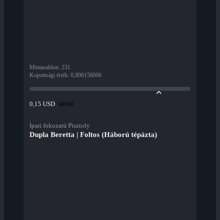
Mintasablon
:
231
Kopottsági érték
:
0,806158006
Vétel
0,15 USD
Ipari fokozatú Pisztoly
Dupla Beretta | Foltos (Háború tépázta)