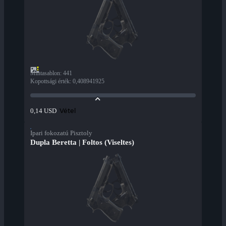
Mintasablon
:
441
Kopottsági érték
:
0,408941925
Vétel
0,14 USD
Ipari fokozatú Pisztoly
Dupla Beretta | Foltos (Viseltes)