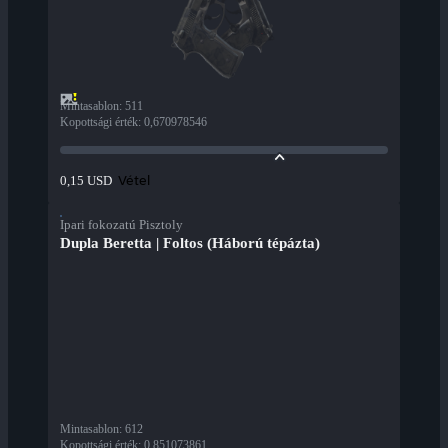
Mintasablon
:
511
Kopottsági érték
:
0,670978546
Vétel
0,15 USD
Ipari fokozatú Pisztoly
Dupla Beretta | Foltos (Háború tépázta)
Mintasablon
:
612
Kopottsági érték
:
0,851073861