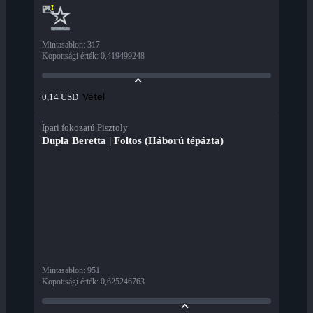
Mintasablon
:
317
Kopottsági érték
:
0,419499248
Vétel
0,14 USD
Ipari fokozatú Pisztoly
Dupla Beretta | Foltos (Háború tépázta)
Mintasablon
:
951
Kopottsági érték
:
0,625246763