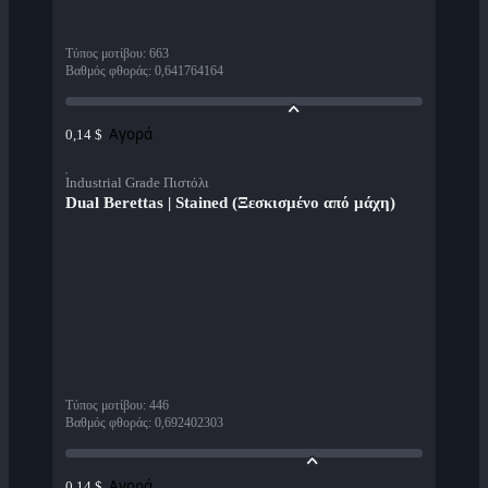
Τύπος μοτίβου
:
663
Βαθμός φθοράς
:
0,641764164
Αγορά
0,14 $
Industrial Grade Πιστόλι
Dual Berettas | Stained (Ξεσκισμένο από μάχη)
Τύπος μοτίβου
:
446
Βαθμός φθοράς
:
0,692402303
Αγορά
0,14 $