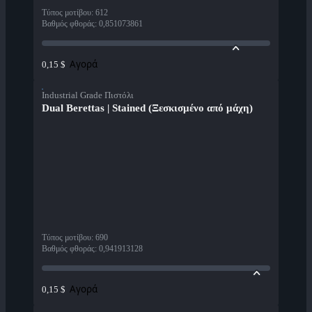
Τύπος μοτίβου
:
612
Βαθμός φθοράς
:
0,851073861
Αγορά
0,15 $
Industrial Grade Πιστόλι
Dual Berettas | Stained (Ξεσκισμένο από μάχη)
Τύπος μοτίβου
:
690
Βαθμός φθοράς
:
0,941913128
Αγορά
0,15 $