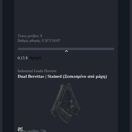
Τύπος μοτίβου
:
8
Βαθμός φθοράς
:
0,507154167
Αγορά
0,15 $
Industrial Grade Πιστόλι
Dual Berettas | Stained (Ξεσκισμένο από μάχη)
Τύπος μοτίβου
:
754