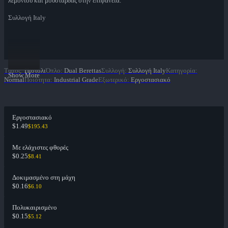
λεμονιού και μουστάρδας στην επιφάνεια.
Συλλογή Italy
Τύπος
:
Πιστόλι
Όπλο
:
Dual Berettas
Συλλογή
:
Συλλογή Italy
Κατηγορία
:
Show More
Normal
Ποιότητα
:
Industrial Grade
Εξωτερικό
:
Εργοστασιακό
Εργοστασιακό
$1.49
$195.43
Με ελάχιστες φθορές
$0.25
$8.41
Δοκιμασμένο στη μάχη
$0.16
$6.10
Πολυκαιρισμένο
$0.15
$5.12