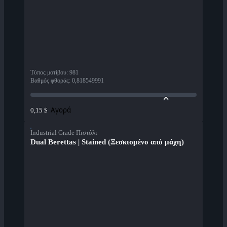
Τύπος μοτίβου
:
981
Βαθμός φθοράς
:
0,818549991
Αγορά
0,15 $
Industrial Grade Πιστόλι
Dual Berettas | Stained (Ξεσκισμένο από μάχη)