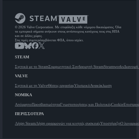
© 2026 Valve Corporation. Με επιφύλαξη κάθε νόμιμου δικαιώματος. Όλα
τα εμπορικά σήματα ανήκουν στους αντίστοιχους κατόχους τους στις ΗΠΑ
και σε άλλες χώρες.
Στις τιμές συμπεριλαμβάνεται ΦΠΑ, όπου ισχύει.
STEAM
Σχετικά με το Steam
Συμφωνητικό Συνδρομητή Steam
Steamworks
Διανομή
VALVE
Σχετικά με τη Valve
Θέσεις εργασίας
Υλισμικό
Ανακύκλωση
ΝΟΜΙΚΑ
Απόρρητο
Προσβασιμότητα
Γνωστοποιήσεις και Πολιτικές
Cookie
Επιστροφ
ΠΕΡΙΣΣΟΤΕΡΑ
Λήψη Steam
Λήψη εφαρμογών για κινητές συσκευές
Υποστήριξη
Ο λογαρια