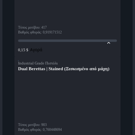
Τύπος μοτίβου
:
417
Βαθμός φθοράς
:
0,919171512
Αγορά
0,15 $
Industrial Grade Πιστόλι
Dual Berettas | Stained (Ξεσκισμένο από μάχη)
Τύπος μοτίβου
:
903
Βαθμός φθοράς
:
0,760448694