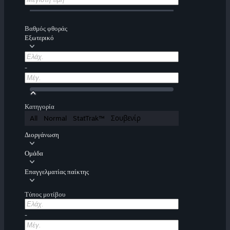
Βαθμός φθοράς
Εξωτερικό
-
Κατηγορία
All
Normal
StatTrak™
Σουβενίρ
Διοργάνωση
Ομάδα
Επαγγελματίας παίκτης
Τύπος μοτίβου
-