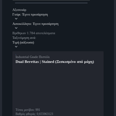
Αξεσουάρ
Γούρι: Έγινε προσάρτηση
Αυτοκόλλητο: Έγινε προσάρτηση
Βρέθηκαν 1.784 αποτελέσματα
Ταξινόμηση ανά:
Τιμή (αύξουσα)
Industrial Grade Πιστόλι
Dual Berettas | Stained (Ξεσκισμένο από μάχη)
Τύπος μοτίβου
:
991
Βαθμός φθοράς
:
0,655963123