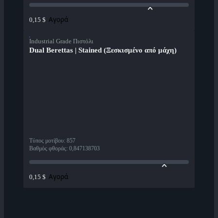
Αγορά
0,15 $
Industrial Grade Πιστόλι
Dual Berettas | Stained (Ξεσκισμένο από μάχη)
Τύπος μοτίβου
:
857
Βαθμός φθοράς
:
0,847138703
Αγορά
0,15 $