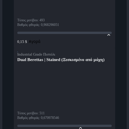
Τύπος μοτίβου
:
493
Βαθμός φθοράς
:
0,968296051
Αγορά
0,15 $
Industrial Grade Πιστόλι
Dual Berettas | Stained (Ξεσκισμένο από μάχη)
Τύπος μοτίβου
:
511
Βαθμός φθοράς
:
0,670978546