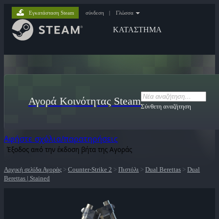
Εγκατάσταση Steam
σύνδεση
|
Γλώσσα
ΚΑΤΑΣΤΗΜΑ
Αγορά Κοινότητας Steam
Σύνθετη αναζήτηση
Αφήστε σχόλια/παρατηρήσεις
Έξοδος από την έκδοση βήτα της Αγοράς
Αρχική σελίδα Αγοράς
>
Counter-Strike 2
>
Πιστόλι
>
Dual Berettas
>
Dual
Berettas | Stained