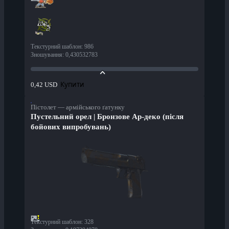
Текстурний шаблон
:
986
Зношування
:
0,430532783
Купити
0,42 USD
Пістолет — армійського ґатунку
Пустельний орел | Бронзове Ар-деко (після
бойових випробувань)
Текстурний шаблон
:
328