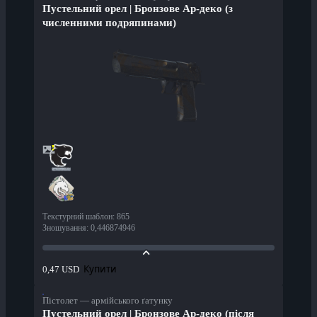
Пустельний орел | Бронзове Ар-деко (з
численними подряпинами)
Текстурний шаблон
:
865
Зношування
:
0,446874946
Купити
0,47 USD
Пістолет — армійського ґатунку
Пустельний орел | Бронзове Ар-деко (після