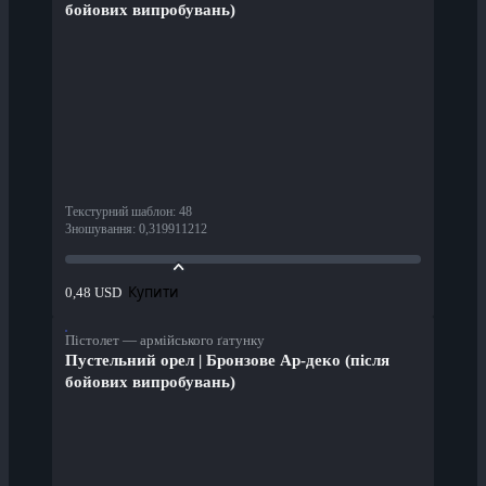
бойових випробувань)
Текстурний шаблон
:
48
Зношування
:
0,319911212
Купити
0,48 USD
Пістолет — армійського ґатунку
Пустельний орел | Бронзове Ар-деко (після
бойових випробувань)