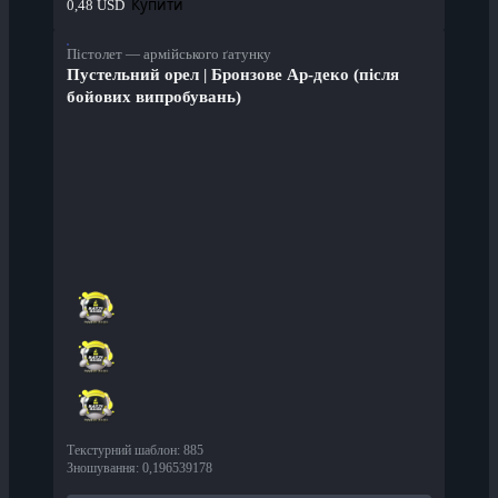
Купити
0,48 USD
Пістолет — армійського ґатунку
Пустельний орел | Бронзове Ар-деко (після
бойових випробувань)
Текстурний шаблон
:
885
Зношування
:
0,196539178