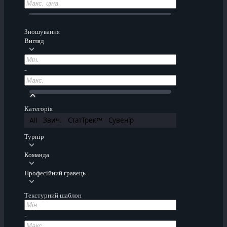
Зношування
Вигляд
-
Категорія
All
Звич.
СтатТрек™
Сувенір
Турнір
Команда
Професійний гравець
Текстурний шаблон
-