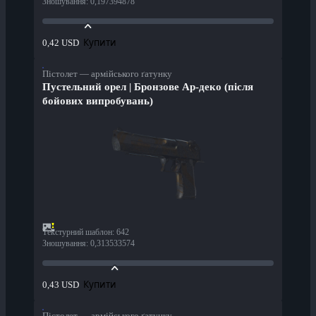
Зношування
:
0,197394878
Купити
0,42 USD
Пістолет — армійського ґатунку
Пустельний орел | Бронзове Ар-деко (після
бойових випробувань)
Текстурний шаблон
:
642
Зношування
:
0,313533574
Купити
0,43 USD
Пістолет — армійського ґатунку