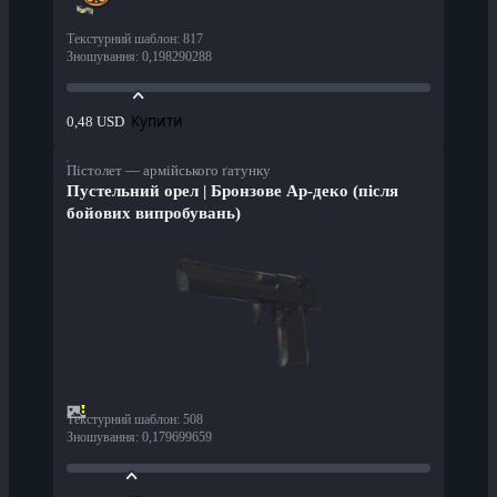
Текстурний шаблон
:
817
Зношування
:
0,198290288
Купити
0,48 USD
Пістолет — армійського ґатунку
Пустельний орел | Бронзове Ар-деко (після
бойових випробувань)
Текстурний шаблон
:
508
Зношування
:
0,179699659