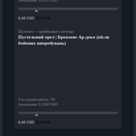
Зношування
:
0,183131695
Купити
0,48 USD
Пістолет — армійського ґатунку
Пустельний орел | Бронзове Ар-деко (після
бойових випробувань)
Текстурний шаблон
:
591
Зношування
:
0,186874405
Купити
0,48 USD