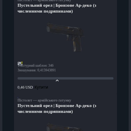
Пустельний орел | Бронзове Ар-деко (з
численними подряпинами)
Текстурний шаблон
:
346
Зношування
:
0,415943891
Купити
0,46 USD
Пістолет — армійського ґатунку
Пустельний орел | Бронзове Ар-деко (з
численними подряпинами)