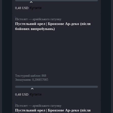
Купити
0,48 USD
Пістолет — армійського ґатунку
Пустельний орел | Бронзове Ар-деко (після
бойових випробувань)
Текстурний шаблон
:
868
Зношування
:
0,206857085
Купити
0,48 USD
Пістолет — армійського ґатунку
Пустельний орел | Бронзове Ар-деко (після