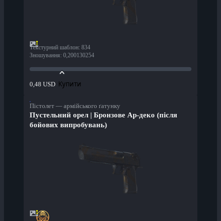
Текстурний шаблон
:
834
Зношування
:
0,200130254
Купити
0,48 USD
Пістолет — армійського ґатунку
Пустельний орел | Бронзове Ар-деко (після
бойових випробувань)