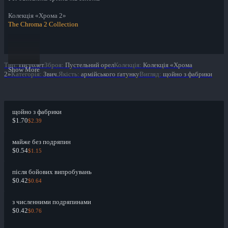
Колекція «Хрома 2»
The Chroma 2 Collection
Тип
:
Пістолет
Зброя
:
Пустельний орел
Колекція
:
Колекція «Хрома
Show More
2»
Категорія
:
Звич.
Якість
:
армійського ґатунку
Вигляд
:
щойно з фабрики
щойно з фабрики
$1.70
$2.39
майже без подряпин
$0.54
$1.15
після бойових випробувань
$0.42
$0.64
з численними подряпинами
$0.42
$0.76