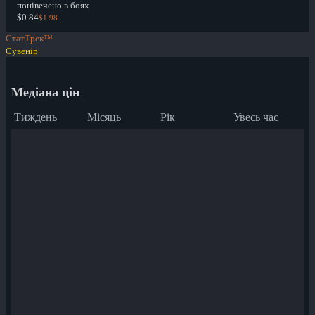
понівечено в боях
$0.84
$1.98
СтатТрек™
Сувенір
Медіана цін
Тиждень
Місяць
Рік
Увесь час