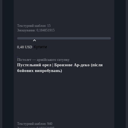
Текстурний шаблон
:
15
Зношування
:
0,184851915
Купити
0,48 USD
Пістолет — армійського ґатунку
Пустельний орел | Бронзове Ар-деко (після
бойових випробувань)
Текстурний шаблон
:
940