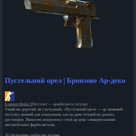
Пустельний орел | Бронзове Ар-деко
Counter-Strike 2
Пістолет — армійського ґатунку
Такий же дорогий, як і потужний, «Пустельний орел» — це знаковий
пістолет, важкий для опанування, але на диво точний на дальніх
дистанціях. Нанесено візерунок у стилі ар-деко з використанням
автомобільної фарби металік.
Усі бажають срібла та золота