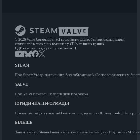
© 2026 Valve Corporation. Усі права застережено. Усі торговельні марки
є власністю відповідних власників у США та інших країнах.
ПДВ включено в ціну (якщо застосовно).
STEAM
Про Steam
Угода підписника Steam
Steamworks
Розповсюдження у Stea
VALVE
Про Valve
Вакансії
Обладнання
Переробка
ЮРИДИЧНА ІНФОРМАЦІЯ
Приватність
Доступність
Політика та документи
Файли cookie
Повернен
БІЛЬШЕ
Завантажити Steam
Завантажити мобільні застосунки
Підтримка
Мій ак