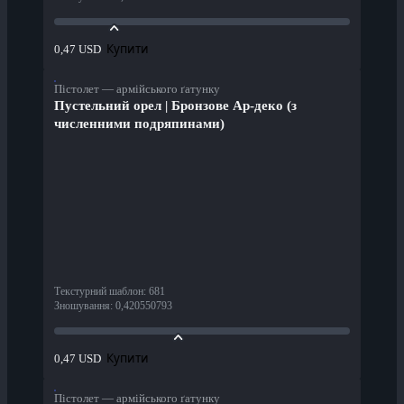
Купити
0,47 USD
Пістолет — армійського ґатунку
Пустельний орел | Бронзове Ар-деко (з
численними подряпинами)
Текстурний шаблон
:
681
Зношування
:
0,420550793
Купити
0,47 USD
Пістолет — армійського ґатунку