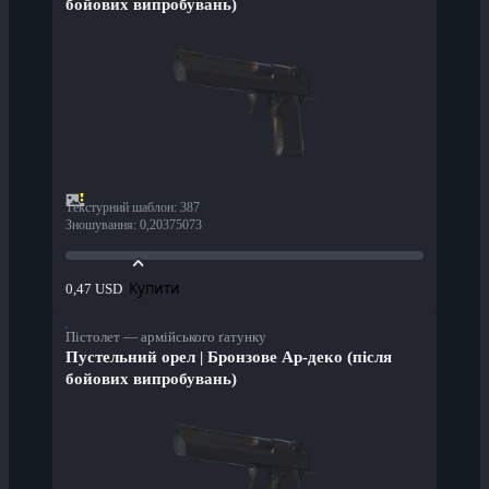
бойових випробувань)
Текстурний шаблон
:
387
Зношування
:
0,20375073
Купити
0,47 USD
Пістолет — армійського ґатунку
Пустельний орел | Бронзове Ар-деко (після
бойових випробувань)