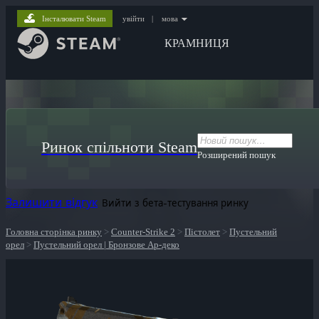
Інсталювати Steam
увійти
|
мова
КРАМНИЦЯ
Ринок спільноти Steam
Розширений пошук
Залишити відгук
Вийти з бета-тестування ринку
Головна сторінка ринку
>
Counter-Strike 2
>
Пістолет
>
Пустельний
орел
>
Пустельний орел | Бронзове Ар-деко