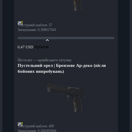
Текстурний шаблон
:
37
Зношування
:
0,308017641
Купити
0,47 USD
Пістолет — армійського ґатунку
Пустельний орел | Бронзове Ар-деко (після
бойових випробувань)
Текстурний шаблон
:
409
Зношування
:
0,204305694