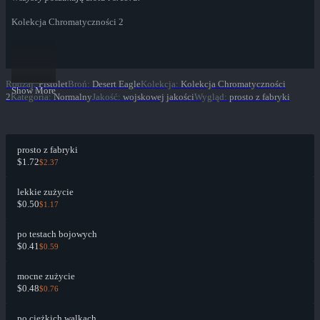
Kolekcja Chromatyczności 2
Rodzaj
:
Pistolet
Broń
:
Desert Eagle
Kolekcja
:
Kolekcja Chromatyczności
Show More
2
Kategoria
:
Normalny
Jakość
:
wojskowej jakości
Wygląd
:
prosto z fabryki
prosto z fabryki
$1.72
$2.37
lekkie zużycie
$0.50
$1.17
po testach bojowych
$0.41
$0.59
mocne zużycie
$0.48
$0.76
po ciężkich walkach