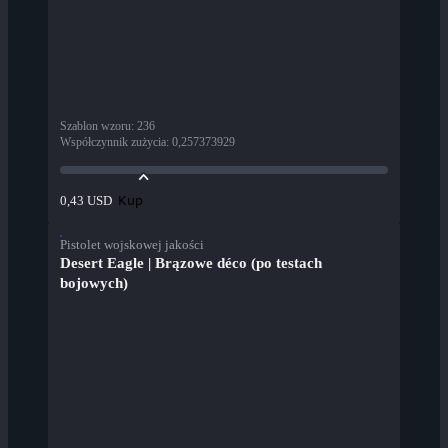
Szablon wzoru
:
236
Współczynnik zużycia
:
0,257373929
Kup
0,43 USD
Pistolet wojskowej jakości
Desert Eagle | Brązowe déco (po testach
bojowych)