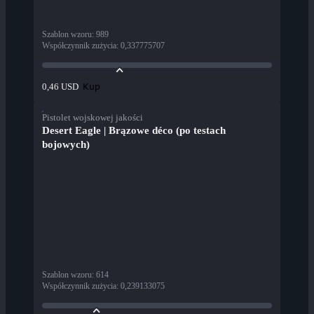
Szablon wzoru
:
989
Współczynnik zużycia
:
0,337775707
Kup
0,46 USD
Pistolet wojskowej jakości
Desert Eagle | Brązowe déco (po testach
bojowych)
Szablon wzoru
:
614
Współczynnik zużycia
:
0,239133075