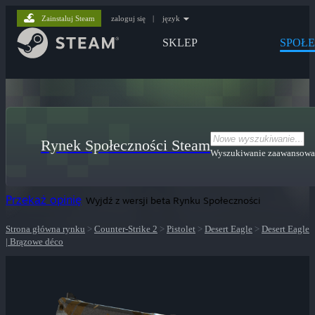
Zainstaluj Steam
zaloguj się
|
język
SKLEP
SPOŁ
Rynek Społeczności Steam
Wyszukiwanie zaawansow
Przekaż opinię
Wyjdź z wersji beta Rynku Społeczności
Strona główna rynku
>
Counter-Strike 2
>
Pistolet
>
Desert Eagle
>
Desert Eagle
| Brązowe déco