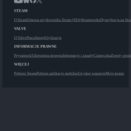
STEAM
O Steam
Umowa użytkownika Steam (SSA)
Steamworks
Dystrybucja na St
VALVE
O Valve
Praca
Sprzęt
Utylizacja
INFORMACJE PRAWNE
Prywatność
Ułatwienia dostępu
Informacje i zasady
Ciasteczka
Zwroty pien
WIĘCEJ
Pobierz Steam
Pobierz aplikacje mobilne
Uzyskaj wsparcie
Moje konto