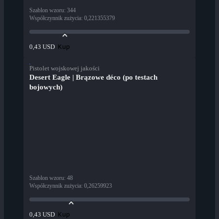
Szablon wzoru
:
344
Współczynnik zużycia
:
0,221355379
Kup
0,43 USD
Pistolet wojskowej jakości
Desert Eagle | Brązowe déco (po testach
bojowych)
Szablon wzoru
:
48
Współczynnik zużycia
:
0,26259923
Kup
0,43 USD