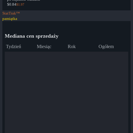
$0.84
$1.97
StatTrak™
pamiątka
Mediana cen sprzedaży
Tydzień
Miesiąc
Rok
Ogółem