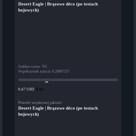
Desert Eagle | Brązowe déco (po testach
bojowych)
Szablon wzoru
:
762
Współczynnik zużycia
:
0,28807357
Kup
0,47 USD
Pistolet wojskowej jakości
Desert Eagle | Brązowe déco (po testach
bojowych)