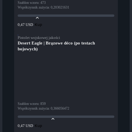
Szablon wzoru
:
473
Współczynnik zużycia
:
0,203021631
Kup
0,47 USD
Pistolet wojskowej jakości
Desert Eagle | Brązowe déco (po testach
bojowych)
Szablon wzoru
:
859
Współczynnik zużycia
:
0,366056472
Kup
0,47 USD