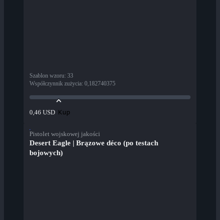
Szablon wzoru
:
33
Współczynnik zużycia
:
0,182740375
Kup
0,46 USD
Pistolet wojskowej jakości
Desert Eagle | Brązowe déco (po testach
bojowych)