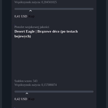
Współczynnik zużycia
:
0,204561025
Kup
0,41 USD
Pistolet wojskowej jakości
Desert Eagle | Brązowe déco (po testach
bojowych)
Szablon wzoru
:
543
Współczynnik zużycia
:
0,157086074
Kup
0,42 USD