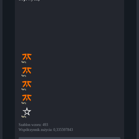
Szablon wzoru
:
493
Współczynnik zużycia
:
0,335597843