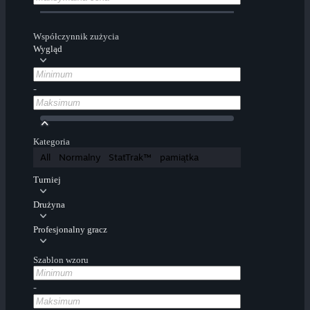
Współczynnik zużycia
Wygląd
-
Kategoria
All
Normalny
StatTrak™
pamiątka
Turniej
Drużyna
Profesjonalny gracz
Szablon wzoru
-