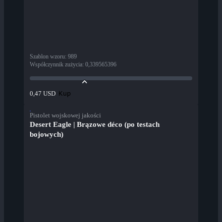
Szablon wzoru
:
989
Współczynnik zużycia
:
0,339565396
Kup
0,47 USD
Pistolet wojskowej jakości
Desert Eagle | Brązowe déco (po testach
bojowych)