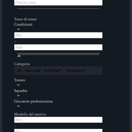
Tasso di usura
Condizioni
-
Categoria
All
Normale
StatTrak™
(Souvenir)
Torneo
Squadra
Giocatore professionista
Modello del motivo
-