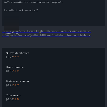
Tutti sono alla ricerca dell'oro e dell'argento.
La collezione Cromatica 2
Tipo
:
Pistola
Arma
:
Desert Eagle
Collezione
:
La collezione Cromatica
Show More
2
Categoria
:
Normale
Qualità
:
Militare
Condizioni
:
Nuovo di fabbrica
Nuovo di fabbrica
$1.72
$2.35
Usura minima
$0.55
$1.23
Testato sul campo
$0.41
$0.63
Consumato
$0.48
$0.76