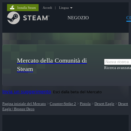
Installa Steam
Accedi
|
Lingua
NEGOZIO
C
Mercato della Comunità di
Steam
Ricerca avanzata
Invia un suggerimento
Esci dalla beta del Mercato
Pagina iniziale del Mercato
>
Counter-Strike 2
>
Pistola
>
Desert Eagle
>
Desert
Eagle | Bronze Deco