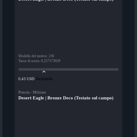
Modello del motivo
:
236
Tasso di usura
:
0,257373929
Acquista
0,43 USD
Pistola - Militare
Desert Eagle | Bronze Deco (Testato sul campo)