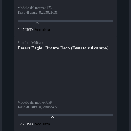
Modello del motivo
:
473
Tasso di usura
:
0,203021631
Acquista
0,47 USD
Pistola - Militare
Desert Eagle | Bronze Deco (Testato sul campo)
Modello del motivo
:
859
Tasso di usura
:
0,366056472
Acquista
0,47 USD