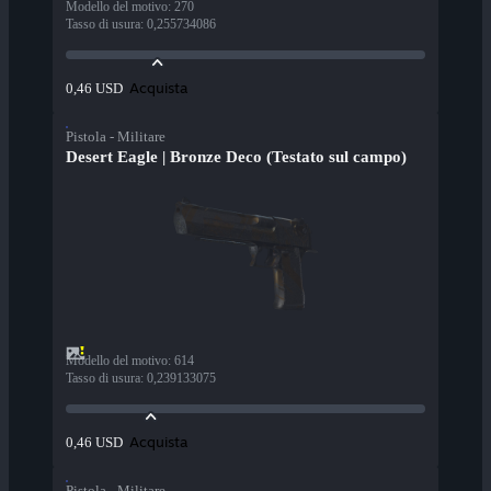
Modello del motivo
:
270
Tasso di usura
:
0,255734086
Acquista
0,46 USD
Pistola - Militare
Desert Eagle | Bronze Deco (Testato sul campo)
Modello del motivo
:
614
Tasso di usura
:
0,239133075
Acquista
0,46 USD
Pistola - Militare