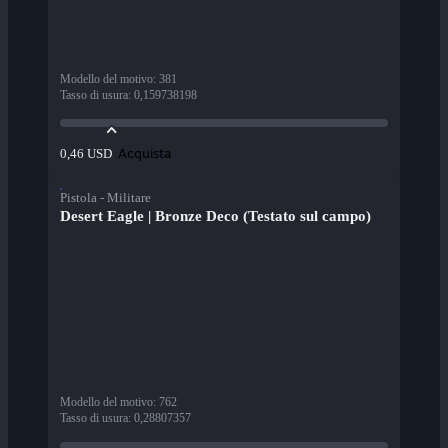
Modello del motivo
:
381
Tasso di usura
:
0,159738198
Acquista
0,46 USD
Pistola - Militare
Desert Eagle | Bronze Deco (Testato sul campo)
Modello del motivo
:
762
Tasso di usura
:
0,28807357