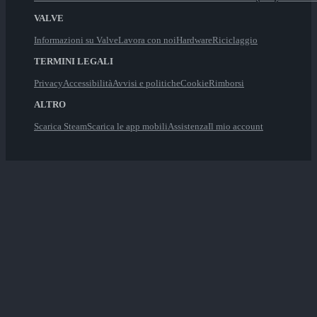
VALVE
Informazioni su Valve
Lavora con noi
Hardware
Riciclaggio
TERMINI LEGALI
Privacy
Accessibilità
Avvisi e politiche
Cookie
Rimborsi
ALTRO
Scarica Steam
Scarica le app mobili
Assistenza
Il mio account