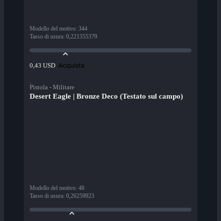
Modello del motivo
:
344
Tasso di usura
:
0,221355379
Acquista
0,43 USD
Pistola - Militare
Desert Eagle | Bronze Deco (Testato sul campo)
Modello del motivo
:
48
Tasso di usura
:
0,26259923