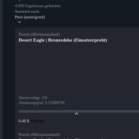
4.099 Ergebnisse gefunden
Sortieren nach:
Preis (ansteigend)
Pistole (Militärstandard)
Desert Eagle | Bronzedeko (Einsatzerprobt)
Mustervorlage
:
226
Abnutzungsgrad
:
0,152809709
Kaufen
0,40 $
Pistole (Militärstandard)