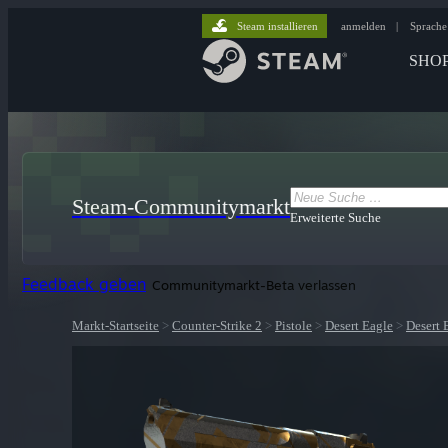
Steam installieren
anmelden
|
Sprache
SHO
Steam-Communitymarkt
Erweiterte Suche
Feedback geben
Communitymarkt-Beta verlassen
Markt-Startseite
>
Counter-Strike 2
>
Pistole
>
Desert Eagle
>
Desert 