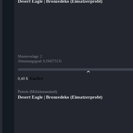
Desert Eagle | Bronzedeko (Einsatzerprobt)
Mustervorlage
:
2
Abnutzungsgrad
:
0,194575131
Kaufen
0,40 $
Pistole (Militärstandard)
Desert Eagle | Bronzedeko (Einsatzerprobt)