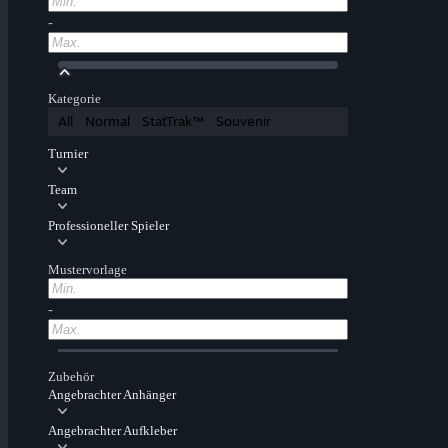
-
Kategorie
All
Normal
StatTrak™
Souvenir
Turnier
Team
Professioneller Spieler
Mustervorlage
-
Zubehör
Angebrachter Anhänger
Angebrachter Aufkleber