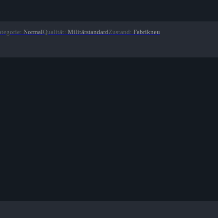
tegorie
:
Normal
Qualität
:
Militärstandard
Zustand
:
Fabrikneu