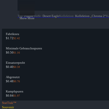
Typ
:
Pistole
Waffe
:
Desert Eagle
Kollektion
:
Kollektion „Chroma 2“
Ka
Show More
Fabrikneu
$1.72
$2.42
Minimale Gebrauchsspuren
$0.50
$1.16
Einsatzerprobt
$0.40
$0.59
Abgenutzt
$0.48
$0.76
Kampfspuren
$0.84
$1.97
StatTrak™
Souvenir