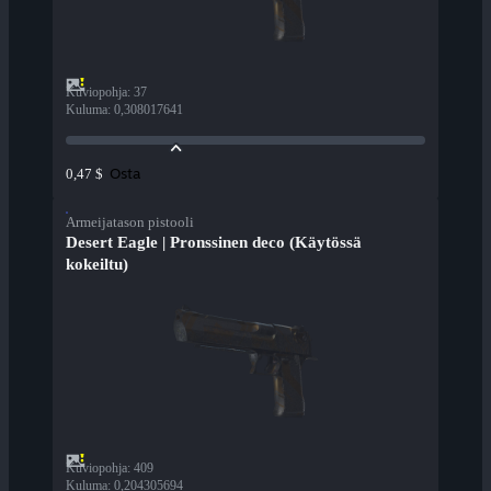
Kuviopohja
:
37
Kuluma
:
0,308017641
Osta
0,47 $
Armeijatason pistooli
Desert Eagle | Pronssinen deco (Käytössä
kokeiltu)
Kuviopohja
:
409
Kuluma
:
0,204305694