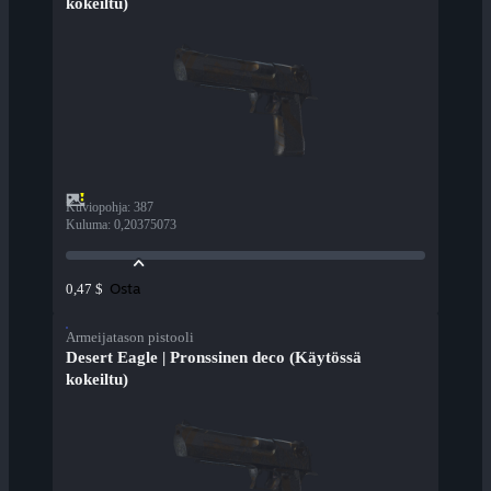
kokeiltu)
Kuviopohja
:
387
Kuluma
:
0,20375073
Osta
0,47 $
Armeijatason pistooli
Desert Eagle | Pronssinen deco (Käytössä
kokeiltu)