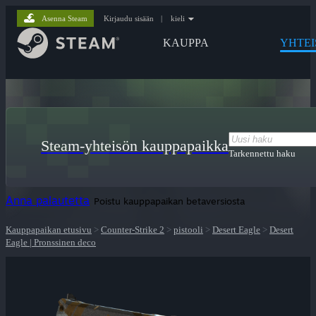
Asenna Steam
Kirjaudu sisään
|
kieli
KAUPPA
YHTEI
Steam-yhteisön kauppapaikka
Tarkennettu haku
Anna palautetta
Poistu kauppapaikan betaversiosta
Kauppapaikan etusivu
>
Counter-Strike 2
>
pistooli
>
Desert Eagle
>
Desert
Eagle | Pronssinen deco