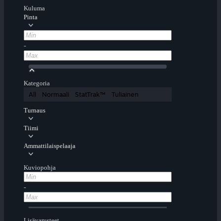
Kuluma
Pinta
-
Kategoria
All
Normaali
StatTrak™
Tuliainen
Turnaus
Tiimi
Ammattilaispelaaja
Kuviopohja
-
Lisävarusteet