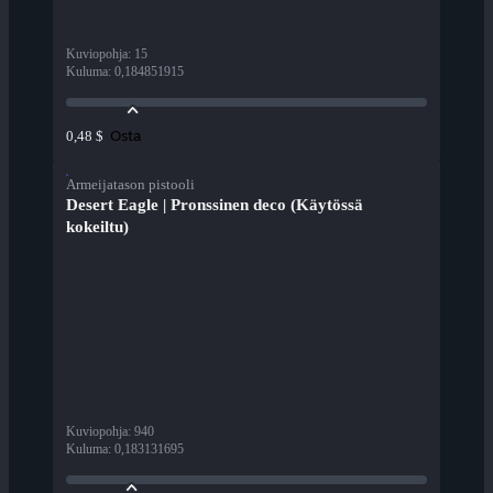
Kuviopohja
:
15
Kuluma
:
0,184851915
Osta
0,48 $
Armeijatason pistooli
Desert Eagle | Pronssinen deco (Käytössä
kokeiltu)
Kuviopohja
:
940
Kuluma
:
0,183131695