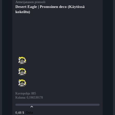
Armeijatason pistooli
Desert Eagle | Pronssinen deco (Käytössä
kokeiltu)
Kuviopohja
:
885
Kuluma
:
0,196539178
Osta
0,48 $