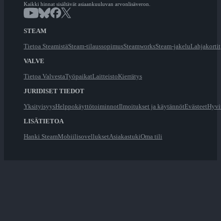
Kaikki hinnat sisältävät asiaankuuluvan arvonlisäveron.
STEAM
Tietoa Steamistä
Steam-tilaussopimus
Steamworks
Steam-jakelu
Lahjakortit
VALVE
Tietoa Valvesta
Työpaikat
Laitteisto
Kierrätys
JURIDISET TIEDOT
Yksityisyys
Helppokäyttötoiminnot
Ilmoitukset ja käytännöt
Evästeet
Hyvi
LISÄTIETOA
Hanki Steam
Mobiilisovellukset
Asiakastuki
Oma tili