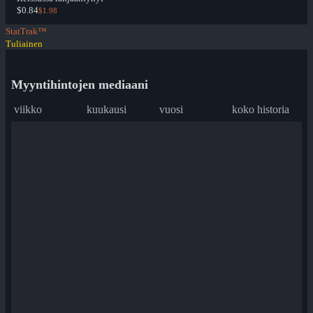
$0.84
$1.98
StatTrak™
Tuliainen
Myyntihintojen mediaani
viikko
kuukausi
vuosi
koko historia