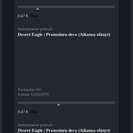
Osta
0,47 $
Armeijatason pistooli
Desert Eagle | Pronssinen deco (Aikansa elänyt)
Kuviopohja
:
681
Kuluma
:
0,420550793
Osta
0,47 $
Armeijatason pistooli
Desert Eagle | Pronssinen deco (Aikansa elänyt)