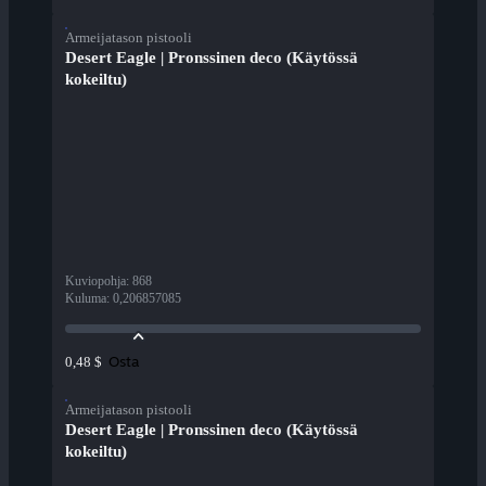
Armeijatason pistooli
Desert Eagle | Pronssinen deco (Käytössä
kokeiltu)
Kuviopohja
:
868
Kuluma
:
0,206857085
Osta
0,48 $
Armeijatason pistooli
Desert Eagle | Pronssinen deco (Käytössä
kokeiltu)