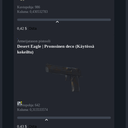
Kuviopohja
:
986
Kuluma
:
0,430532783
Osta
0,42 $
Armeijatason pistooli
Desert Eagle | Pronssinen deco (Käytössä
kokeiltu)
Kuviopohja
:
642
Kuluma
:
0,313533574
Osta
0,43 $