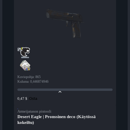
Kuviopohja
:
865
Kuluma
:
0,446874946
Osta
0,47 $
Armeijatason pistooli
Desert Eagle | Pronssinen deco (Käytössä
kokeiltu)