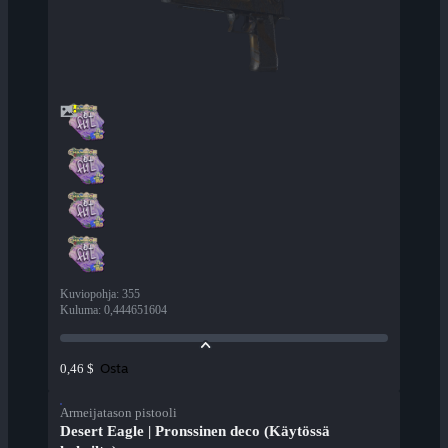
Kuviopohja
:
355
Kuluma
:
0,444651604
Osta
0,46 $
Armeijatason pistooli
Desert Eagle | Pronssinen deco (Käytössä