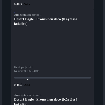
Osta
0,48 $
Armeijatason pistooli
Desert Eagle | Pronssinen deco (Käytössä
kokeiltu)
Kuviopohja
:
591
Kuluma
:
0,186874405
Osta
0,48 $
Armeijatason pistooli
Desert Eagle | Pronssinen deco (Käytössä
kokeiltu)