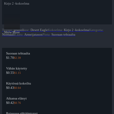
Kirjo 2 -kokoelma
Tyyppi
:
pistooli
ase
:
Desert Eagle
Kokoelma
:
Kirjo 2 -kokoelma
Kategoria
:
Show More
Normaali
Laatu
:
Armeijatason
Pinta
:
Suoraan tehtaalta
Suoraan tehtaalta
$1.70
$2.39
Vähän käytetty
$0.55
$1.15
Käytössä kokeiltu
$0.43
$0.64
Aikansa elänyt
$0.42
$0.76
Reissussa rähjääntynyt