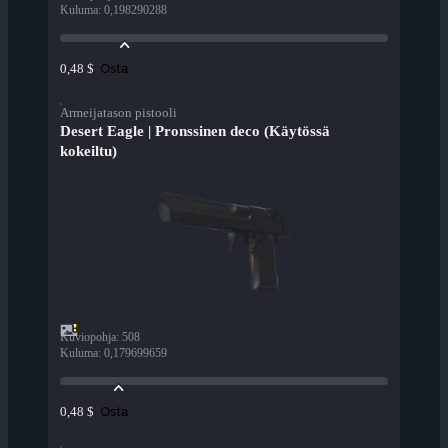
Kuluma
:
0,198290288
Osta
0,48 $
Armeijatason pistooli
Desert Eagle | Pronssinen deco (Käytössä
kokeiltu)
Kuviopohja
:
508
Kuluma
:
0,179699659
Osta
0,48 $