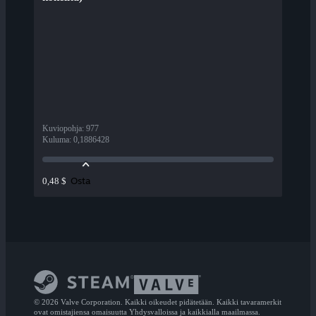
Kuviopohja
:
977
Kuluma
:
0,1886428
Osta
0,48 $
© 2026 Valve Corporation. Kaikki oikeudet pidätetään. Kaikki tavaramerkit
ovat omistajiensa omaisuutta Yhdysvalloissa ja kaikkialla maailmassa.