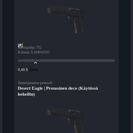
Kuviopohja
:
752
Kuluma
:
0,184016183
Osta
0,48 $
Armeijatason pistooli
Desert Eagle | Pronssinen deco (Käytössä
kokeiltu)