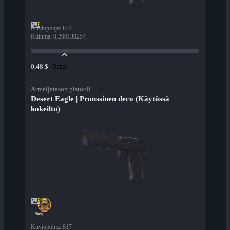
Kuviopohja
:
834
Kuluma
:
0,200130254
Osta
0,48 $
Armeijatason pistooli
Desert Eagle | Pronssinen deco (Käytössä
kokeiltu)
Kuviopohja
:
817