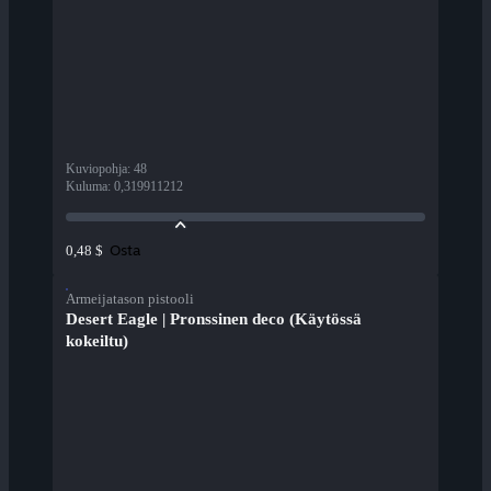
Kuviopohja
:
48
Kuluma
:
0,319911212
Osta
0,48 $
Armeijatason pistooli
Desert Eagle | Pronssinen deco (Käytössä
kokeiltu)