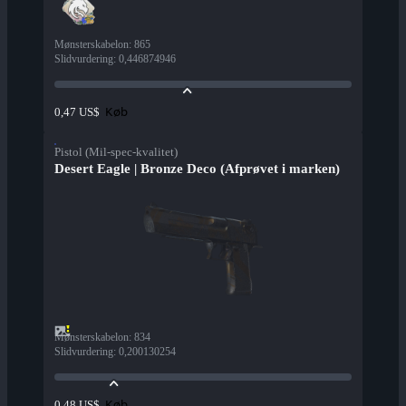
Mønsterskabelon
:
865
Slidvurdering
:
0,446874946
Køb
0,47 US$
Pistol (Mil-spec-kvalitet)
Desert Eagle | Bronze Deco (Afprøvet i marken)
Mønsterskabelon
:
834
Slidvurdering
:
0,200130254
Køb
0,48 US$