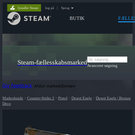
Installer Steam
log på
|
Sprog
BUTIK
FÆLLE
Steam-fællesskabsmarked
Avanceret søgning
Giv feedback
Afslut markedsbetaen
Markedsside
>
Counter-Strike 2
>
Pistol
>
Desert Eagle
>
Desert Eagle | Bronze
Deco