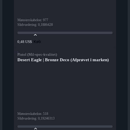
Mønsterskabelon
:
977
Slidvurdering
:
0,1886428
Køb
0,48 US$
Pistol (Mil-spec-kvalitet)
Desert Eagle | Bronze Deco (Afprøvet i marken)
Mønsterskabelon
:
518
Slidvurdering
:
0,19246313