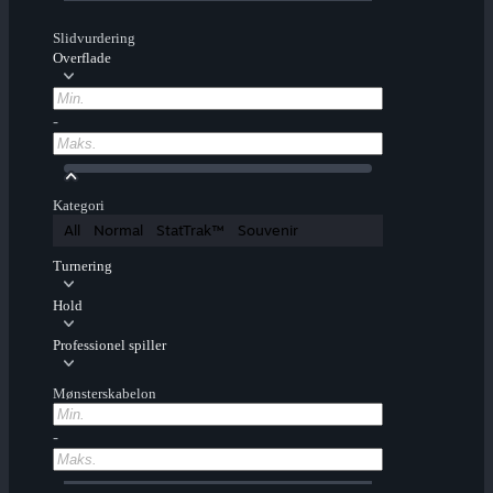
Slidvurdering
Overflade
-
Kategori
All
Normal
StatTrak™
Souvenir
Turnering
Hold
Professionel spiller
Mønsterskabelon
-