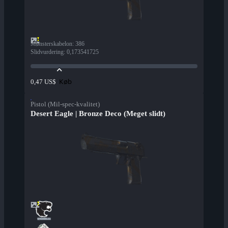
Mønsterskabelon
:
386
Slidvurdering
:
0,173541725
Køb
0,47 US$
Pistol (Mil-spec-kvalitet)
Desert Eagle | Bronze Deco (Meget slidt)