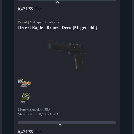
Køb
0,42 US$
Pistol (Mil-spec-kvalitet)
Desert Eagle | Bronze Deco (Meget slidt)
Mønsterskabelon
:
986
Slidvurdering
:
0,430532783
Køb
0,42 US$