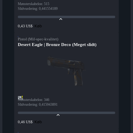
Mønsterskabelon
:
515
Slidvurdering
:
0,441554189
Køb
0,43 US$
Pistol (Mil-spec-kvalitet)
Desert Eagle | Bronze Deco (Meget slidt)
Mønsterskabelon
:
346
Slidvurdering
:
0,415943891
Køb
0,46 US$