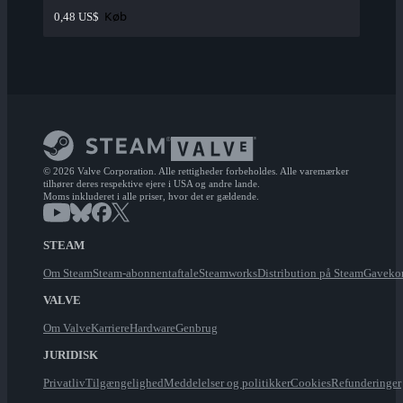
Køb
0,48 US$
© 2026 Valve Corporation. Alle rettigheder forbeholdes. Alle varemærker
tilhører deres respektive ejere i USA og andre lande.
Moms inkluderet i alle priser, hvor det er gældende.
STEAM
Om Steam
Steam-abonnentaftale
Steamworks
Distribution på Steam
Gavekor
VALVE
Om Valve
Karriere
Hardware
Genbrug
JURIDISK
Privatliv
Tilgængelighed
Meddelelser og politikker
Cookies
Refunderinger