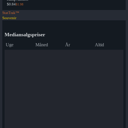
$0.84
$1.98
StatTrak™
Souvenir
Mediansalgspriser
Uge
Måned
År
Altid