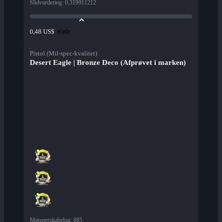
Slidvurdering
:
0,319911212
Køb
0,48 US$
Pistol (Mil-spec-kvalitet)
Desert Eagle | Bronze Deco (Afprøvet i marken)
Mønsterskabelon
:
885