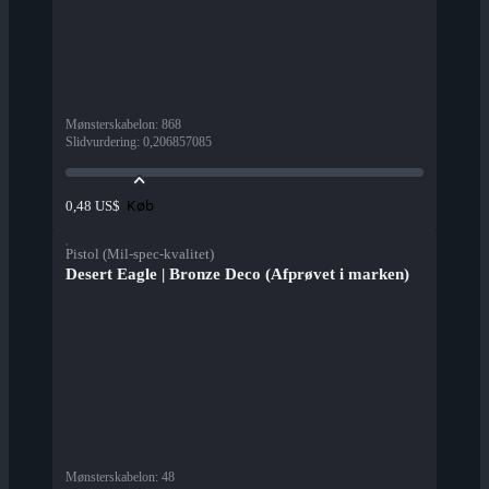
Mønsterskabelon
:
868
Slidvurdering
:
0,206857085
Køb
0,48 US$
Pistol (Mil-spec-kvalitet)
Desert Eagle | Bronze Deco (Afprøvet i marken)
Mønsterskabelon
:
48