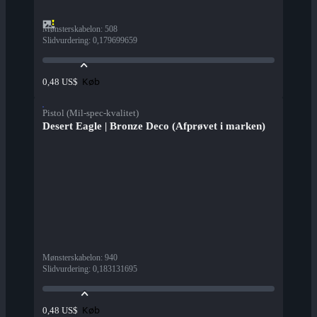
Mønsterskabelon
:
508
Slidvurdering
:
0,179699659
Køb
0,48 US$
Pistol (Mil-spec-kvalitet)
Desert Eagle | Bronze Deco (Afprøvet i marken)
Mønsterskabelon
:
940
Slidvurdering
:
0,183131695
Køb
0,48 US$