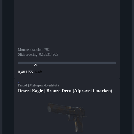
Mønsterskabelon
:
792
Slidvurdering
:
0,183314905
Køb
0,48 US$
Pistol (Mil-spec-kvalitet)
Desert Eagle | Bronze Deco (Afprøvet i marken)