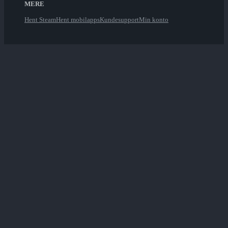
MERE
Hent Steam
Hent mobilapps
Kundesupport
Min konto