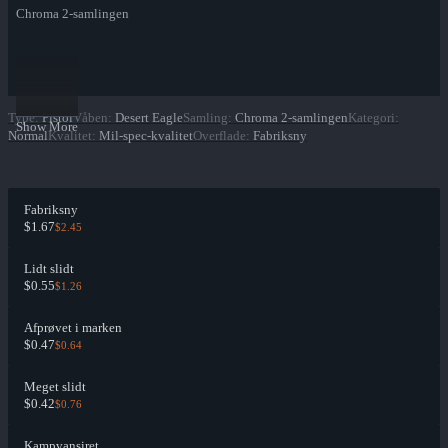
Chroma 2-samlingen
Type
:
Pistol
Våben
:
Desert Eagle
Samling
:
Chroma 2-samlingen
Kategori
:
Show More
Normal
Kvalitet
:
Mil-spec-kvalitet
Overflade
:
Fabriksny
Fabriksny
$1.67
$2.45
Lidt slidt
$0.55
$1.26
Afprøvet i marken
$0.47
$0.64
Meget slidt
$0.42
$0.76
Kampvansiret