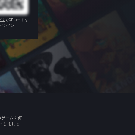
プリ
でQRコードを
インイン
のゲームを何
イしましょ