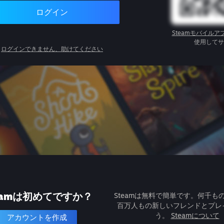
ログイン
Steamモバイルア
使用してサ
ログインできません、助けてください
eamは初めてですか？
Steamは無料で簡単です。何千も
百万人もの新しいフレンドとプレ
う。
Steamについて
アカウントを作成