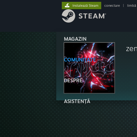
Instalează Steam
conectare
|
limbă
MAGAZIN
zen
COMUNITATE
DESPRE
ASISTENȚĂ