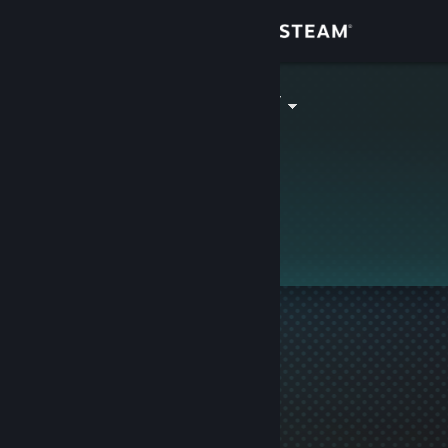
Login
Toko
zenitheteamfr
Komunitas
Tentang
Bantuan
Ubah bahasa
Dapatkan Aplikasi Seluler Steam
Lihat situs web desktop