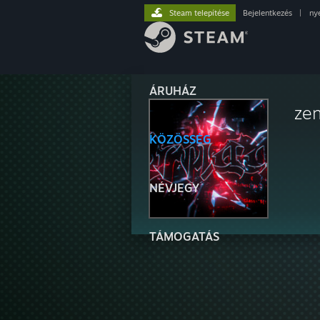
Steam telepítése
Bejelentkezés
|
ny
ÁRUHÁZ
zen
KÖZÖSSÉG
NÉVJEGY
TÁMOGATÁS