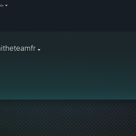
elv
itheteamfr