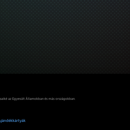
osaiké az Egyesült Államokban és más országokban.
Ajándékkártyák