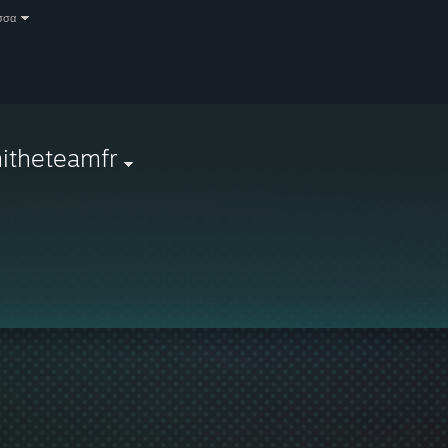
σσα
itheteamfr