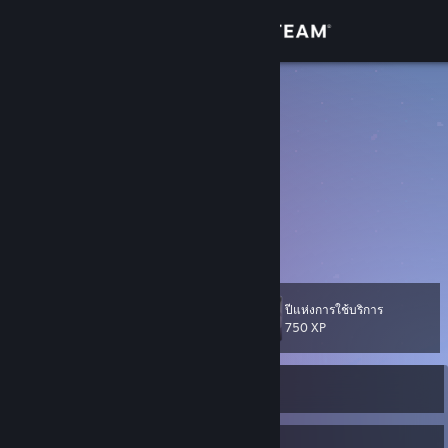
เข้าสู่ระบบ
ร้านค้า
Ganymede
Zachary Kane
ชุมชน
United States
เกี่ยวกับ
web developer and garage rock patron
After Lanterns
[zacharykane.net]
ฝ่ายสนับสนุน
เปลี่ยนภาษา
ปีแห่งการใช้บริการ
เลเวล
11
750 XP
รับแอป Steam แบบพกพา
ออฟไลน์อยู่ในขณะนี้
ชมเว็บไซต์สำหรับเดสก์ท็อป
8
1