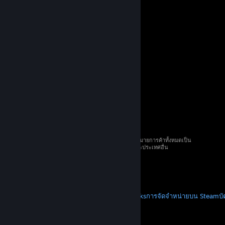
© 2026 Valve Corporation สงวนลิขสิทธิ์ เครื่องหมายการค้าทั้งหมดเป็น
ทรัพย์สินของเจ้าของที่เกี่ยวข้องในสหรัฐอเมริกาและประเทศอื่น
ราคาทั้งหมดรวมภาษีมูลค่าเพิ่มแล้ว
ดาวน์โหลดแอปแบบพกพา
STEAM
เกี่ยวกับ Steam
SSA ของ Steam
Steamworks
การจัดจำหน่ายบน Steam
บ
VALVE
เกี่ยวกับ Valve
งาน
ฮาร์ดแวร์
การรีไซเคิล
กฎหมาย