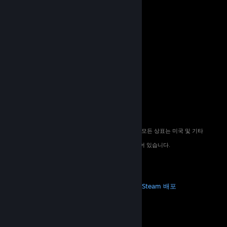
© 2026 Valve Corporation. All rights reserved. 모든 상표는 미국 및 기타
국가에서 해당 소유자의 재산입니다.
해당하는 경우 모든 가격에 부가가치세가 포함되어 있습니다.
모바일 앱 다운로드
STEAM
Steam 정보
Steam 이용 약관
Steamworks
Steam 배포
기프트 카드
VALVE
Valve 소개
채용 정보
하드웨어
재활용
법적 고지