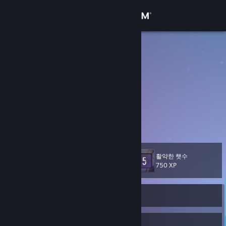
로그인
상점
Ganymede
Zachary Kane
커뮤니티
United States
정보
web developer and garage rock patron
After Lanterns
[zacharykane.net]
지원
언어 변경
활약한 햇수
레벨
11
750 XP
Steam 모바일 앱 다운로드
온라인 상태
PC 웹사이트 보기
8
1
배지
그룹