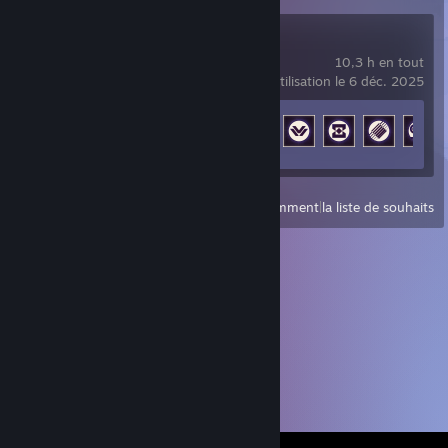
ARC Raiders
10,3 h en tout
dernière utilisation le 6 déc. 2025
Progression des succès
13 sur 50
Afficher
tous les jeux lancés récemment
|
la liste de souhaits