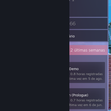
3
66
Amigos
Jogos
Inventário
Atividade recente
0,8 hora(s) nas 2 últimas semanas
Moonlight Peaks Demo
0,8 horas registradas
jogado pela última vez em 5 de ago.
1666: Amsterdam (Prologue)
0,7 horas registradas
jogado pela última vez em 6 de jun.