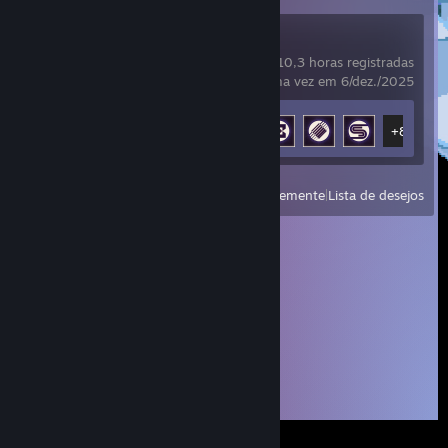
ARC Raiders
10,3 horas registradas
jogado pela última vez em 6/dez./2025
Conquistas
13 de 50
+8
Ver
Jogados recentemente
|
Lista de desejos