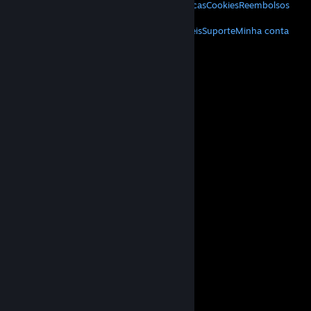
Privacidade
Acessibilidade
Avisos e políticas
Cookies
Reembolsos
MAIS
Baixe o Steam
Baixe os aplicativos móveis
Suporte
Minha conta