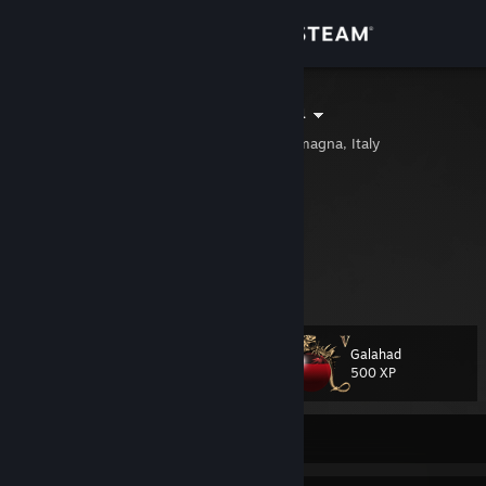
Sign in
Store
Cauã Fonseca
Maranello, Emilia-Romagna, Italy
Community
About
𓂀 ℙ𝕦𝕥 𝕪𝕠𝕦𝕣 𝕙𝕖𝕒𝕕 𝕠𝕟 𝕞𝕪 𝕤𝕙𝕠𝕦𝕝𝕕𝕖𝕣
ℍ𝕠𝕝𝕕 𝕞𝕖 𝕚𝕟 𝕪𝕠𝕦𝕣 𝕒𝕣𝕞𝕤, 𝕓𝕒𝕓𝕪
𝕊𝕢𝕦𝕖𝕖𝕫𝕖 𝕞𝕖 𝕤𝕠 𝕥𝕚𝕘𝕙𝕥
Support
𝕊𝕙𝕠𝕨 𝕞𝕖 𝕥𝕙𝕒𝕥 𝕪𝕠𝕦 𝕝𝕠𝕧𝕖 𝕞𝕖 𝕥𝕠𝕠 𓂀
Change language
Galahad
Level
23
500 XP
Get the Steam Mobile App
View desktop website
Currently Offline