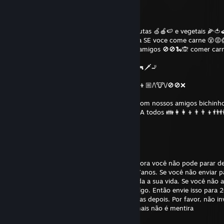
Humbertzinho Gameplay
Feb 20 @ 9:27am
EU sou V E G A N 🍂☘🍀❤🌲🍃 eu como Frutas 🍏🍎🍉 e vegetais 🌽🍅
Amante dos ANIMAIS 💏🙆🏾🐷🐮🙈😻 agora SE voce come carne 😵😡
🐲 PORFAVOR me exclua de seu circulo de amigos 🚫🚫🐍🙊 comer car
mim EH apoiar:
- O holocausto Animal 😿☠💣🐷🐮🐻🐱🐭🐽🔫🗡🚬
-O Estupro e a misoginia 😵👸🏻🐮💉💊⚰🚶
-A Superioridade De raças 😱😰👩🏻/\👩🏿\/ 👦🏼/\🐮\/🚫🚫❌
-O Assassinato de Inocentes 👯🔫💣🔪☠🚬
SE você ainda apoiar esta crueldade 😿😿 Com nossos amigos bichinh
❤ Parceiros de Planeta 🌎🍂 Faça Um favor A todos 👪👩‍👩‍👦👨‍👨‍👦👬
daki!!!!! 👦 👋👋👋👌
Humbertzinho Gameplay
Jan 22 @ 3:49pm
Desculpe por enviar isso para você, mas agora você não pode parar de 
Meu nome é Teresa Fidalgo e morrir aos 27anos. Se você não enviar p
pessoas, eu vou dormir ao seu lado por toda a sua vida. Se você não 
mim pesquise no Google como Tereza Fidalgo. Então envie isso para 2
Uma garota que ignorou isso morreu 20 dias depois. Por favor, não in
volta. Desculpa por enviar isso para você mais não é mentira