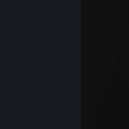
Humbertzinho Gameplay
Jan 5 @ 9:23am
agora sim feliz ano novo
⠀⠀⠀⠀⠀⠀⠀ ⡠⠖⠋⠉⠉⠳⡴⠒⠒⠒⠲⠤⢤⣀
⠀⠀⠀⠀⠀⠀⣠⠊⠀⠀⡴⠚⡩⠟⠓⠒⡖⠲⡄⠀⠀⠈⡆
⠀⠀⠀⠀⢀⡞⠁⢠⠒⠾⢥⣀⣇⣚⣹⡤⡟⠀⡇⢠⠀⢠⠇
⠀⠀⠀⠀⢸⣄⣀⠀⡇⠀⠀⠀⠀⠀⢀⡜⠁⣸⢠⠎⣰⣃
⠀⠀⠀⠸⡍⠀⠉⠉⠛⠦⣄⠀⢀⡴⣫⠴⠋⢹⡏⡼⠁⠈⠙⢦⡀
⠀⠀⠀⣀⡽⣄⠀⠀⠀⠀⠈⠙⠻⣎⡁⠀⠀⣸⡾⠀⠀⠀⠀⣀⡹⠂
⠀⢀⡞⠁⠀⠈⢣⡀⠀⠀⠀⠀⠀⠀⠉⠓⠶⢟⠀⢀⡤⠖⠋⠁
⠀⠀⠉⠙⠒⠦⡀⠙⠦⣀⠀⠀⠀⠀⠀⠀⢀⣴⡷⠋
⠀⠀⠀⠀⠀⠀⠘⢦⣀⠈⠓⣦⣤⣤⣤⢶⡟⠁
⢤⣤⣤⡤⠤⠤⠤⠤⣌⡉⠉⠁⠀⠀⢸⢸⠁⡠⠖⠒⠒⢒⣒⡶⣶⠤
⠀⠉⠲⣍⠓⠦⣄⠀⠀⠙⣆⠀⠀⠀⡞⡼⡼⢀⣠⠴⠊⢉⡤⠚⠁
⠀⠀⠀⠈⠳⣄⠈⠙⢦⡀⢸⡀⠀⢰⢣⡧⠷⣯⣤⠤⠚⠉
⠀⠀⠀⠀⠀⠈⠑⣲⠤⠬⠿⠧⣠⢏⡞
⠀⠀⠀⢀⡴⠚⠉⠉⢉⣳⣄⣠⠏⡞
⠀⣠⣴⣟⣒⣋⣉⣉⡭⠟⢡⠏⡼
Humbertzinho Gameplay
Dec 11, 2025 @ 2:50pm
quase lá mas tenho ansiedade