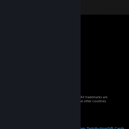
© 2026 Valve Corporation. All rights reserved. All trademarks are
property of their respective owners in the US and other countries.
VAT included in all prices where applicable.
Get Mobile Apps
STEAM
About Steam
Steam SSA
Steamworks
Steam Distribution
Gift Cards