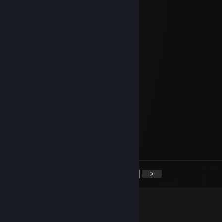
Humbertzinho Gameplay
Dec 11, 2025 @ 2:49pm
⢠⣶⣿⠿⣿⣶⡄⠄⣠⣶⡿⢿⣷⣄⠄⠄⣴⣾⠿⢿⣷⣄⠄
⢸⡿⠄⠄⢈⣿⣿⠄⣿⡿⠄⠄⢹⣿⡆⠸⣿⠃⠄⠄⣿⣿⠄
⠄⠄⢀⣤⣾⡿⠁⠄⣿⡇⠄⠄⢸⣿⡇⠄⠄⠄⣠⣾⡿⠋⠄
⢀⣴⣿⡿⠃⠄⠄⠄⣿⣧⠄⠄⢸⣿⡇⠄⣠⣾⡿⠋⠄⠄⠄
⢸⣿⣿⣶⣶⣶⣶⠄⠙⢿⣷⣶⡿⠟⠄⠸⣿⣿⣶⣶⣶⣶⠄6
Humbertzinho Gameplay
Jan 5, 2025 @ 11:15am
⢠⣶⣿⠿⣿⣶⡄⠄⣠⣶⡿⢿⣷⣄⠄⠄⣴⣾⠿⢿⣷⣄⠄
⢸⡿⠄⠄⢈⣿⣿⠄⣿⡿⠄⠄⢹⣿⡆⠸⣿⠃⠄⠄⣿⣿⠄
⠄⠄⢀⣤⣾⡿⠁⠄⣿⡇⠄⠄⢸⣿⡇⠄⠄⠄⣠⣾⡿⠋⠄
⢀⣴⣿⡿⠃⠄⠄⠄⣿⣧⠄⠄⢸⣿⡇⠄⣠⣾⡿⠋⠄⠄⠄
⢸⣿⣿⣶⣶⣶⣶⠄⠙⢿⣷⣶⡿⠟⠄⠸⣿⣿⣶⣶⣶⣶⠄5
<
>