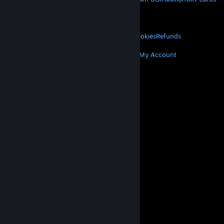
VALVE
About Valve
Jobs
Hardware
Recycling
LEGAL
Privacy
Accessibility
Notices & Policies
Cookies
Refunds
MORE
Get Steam
Get Mobile Apps
Get Support
My Account