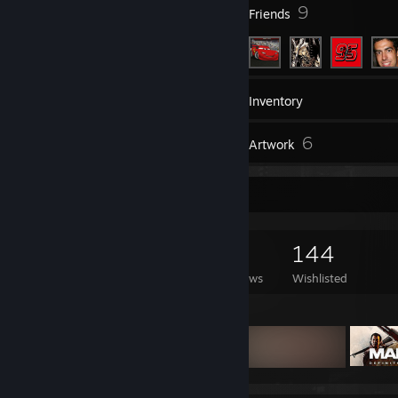
14
9
Badges
Friends
37
Games
Inventory
1
6
Reviews
Artwork
Game Collector
37
122
1
144
Games Owned
DLC Owned
Reviews
Wishlisted
Featured Games