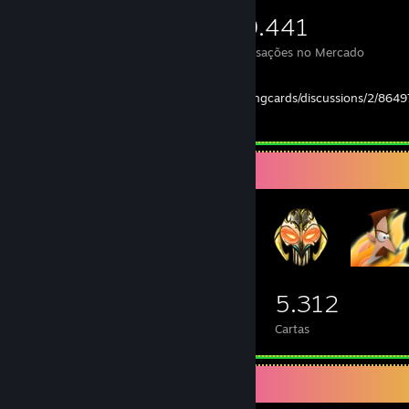
11.772
767
19.441
Itens
Trocas feitas
Transações no Mercado
Check my thread:
http://steamcommunity.com/groups/tradingcards/discussions/2/86
9/
Colecionador de medalhas
644
195
5.312
Total de medalhas
Medalhas "Foil"
Cartas
Colecionador de jogos