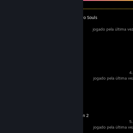
Beyond: Two Souls
jogado pela última ve
Proezas
0 de 45
Aaero
4,
jogado pela última ve
Proezas
0 de 92
Serious Sam 2
5,
jogado pela última ve