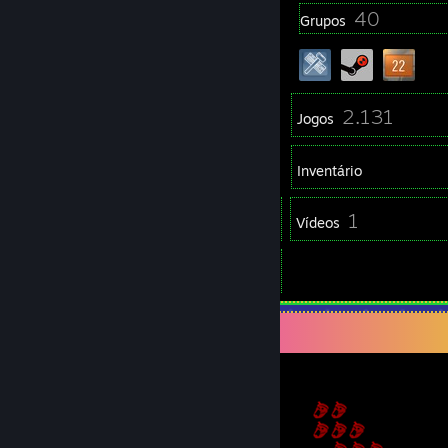
644
40
Medalhas
Grupos
63
2.131
Amigos
Jogos
Inventário
4
1
Capturas de ecrã
Vídeos
2
Análises