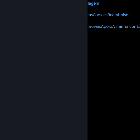
Acerca da Valve
Carreiras
Hardware
Reciclagem
TERMOS LEGAIS
Privacidade
Acessibilidade
Avisos e políticas
Cookies
Reembolsos
MAIS
Download do Steam
Download de apps móveis
Apoio
A minha cont