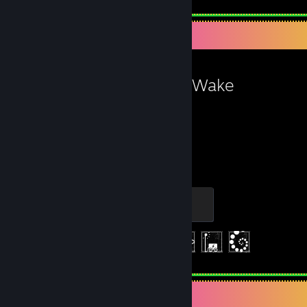
Jogo favorito
Alan Wake
3,9
6
Horas de jogo
Proezas
Flaregun
100 XP
Proezas
6 de 67
Atividade recente