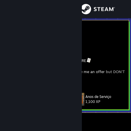
Iniciar sessão
Loja
Yus
Comunidade
Sobre
Check if I have something that you want
HERE
[www.steamtradematcher.com]
Not interested in trading TF2 items.
Make me an offer
but DON'T
Apoio
ADD ME if you didn't check/post in my
trade topic
.
And don't beg
Ver mais informações
for free stuff.
[ Yus.me ]
@iyus
[www.yus.me]
Alterar idioma
Anos de Serviço
Nível
219
1,100 XP
Instala a app móvel do Steam
Ver versão para computadores
Atualmente offline