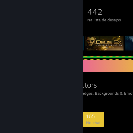
2.131
860
2
442
Jogos
DLCs
Análises
Na lista de desejos
Jogos em destaque
Grupo favorito
Badges Collectors
We ♥ collecting Steam Badges, Backgrounds & Emot
13.728
473
2.727
165
Membros
A jogar
Online
No chat