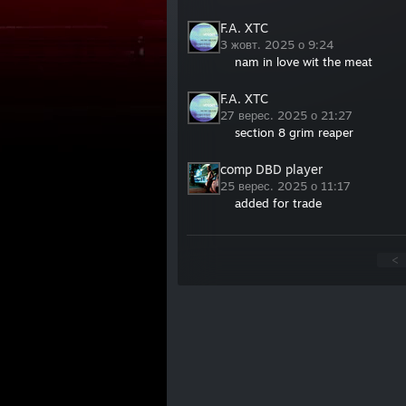
F.A. XTC
3 жовт. 2025 о 9:24
nam in love wit the meat
F.A. XTC
27 верес. 2025 о 21:27
section 8 grim reaper
comp DBD player
25 верес. 2025 о 11:17
added for trade
<