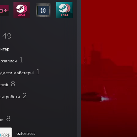
49
ентар
1
еозаписи
1
дмети майстерні
8
ензії
2
рчі роботи
8
пи
ozfortress