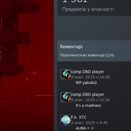
Предметів у власності
Коментарі
Переглянути всі коментарі (
124
)
comp DBD player
3 жовт. 2025 о 14:28
RIP yaloski2
comp DBD player
3 жовт. 2025 о 13:28
it's a madness
F.A. XTC
3 жовт. 2025 о 9:46
AURA = ♾️