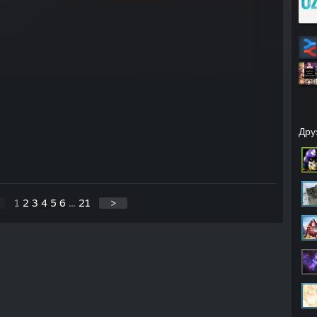
Дру
1
2
3
4
5
6
...
21
>