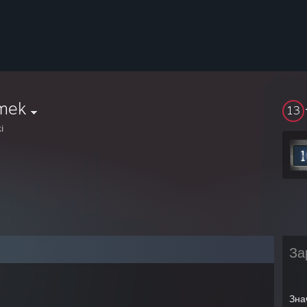
mek
13
i
За
Зна