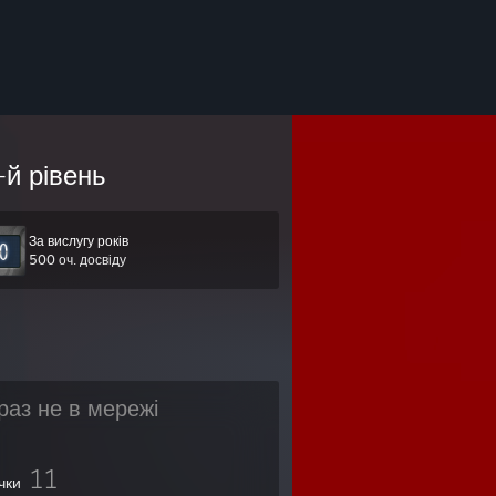
-й рівень
За вислугу років
500 оч. досвіду
раз не в мережі
11
чки