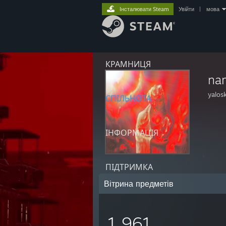
Інсталювати Steam
Увійти
|
мова
КРАМНИЦЯ
na
yalosk
СПІЛЬНОТА
ІНФОРМАЦІЯ
ПІДТРИМКА
Вітрина предметів
1 961