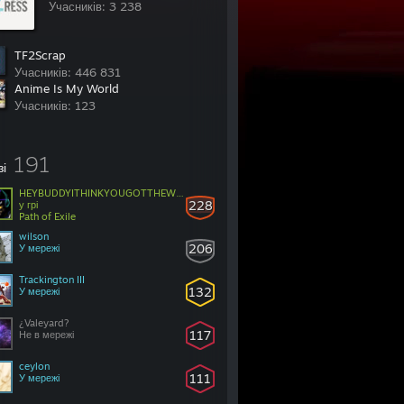
Учасників: 3 238
TF2Scrap
Учасників: 446 831
Anime Is My World
Учасників: 123
191
зі
HEYBUDDYITHINKYOUGOTTHEWRONGDOOR
228
у грі
Path of Exile
wilson
206
У мережі
Trackington III
132
У мережі
¿Valeyard?
117
Не в мережі
ceylon
111
У мережі