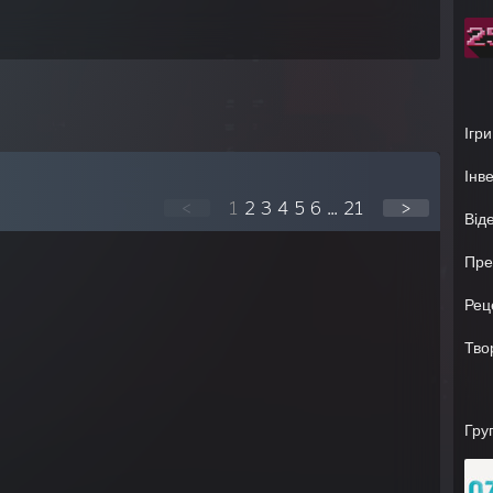
Ігри
Інв
<
1
2
3
4
5
6
...
21
>
Від
Пре
Рец
Тво
Гру