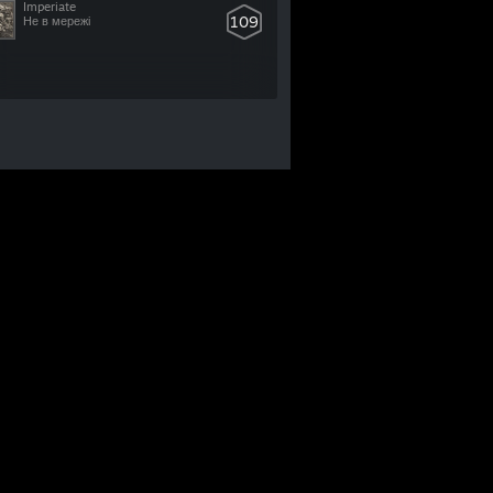
Imperiate
109
Не в мережі