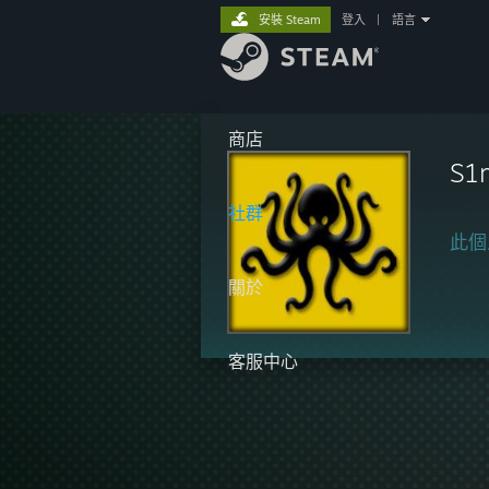
安裝 Steam
登入
|
語言
商店
S1
社群
此個
關於
客服中心