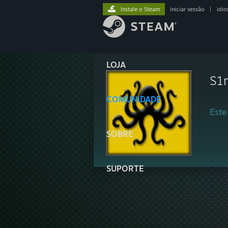
Instale o Steam
iniciar sessão
|
idi
LOJA
S1
COMUNIDADE
Este
SOBRE
SUPORTE