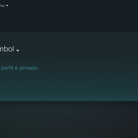
oma
mbol
 perfil é privado.